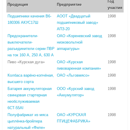
Год
Продукция
Предприятие
участия
Подшипники качения В6-
АООТ «Двадцатый
1998
180306 АКУС17Ш
подшипниковый завод»
АПЗ-20
Предохранители-
ОАО «Кореневский завод
1998
выключатели-
низковольтной
разъединители серии ПВР
аппаратуры»
на ток 160 А, 250 А, 630 А
Пиво «Курская дуга»
ОАО «Курская
1998
пивоваренная компания»
Колбаса варёно-копчёная,
ОАО «Льговмясо»
1998
высшего сорта
Батарея аккумуляторная
ООО «Курский завод
1998
свинцовая стартерная
«Аккумулятор»
необслуживаемая
6СТ-55AI
Полуфабрикат из мяса
ОАО «КУРСКАЯ
1998
цыплёнка-бройлера
ПТИЦЕФАБРИКА»
натуральный «Филе»