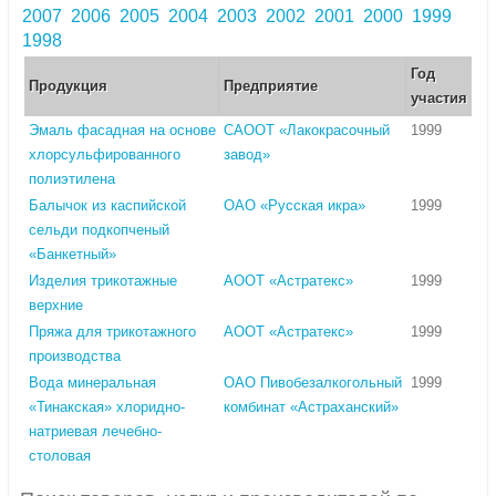
2007
2006
2005
2004
2003
2002
2001
2000
1999
1998
Год
Продукция
Предприятие
участия
Эмаль фасадная на основе
САООТ «Лакокрасочный
1999
хлорсульфированного
завод»
полиэтилена
Балычок из каспийской
ОАО «Русская икра»
1999
сельди подкопченый
«Банкетный»
Изделия трикотажные
АООТ «Астратекс»
1999
верхние
Пряжа для трикотажного
АООТ «Астратекс»
1999
производства
Вода минеральная
ОАО Пивобезалкогольный
1999
«Тинакская» хлоридно-
комбинат «Астраханский»
натриевая лечебно-
столовая