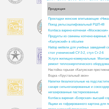
Продукция
Прокладки женские впитывающие «Ника
Поезд рельсошлифовальный РШП-48
Колбаса варено-копченая «Московская»
Продукты из свинины копчено-вареные. 
«Калужский» в обсыпке
Набор мебели для учебных заведений се
стол ученический СУ-3-2, стул Ст-2-6
Услуги жилищно-коммунальные. Монтаж,
ремонт теплоэнергетического оборудова
Настойка горькая «Калужская престижн
Водка «Хрустальный звон»
Напитки безалкогольные на подсластите
сахаре сильногазированные и сокосоде
негазированные пастеризованные
Колбаса вареная «Боярская» высший со
Ящики из гофрированного картона для 