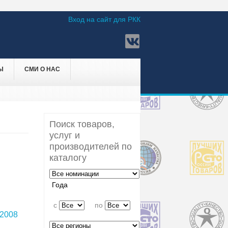
Вход на сайт для РКК
Ы
СМИ О НАС
Поиск товаров,
услуг и
производителей по
каталогу
Года
c
по
2008