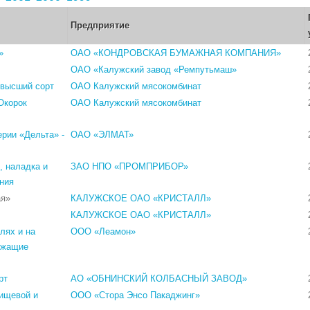
Предприятие
»
ОАО «КОНДРОВСКАЯ БУМАЖНАЯ КОМПАНИЯ»
ОАО «Калужский завод «Ремпутьмаш»
 высший сорт
ОАО Калужский мясокомбинат
Окорок
ОАО Калужский мясокомбинат
рии «Дельта» -
ОАО «ЭЛМАТ»
 наладка и
ЗАО НПО «ПРОМПРИБОР»
ния
ая»
КАЛУЖСКОЕ ОАО «КРИСТАЛЛ»
КАЛУЖСКОЕ ОАО «КРИСТАЛЛ»
лях и на
ООО «Леамон»
ржащие
рт
АО «ОБНИНСКИЙ КОЛБАСНЫЙ ЗАВОД»
пищевой и
ООО «Стора Энсо Пакаджинг»