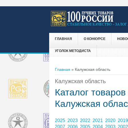
ГЛАВНАЯ
О КОНКУРСЕ
НОВО
УГОЛОК МЕТОДИСТА
Вы здесь
Главная
» Калужская область
Калужская область
Каталог товаров
Калужская облас
2025
2023
2022
2021
2020
201
2007
2006
2005
2004
2003
200