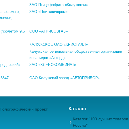
ЗАО Птицефабрика «Калужская»
а восьмого,
ЗАО «Плитспичпром»
тничьи,
(пролетом 9,6
ООО «АГРИСОВГАЗ»
КАЛУЖСКОЕ ОАО «КРИСТАЛЛ»
Калужская региональная общественная организация
инвалидов «Аккорд»
рядческий»,
ЗАО «ХЛЕБОКОМБИНАТ»
.3847
ОАО Калужский завод «АВТОПРИБОР»
Каталог
Голографический проект
Каталог "100 лучших товаров
России"