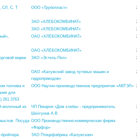
 СЛ, С, Т
ООО «Трубопласт»
ЗАО «ХЛЕБОКОМБИНАТ»
ЗАО «ХЛЕБОКОМБИНАТ»
ный»,
ОАО «ХЛЕБОКОМБИНАТ»
ОАО «ХЛЕБОКОМБИНАТ»
орговой марки
ЗАО «Эстель-Пол»
ОАО «Калужский завод путевых машин и
гидроприводов»
ом топлива и
ООО Научно-производственное предприятие «АВТЭЛ»
ания для
) 261.3763
й молочный из
ЧП Пекарня «Дом хлеба» - предприниматель
Шелгунов А.В.
мыслов. Посуда
ООО Производственно-коммерческая фирма
«Фарфор»
-бройлера
ЗАО Птицефабрика «Калужская»