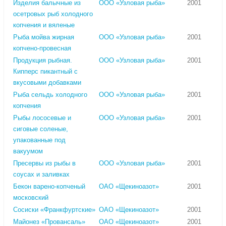
Изделия балычные из
ООО «Узловая рыба»
2001
осетровых рыб холодного
копчения и вяленые
Рыба мойва жирная
ООО «Узловая рыба»
2001
копчено-провесная
Продукция рыбная.
ООО «Узловая рыба»
2001
Кипперс пикантный с
вкусовыми добавками
Рыба сельдь холодного
ООО «Узловая рыба»
2001
копчения
Рыбы лососевые и
ООО «Узловая рыба»
2001
сиговые соленые,
упакованные под
вакуумом
Пресервы из рыбы в
ООО «Узловая рыба»
2001
соусах и заливках
Бекон варено-копченый
ОАО «Щекиноазот»
2001
московский
Сосиски «Франкфуртские»
ОАО «Щекиноазот»
2001
Майонез «Провансаль»
ОАО «Щекиноазот»
2001