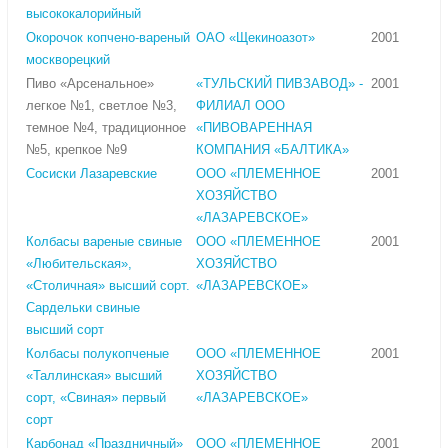
высококалорийный
Окорочок копчено-вареный
ОАО «Щекиноазот»
2001
москворецкий
Пиво «Арсенальное»
«ТУЛЬСКИЙ ПИВЗАВОД» -
2001
легкое №1, светлое №3,
ФИЛИАЛ ООО
темное №4, традиционное
«ПИВОВАРЕННАЯ
№5, крепкое №9
КОМПАНИЯ «БАЛТИКА»
Сосиски Лазаревские
ООО «ПЛЕМЕННОЕ
2001
ХОЗЯЙСТВО
«ЛАЗАРЕВСКОЕ»
Колбасы вареные свиные
ООО «ПЛЕМЕННОЕ
2001
«Любительская»,
ХОЗЯЙСТВО
«Столичная» высший сорт.
«ЛАЗАРЕВСКОЕ»
Сардельки свиные
высший сорт
Колбасы полукопченые
ООО «ПЛЕМЕННОЕ
2001
«Таллинская» высший
ХОЗЯЙСТВО
сорт, «Свиная» первый
«ЛАЗАРЕВСКОЕ»
сорт
Карбонад «Праздничный»
ООО «ПЛЕМЕННОЕ
2001