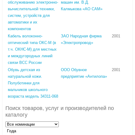
обслуживанию электронно-
машин им. В.Д.
вычислительной техники,
Калмыкова «АО САМ»
систем, устройств для
автоматики и их
компонентов
Кабель волоконно-
ЗАО Народная фирма
2001
оптический типа ОКС-М (в
«Электропровод»
т.ч. ОКНС-М) для местных
и междугородных линий
связи ВСС России
Обувь детская из
ООО Обувное
2001
натуральной кожи.
предприятие «Антилопа»
Полуботинки для
мальчиков школьного
возраста модель 34311-068
Поиск товаров, услуг и производителей по
каталогу
Года