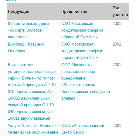
Год
Продукция
Предприятие
участия
Конфеты шоколадные
ОАО Московская
2001
«Ассорти Золотое
кондитерская фабрика
наследие»
«Красный Октябрь»
Шоколад «Красный
ОАО Московская
2001
Октябрь»
кондитерская фабрика
«Красный Октябрь»
Выключатели
ООО Московское
2001
установочные клавишные
производственное
серии «Волна» 4-х типов:
объединение
открытой проводки А 1 10-
«Электротехника»
010 одноклавишный, А 5
Всероссийского общества
10-008 двухклавишный;
слепых
скрытой проводки С 1 10-
048 одноклавишный, С 5
10-011 двухклавишный
Услуги бытовые. Ремонт и
ООО «Авторизованный
2001
техническое обслуживание
центр Серсо»