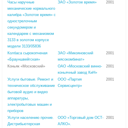
Часы наручные
ЗАО «Золотое время»
2001
механические нормального
калибра «Золотое время» с
однострелочным
секундомером и
календарем с механизмом
3133 в золотом корпусе
модели 3133/05836
Колбаса сырокопченая
ЗАО «Микояновский
2001
«Брауншвейгская»
мясокомбинат»
Коньяк «Московский»
ОАО «Московский винно-
2001
коньячный завод КиН»
Услуги бытовые. Ремонт и
ООО «Партия
2001
техническое обслуживание
Сервисцентр»
бытовой аудио и видео
аппаратуры,
электробытовых машин и
приборов
Услуги населению прочие.
ООО «Торговый дом ОСТ-
2001
Дистрибьютерская
АЛКО».