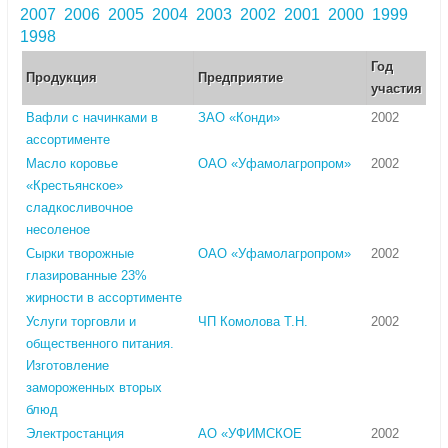
2007
2006
2005
2004
2003
2002
2001
2000
1999
1998
Год
Продукция
Предприятие
участия
Вафли с начинками в
ЗАО «Конди»
2002
ассортименте
Масло коровье
ОАО «Уфамолагропром»
2002
«Крестьянское»
сладкосливочное
несоленое
Сырки творожные
ОАО «Уфамолагропром»
2002
глазированные 23%
жирности в ассортименте
Услуги торговли и
ЧП Комолова Т.Н.
2002
общественного питания.
Изготовление
замороженных вторых
блюд
Электростанция
АО «УФИМСКОЕ
2002