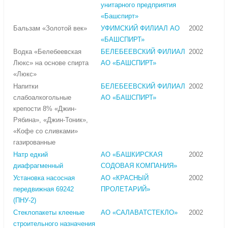
унитарного предприятия
«Башспирт»
Бальзам «Золотой век»
УФИМСКИЙ ФИЛИАЛ АО
2002
«БАШСПИРТ»
Водка «Белебеевская
БЕЛЕБЕЕВСКИЙ ФИЛИАЛ
2002
Люкс» на основе спирта
АО «БАШСПИРТ»
«Люкс»
Напитки
БЕЛЕБЕЕВСКИЙ ФИЛИАЛ
2002
слабоалкогольные
АО «БАШСПИРТ»
крепости 8% «Джин-
Рябина», «Джин-Тоник»,
«Кофе со сливками»
газированные
Натр едкий
АО «БАШКИРСКАЯ
2002
диафрагменный
СОДОВАЯ КОМПАНИЯ»
Установка насосная
АО «КРАСНЫЙ
2002
передвижная 69242
ПРОЛЕТАРИЙ»
(ПНУ-2)
Стеклопакеты клееные
АО «САЛАВАТСТЕКЛО»
2002
строительного назначения