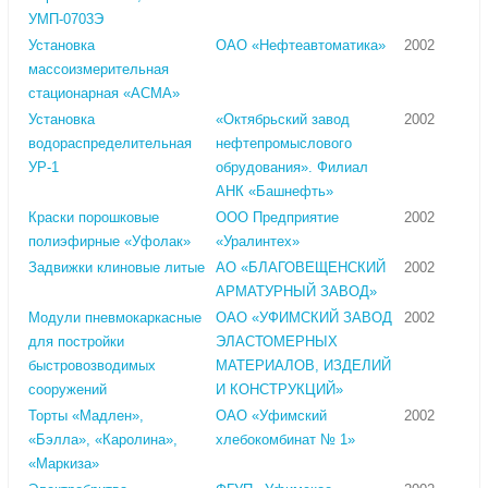
УМП-0703Э
Установка
ОАО «Нефтеавтоматика»
2002
массоизмерительная
стационарная «АСМА»
Установка
«Октябрьский завод
2002
водораспределительная
нефтепромыслового
УР-1
обрудования». Филиал
АНК «Башнефть»
Краски порошковые
ООО Предприятие
2002
полиэфирные «Уфолак»
«Уралинтех»
Задвижки клиновые литые
АО «БЛАГОВЕЩЕНСКИЙ
2002
АРМАТУРНЫЙ ЗАВОД»
Модули пневмокаркасные
ОАО «УФИМСКИЙ ЗАВОД
2002
для постройки
ЭЛАСТОМЕРНЫХ
быстровозводимых
МАТЕРИАЛОВ, ИЗДЕЛИЙ
сооружений
И КОНСТРУКЦИЙ»
Торты «Мадлен»,
ОАО «Уфимский
2002
«Бэлла», «Каролина»,
хлебокомбинат № 1»
«Маркиза»