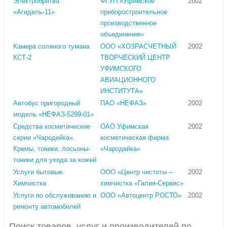
Электробритва
ФГУП «Уфимское
2002
«Агидель-11»
приборостроительное
производственное
объединение»
Камера соляного тумана
ООО «ХОЗРАСЧЕТНЫЙ
2002
КСТ-2
ТВОРЧЕСКИЙ ЦЕНТР
УФИМСКОГО
АВИАЦИОННОГО
ИНСТИТУТА»
Автобус пригородный
ПАО «НЕФАЗ»
2002
модель «НЕФАЗ-5299-01»
Средства косметические
ОАО Уфимская
2002
серии «Чародейка».
косметическая фирма
Кремы, тоники, лосьоны-
«Чародейка»
тоники для ухода за кожей
Услуги бытовые.
ООО «Центр чистоты –
2002
Химчистка
химчистка «Галия-Сервис»
Услуги по обслуживанию и
ООО «Автоцентр РОСТО»
2002
ремонту автомобилей
Поиск товаров, услуг и производителей по