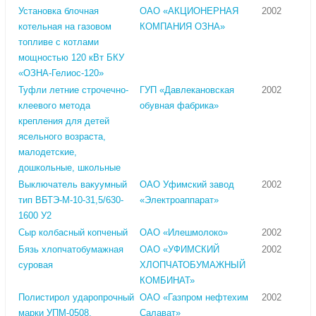
Установка блочная
ОАО «АКЦИОНЕРНАЯ
2002
котельная на газовом
КОМПАНИЯ ОЗНА»
топливе с котлами
мощностью 120 кВт БКУ
«ОЗНА-Гелиос-120»
Туфли летние строчечно-
ГУП «Давлекановская
2002
клеевого метода
обувная фабрика»
крепления для детей
ясельного возраста,
малодетские,
дошкольные, школьные
Выключатель вакуумный
ОАО Уфимский завод
2002
тип ВБТЭ-М-10-31,5/630-
«Электроаппарат»
1600 У2
Сыр колбасный копченый
ОАО «Илешмолоко»
2002
Бязь хлопчатобумажная
ОАО «УФИМСКИЙ
2002
суровая
ХЛОПЧАТОБУМАЖНЫЙ
КОМБИНАТ»
Полистирол ударопрочный
ОАО «Газпром нефтехим
2002
марки УПМ-0508,
Салават»