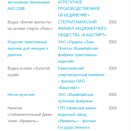
автономная бензиновая
АГРЕГАТНОЕ
АБ2-230В
ПРОИЗВОДСТВЕННОЕ
ОБЪЕДИНЕНИЕ»
Водка «Белая крепость»
СТЕРЛИТАМАКСКИЙ
2002
на основе спирта «Люкс»
ФИЛИАЛ АКЦИОНЕРНОГО
ОБЩЕСТВА «БАШСПИРТ»
Изделия трикотажные
ЗАО «Ордена «Знак
2002
верхние для женщин и
Почета» Ишимбайская
девочек
фабрика трикотажных
изделий»
Водка особая «Золотой
Ермолаевский
2002
курай»
спиртоводочный комбинат
– филиал ОАО
«Башспирт»
Носки мужские
ЗАО «Ишимбайская
2002
чулочная фабрика»
Напиток
ГУП Уфимский винно-
2002
слабоалкогольный Джин-
водочный завод
тоник «Иремель»
«Иремель» – филиал
Государственного