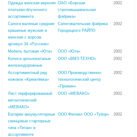
Одежда женская верхняя
ОАО «Борская
2002
платьево-блузочного
строчевышивальная
ассортимента
фабрика»
Сапоги валяные средние
Сапоговаляльная фабрика
2002
крашеные мужские и
Городецкого РАЙПО
женские с ворсом
артикул 34 «Русские»
Мебель бытовая «Юта»
ООО «Юта»
2002
Колеса цельнокатаные
ООО «ВМЗ-ТЕХНО»
2002
железнодорожные
Ассортиментный ряд
ООО Производственно-
2002
ножовок «Кремлёвка»
технологический центр
«Промин»
Лист перфорированный
ООО «МЕВАКО»
2002
металлический
«МЕВАКО»
Батареи аккумуляторные
ООО Филиал ООО «Тубор»
2002
свинцовые стартерные
типа «Титан» в
ассортименте