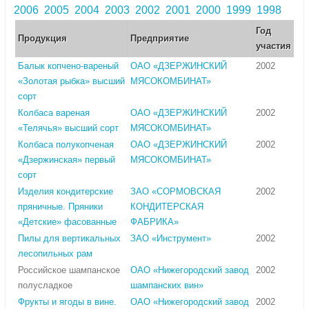
2006
2005
2004
2003
2002
2001
2000
1999
1998
Год
Продукция
Предприятие
участия
Балык копчено-вареный
ОАО «ДЗЕРЖИНСКИЙ
2002
«Золотая рыбка» высший
МЯСОКОМБИНАТ»
сорт
Колбаса вареная
ОАО «ДЗЕРЖИНСКИЙ
2002
«Телячья» высший сорт
МЯСОКОМБИНАТ»
Колбаса полукопченая
ОАО «ДЗЕРЖИНСКИЙ
2002
«Дзержинская» первый
МЯСОКОМБИНАТ»
сорт
Изделия кондитерские
ЗАО «СОРМОВСКАЯ
2002
пряничные. Пряники
КОНДИТЕРСКАЯ
«Детские» фасованные
ФАБРИКА»
Пилы для вертикальных
ЗАО «Инструмент»
2002
лесопильных рам
Российское шампанское
ОАО «Нижегородский завод
2002
полусладкое
шампанских вин»
Фрукты и ягоды в вине.
ОАО «Нижегородский завод
2002