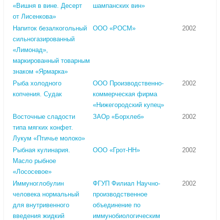
«Вишня в вине. Десерт
шампанских вин»
от Лисенкова»
Напиток безалкогольный
ООО «РОСМ»
2002
сильногазированный
«Лимонад»,
маркированный товарным
знаком «Ярмарка»
Рыба холодного
ООО Производственно-
2002
копчения. Судак
коммерческая фирма
«Нижегородский купец»
Восточные сладости
ЗАОр «Борхлеб»
2002
типа мягких конфет.
Лукум «Птичье молоко»
Рыбная кулинария.
ООО «Грот-НН»
2002
Масло рыбное
«Лососевое»
Иммуноглобулин
ФГУП Филиал Научно-
2002
человека нормальный
производственное
для внутривенного
объединение по
введения жидкий
иммунобиологическим