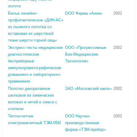
золота
Белье лечебно-
ООО Фирма «Анни»
2002
профилактическое «ДИН-АС»
из льняного полотна со
вставками из шерстяной
ткани шерсти горной овцы
Экспресс-тесты медицинские
ООО «Прогрессивные
2002
диагностические
Био-Медицинские
бесприборные
Технологии»
иммунохроматографические
домашнего и лабораторного
применения
Полотно декоративное
ЗАО «Московский шелк»
2002
шелковое из химических
волокон и нитей в смеси с
хлопком
Теплосчетчик
ООО Научно-
2002
электромагнитный ТЭМ-05М
производственная
фирма «ТЭМ-прибор»