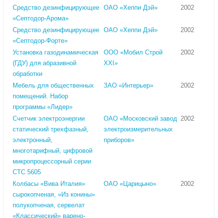
Средство дезинфицирующее
ОАО «Хеппи Дэй»
2002
«Септодор-Арома»
Средство дезинфицирующее
ОАО «Хеппи Дэй»
2002
«Септодор-Форте»
Установка газодинамическая
ООО «Мобил Строй
2002
(ГДУ) для абразивной
XXI»
обработки
Мебель для общественных
ЗАО «Интерьер»
2002
помещений. Набор
программы «Лидер»
Счетчик электроэнергии
ОАО «Московский завод
2002
статический трехфазный,
электроизмерительных
электронный,
приборов»
многотарифный, цифровой
микропроцессорный серии
СТС 5605
Колбасы «Вива Италия»
ОАО «Царицыно»
2002
сырокопченая, «Из конины»
полукопченая, сервелат
«Классический» варено-