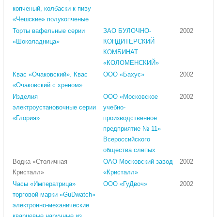
копченый, колбаски к пиву
«Чешские» полукопченые
Торты вафельные серии
ЗАО БУЛОЧНО-
2002
«Шоколадница»
КОНДИТЕРСКИЙ
КОМБИНАТ
«КОЛОМЕНСКИЙ»
Квас «Очаковский». Квас
ООО «Бахус»
2002
«Очаковский с хреном»
Изделия
ООО «Московское
2002
электроустановочные серии
учебно-
«Глория»
производственное
предприятие № 11»
Всероссийского
общества слепых
Водка «Столичная
ОАО Московский завод
2002
Кристалл»
«Кристалл»
Часы «Императрица»
ООО «ГуДвоч»
2002
торговой марки «GuDwatch»
электронно-механические
кварцевые наручные из