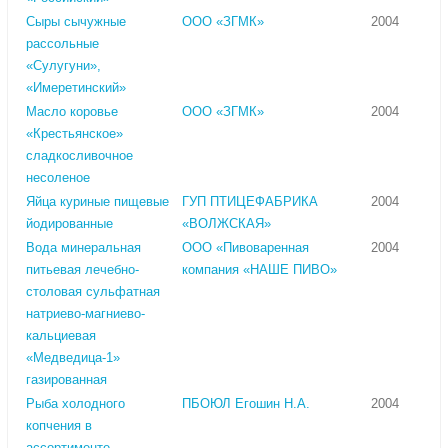
Сыры сычужные
ООО «ЗГМК»
2004
рассольные
«Сулугуни»,
«Имеретинский»
Масло коровье
ООО «ЗГМК»
2004
«Крестьянское»
сладкосливочное
несоленое
Яйца куриные пищевые
ГУП ПТИЦЕФАБРИКА
2004
йодированные
«ВОЛЖСКАЯ»
Вода минеральная
ООО «Пивоваренная
2004
питьевая лечебно-
компания «НАШЕ ПИВО»
столовая сульфатная
натриево-магниево-
кальциевая
«Медведица-1»
газированная
Рыба холодного
ПБОЮЛ Егошин Н.А.
2004
копчения в
ассортименте