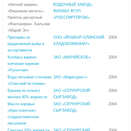
«Ночной каприз»,
ВОДОЧНЫЙ ЗАВОД»,
«Вишневая метель».
ФИЛИАЛ ФГУП
Напиток десертный
«РОССПИРТПРОМ»
«Фантазерка». Бальзам
«Марий Эл»
Пресервы из
ООО «ЙОШКАР-ОЛИНСКИЙ
2004
разделанной рыбы в
ХЛАДОКОМБИНАТ»
ассортименте
Колбаса варено-
ЗАО «МАРИЙСКОЕ»
2004
копченая куриная
«Рулетная»
Вода питьевая столовая
ЗАО «Маритурист»
2004
«Спасский источник»
Брынза из козьего
ЗАО «СЕРНУРСКИЙ
2004
молока 40% жирности
СЫРЗАВОД»
Масло коровье
ЗАО «СЕРНУРСКИЙ
2004
«Крестьянское»
СЫРЗАВОД»
сладкосливочное
несоленое
Сметана 20% жирности
ЗАО «СЕРНУРСКИЙ
2004