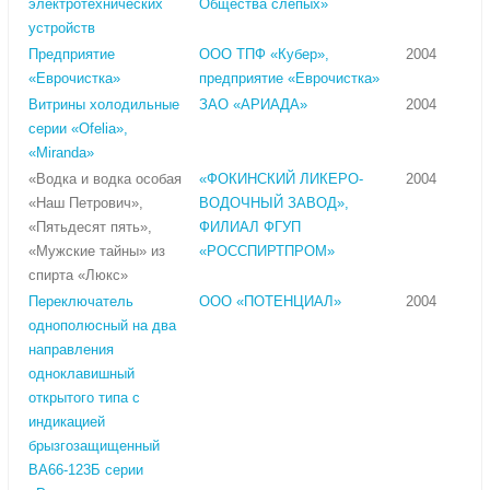
электротехнических
Общества слепых»
устройств
Предприятие
ООО ТПФ «Кубер»,
2004
«Еврочистка»
предприятие «Еврочистка»
Витрины холодильные
ЗАО «АРИАДА»
2004
серии «Ofelia»,
«Miranda»
«Водка и водка особая
«ФОКИНСКИЙ ЛИКЕРО-
2004
«Наш Петрович»,
ВОДОЧНЫЙ ЗАВОД»,
«Пятьдесят пять»,
ФИЛИАЛ ФГУП
«Мужские тайны» из
«РОССПИРТПРОМ»
спирта «Люкс»
Переключатель
ООО «ПОТЕНЦИАЛ»
2004
однополюсный на два
направления
одноклавишный
открытого типа с
индикацией
брызгозащищенный
ВА66-123Б серии