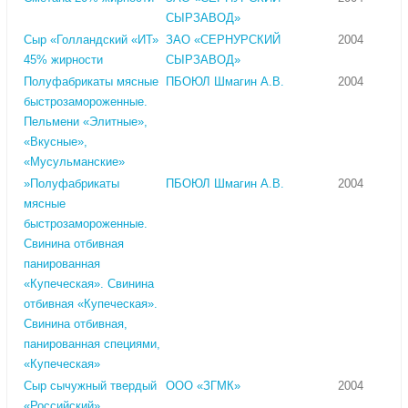
СЫРЗАВОД»
Сыр «Голландский «ИТ»
ЗАО «СЕРНУРСКИЙ
2004
45% жирности
СЫРЗАВОД»
Полуфабрикаты мясные
ПБОЮЛ Шмагин А.В.
2004
быстрозамороженные.
Пельмени «Элитные»,
«Вкусные»,
«Мусульманские»
»Полуфабрикаты
ПБОЮЛ Шмагин А.В.
2004
мясные
быстрозамороженные.
Свинина отбивная
панированная
«Купеческая». Свинина
отбивная «Купеческая».
Свинина отбивная,
панированная специями,
«Купеческая»
Сыр сычужный твердый
ООО «ЗГМК»
2004
«Российский»