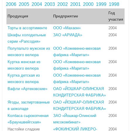
2006
2005
2004
2003
2002
2001
2000
1999
1998
Год
Продукция
Предприятие
участия
Торты в ассортименте
ООО «Махаон»
2004
Шкафы холодильные
ЗАО «АРИАДА»
2004
серии «Рапсодия»
Полупальто мужское из
ООО «Кожевенно-меховая
2004
мехового велюра
фабрика «Маритал»
Куртка женская из
ООО «Кожевенно-меховая
2004
мехового велюра
фабрика «Маритал»
Куртка детская из
ООО «Кожевенно-меховая
2004
мехового велюра
фабрика «Маритал»
Вафли «Артековские»
ОАО «ЙОШКАР-ОЛИНСКАЯ
2004
КОНДИТЕРСКАЯ ФАБРИКА»
Ягоды, заспиртованные
ОАО «ЙОШКАР-ОЛИНСКАЯ
2004
в шоколаде
КОНДИТЕРСКАЯ ФАБРИКА»
Колбаса сырокопченая
ЗАО «Йошкар-Олинский
2004
«Брауншвейгская»
мясокомбинат»
Настойки сладкие
«ФОКИНСКИЙ ЛИКЕРО-
2004