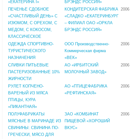
«ЕКАТЕРИНА I»
БРЭНДС РОССИЯ»
ПЕЧЕНЬЕ СДОБНОЕ
КОНДИТЕРСКАЯ ФАБРИКА
2006
«СЧАСТЛИВЫЙ ДЕНЬ» С
«СЛАДКО «ЕКАТЕРИНБУРГ
ИЗЮМОМ, С ОРЕХОМ, С
– ФИЛИАЛ ОАО «ОРКЛА
МЕДОМ, С КОКОСОМ,
БРЭНДС РОССИЯ»
КЛАССИЧЕСКОЕ
ОДЕЖДА СПОРТИВНО-
ООО Производственно-
2006
ТУРИСТИЧЕСКОГО
Коммерческая фирма
НАЗНАЧЕНИЯ
«ВЕК»
СЛИВКИ ПИТЬЕВЫЕ
АО «ИРБИТСКИЙ
2006
ПАСТЕРИЗОВАННЫЕ 10%
МОЛОЧНЫЙ ЗАВОД»
ЖИРНОСТИ
РУЛЕТ КОПЧЕНО-
АО «ПТИЦЕФАБРИКА
2006
ВАРЕНЫЙ ИЗ МЯСА
«РЕФТИНСКАЯ»
ПТИЦЫ, КУРА
«ПИКАНТНАЯ»
ПОЛУФАБРИКАТЫ
ЗАО «КОМБИНАТ
2006
МЯСНЫЕ В МАРИНАДЕ ИЗ
ПИЩЕВОЙ «ХОРОШИЙ
СВИНИНЫ: СВИНИНА ПО-
ВКУС»
ГРЕЧЕСКИ, МЯСО ДЛЯ