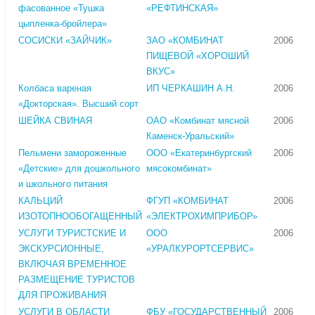
фасованное «Тушка
«РЕФТИНСКАЯ»
цыпленка-бройлера»
СОСИСКИ «ЗАЙЧИК»
ЗАО «КОМБИНАТ
2006
ПИЩЕВОЙ «ХОРОШИЙ
ВКУС»
Колбаса вареная
ИП ЧЕРКАШИН А.Н.
2006
«Докторская». Высший сорт
ШЕЙКА СВИНАЯ
ОАО «Комбинат мясной
2006
Каменск-Уральский»
Пельмени замороженные
ООО «Екатеринбургский
2006
«Детские» для дошкольного
мясокомбинат»
и школьного питания
КАЛЬЦИЙ
ФГУП «КОМБИНАТ
2006
ИЗОТОПНООБОГАЩЕННЫЙ
«ЭЛЕКТРОХИМПРИБОР»
УСЛУГИ ТУРИСТСКИЕ И
ООО
2006
ЭКСКУРСИОННЫЕ,
«УРАЛКУРОРТСЕРВИС»
ВКЛЮЧАЯ ВРЕМЕННОЕ
РАЗМЕЩЕНИЕ ТУРИСТОВ
ДЛЯ ПРОЖИВАНИЯ
УСЛУГИ В ОБЛАСТИ
ФБУ «ГОСУДАРСТВЕННЫЙ
2006