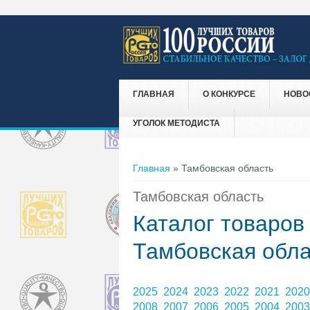
ГЛАВНАЯ
О КОНКУРСЕ
НОВО
УГОЛОК МЕТОДИСТА
Вы здесь
Главная
» Тамбовская область
Тамбовская область
Каталог товаров
Тамбовская обла
2025
2024
2023
2022
2021
202
2008
2007
2006
2005
2004
200