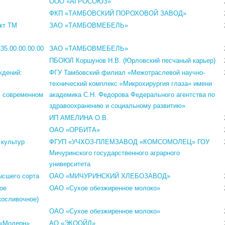
ООО «АГРОСОЮЗ»
ФКП «ТАМБОВСКИЙ ПОРОХОВОЙ ЗАВОД»
кт ТМ
ЗАО «ТАМБОВМЕБЕЛЬ»
35.00.00.00.00
ЗАО «ТАМБОВМЕБЕЛЬ»
ПБОЮЛ Коршунов Н.В. (Юрловский песчаный карьер)
ждений:
ФГУ Тамбовский филиал «Межотраслевой научно-
технический комплекс «Микрохирургия глаза» имени
м современном
академика С.Н. Федорова Федерального агентства по
здравоохранению и социальному развитию»
ИП АМЕЛИНА О.В.
ОАО «ОРБИТА»
 культур
ФГУП «УЧХОЗ-ПЛЕМЗАВОД «КОМСОМОЛЕЦ» ГОУ
Мичуринского государственного аграрного
университета
ысшего сорта
ОАО «МИЧУРИНСКИЙ ХЛЕБОЗАВОД»
ое
ОАО «Сухое обезжиренное молоко»
косливочное)
ОАО «Сухое обезжиренное молоко»
 «Модерн»
АО «ЭКООЙЛ»