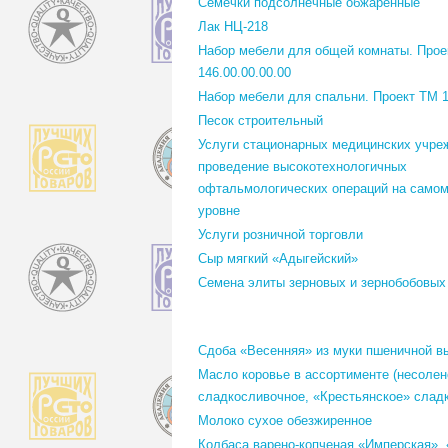
Семечки подсолнечные обжаренные
Лак НЦ-218
Набор мебели для общей комнаты. Прое
146.00.00.00.00
Набор мебели для спальни. Проект ТМ 1
Песок строительный
Услуги стационарных медицинских учре
проведение высокотехнологичных
офтальмологических операций на само
уровне
Услуги розничной торговли
Сыр мягкий «Адыгейский»
Семена элиты зерновых и зернобобовых
Сдоба «Весенняя» из муки пшеничной в
Масло коровье в ассортименте (несолен
сладкосливочное, «Крестьянское» слад
Молоко сухое обезжиренное
Колбаса варено-копченая «Имперская»,