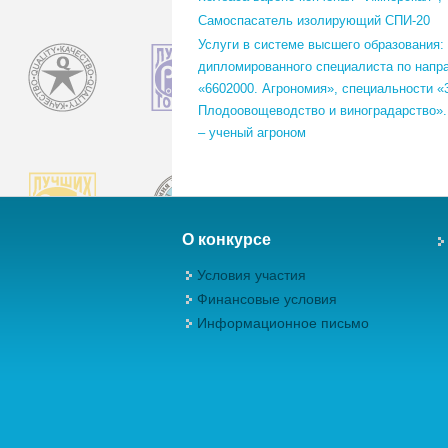
Самоспасатель изолирующий СПИ-20
Услуги в системе высшего образования:
дипломированного специалиста по напр
«6602000. Агрономия», специальности «
Плодоовощеводство и виноградарство»
– ученый агроном
О конкурсе
Условия участия
Финансовые условия
Информационное письмо