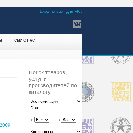
Вход на сайт для РКК
Ы
СМИ О НАС
Поиск товаров,
услуг и
производителей по
каталогу
Года
c
по
2009