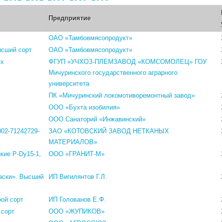
Предприятие
ОАО «Тамбовмясопродукт»
ысший сорт
ОАО «Тамбовмясопродукт»
ях
ФГУП «УЧХОЗ-ПЛЕМЗАВОД «КОМСОМОЛЕЦ» ГОУ
Мичуринского государственного аграрного
университета
ПК «Мичуринский локомотиворемонтный завод»
ООО «Бухта изобилия»
ООО Санаторий «Инжавинский»
002-71242729-
ЗАО «КОТОВСКИЙ ЗАВОД НЕТКАНЫХ
МАТЕРИАЛОВ»
кие Р-Dy15-1,
ООО «ГРАНИТ-М»
аски». Высший
ИП Вигилянтов Г.Л.
ой сорт
ИП Голованов Е.Ф.
 сорт
ООО «ЖУПИКОВ»