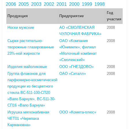
2006
2005
2003
2002
2001
2000
1999
1998
Год
Продукция
Предприятие
участия
Носки мужские
АО «СМОЛЕНСКАЯ
2008
ЧУЛОЧНАЯ ФАБРИКА»
Сырки растительно-
ОАО «Компания
2008
творожные глазированные
«Юнимилк», филиал
23%-ной жирности
«Молочный комбинат
«Смоленский»
Изделия майоликовые
ООО «ГНЕЗДОВО»
2008
Группа флаконов для
ОАО «Ситалл»
2008
парфюмерно-косметической
продукции из бесцветного
стекла ВС-511-100-СП20
«Вапо Барнум», ВС-511-30-
СП16 «Вапо Барнум»
Игрушка мягконабивная
ООО «Комета-плюс»
2008
ЧЕТ01 «Черепаха
Кармановна»