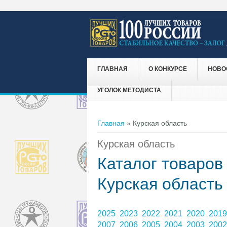
ГЛАВНАЯ
О КОНКУРСЕ
НОВО
УГОЛОК МЕТОДИСТА
Вы здесь
Главная
» Курская область
Курская область
Каталог товаров
Курская область
2025
2023
2022
2021
2020
201
2007
2006
2005
2004
2003
200