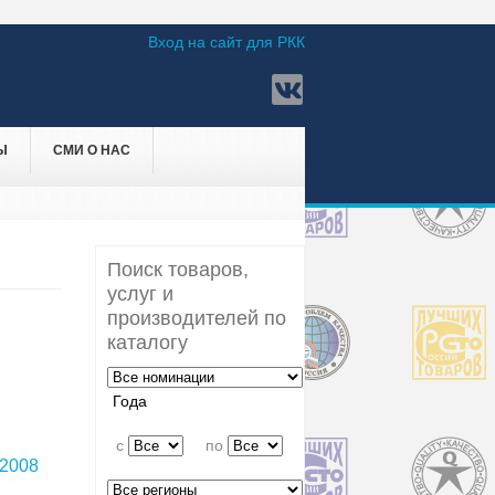
Вход на сайт для РКК
Ы
СМИ О НАС
Поиск товаров,
услуг и
производителей по
каталогу
Года
c
по
2008