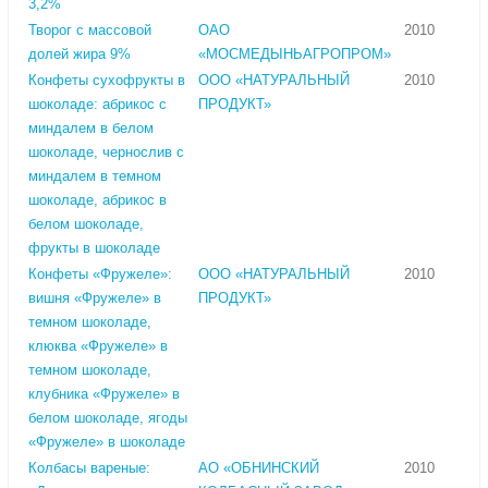
3,2%
Творог с массовой
ОАО
2010
долей жира 9%
«МОСМЕДЫНЬАГРОПРОМ»
Конфеты сухофрукты в
ООО «НАТУРАЛЬНЫЙ
2010
шоколаде: абрикос с
ПРОДУКТ»
миндалем в белом
шоколаде, чернослив с
миндалем в темном
шоколаде, абрикос в
белом шоколаде,
фрукты в шоколаде
Конфеты «Фружеле»:
ООО «НАТУРАЛЬНЫЙ
2010
вишня «Фружеле» в
ПРОДУКТ»
темном шоколаде,
клюква «Фружеле» в
темном шоколаде,
клубника «Фружеле» в
белом шоколаде, ягоды
«Фружеле» в шоколаде
Колбасы вареные:
АО «ОБНИНСКИЙ
2010