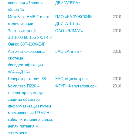
навесная «Заря» и
ДВИГАТЕЛЬ»
«Заря-1»
Мотоблок НМБ-1 и его
ПАО «КАЛУЖСКИЙ
2010
модификации
ДВИГАТЕЛЬ»
Зонт вытяжной:
ОАО «ЭЛМАТ»
2010
ЗВ-1000-60-155 УХЛ 4.2
Оникс 60П-1000-Е4Г
Автоматизированная
ЗАО «Алгонт»
2010
система
биоидентификации
«АССаД-ID»
Генератор галлия-68
ЗАО «Циклотрон»
2010
Комплекс П220 –
ФГУП «Калугаприбор»
2010
генератор шума для
защиты объектов
информатизации путем
маскирования ПЭМИН в
кабелях и линиях связи,
цепях питания и
заземления,