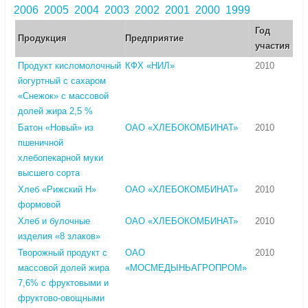
2006
2005
2004
2003
2002
2001
2000
1999
Год
Продукция
Предприятие
участия
Продукт кисломолочный
КФХ «НИЛ»
2010
йогуртный с сахаром
«Снежок» с массовой
долей жира 2,5 %
Батон «Новый» из
ОАО «ХЛЕБОКОМБИНАТ»
2010
пшеничной
хлебопекарной муки
высшего сорта
Хлеб «Рижский Н»
ОАО «ХЛЕБОКОМБИНАТ»
2010
формовой
Хлеб и булочные
ОАО «ХЛЕБОКОМБИНАТ»
2010
изделия «8 злаков»
Творожный продукт с
ОАО
2010
массовой долей жира
«МОСМЕДЫНЬАГРОПРОМ»
7,6% с фруктовыми и
фруктово-овощными