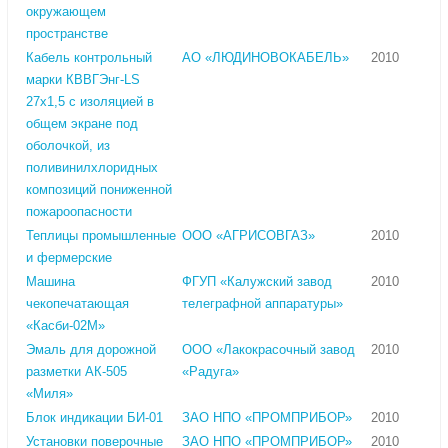
окружающем
пространстве
Кабель контрольный
АО «ЛЮДИНОВОКАБЕЛЬ»
2010
марки КВВГЭнг-LS
27х1,5 с изоляцией в
общем экране под
оболочкой, из
поливинилхлоридных
композиций пониженной
пожароопасности
Теплицы промышленные
ООО «АГРИСОВГАЗ»
2010
и фермерские
Машина
ФГУП «Калужский завод
2010
чекопечатающая
телеграфной аппаратуры»
«Касби-02М»
Эмаль для дорожной
ООО «Лакокрасочный завод
2010
разметки АК-505
«Радуга»
«Миля»
Блок индикации БИ-01
ЗАО НПО «ПРОМПРИБОР»
2010
Установки поверочные
ЗАО НПО «ПРОМПРИБОР»
2010