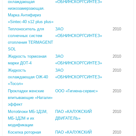
охлаждающая
«ОБНИНСКОРГСИНТЕЗ»
низкозамерзающая.
Марка Антифириз
«Sintec-40 s12 plus plus»
Теплоноситель для
ЗАО
2010
солнечных систем
«ОБНИНСКОРГСИНТЕЗ»
отопления TERMAGENT
SOL
Жидкость тормозная
ЗАО
2010
марки ДОТ-4
«ОБНИНСКОРГСИНТЕЗ»
Жидкость
ЗАО
2010
охлаждающая ОЖ-40
«ОБНИНСКОРГСИНТЕЗ»
«Тосол»
Прокладки женские
ООО «Гигиена-сервис»
2010
впитывающие «Натали»
эффект
Мотоблоки МБ-1Д1М,
ПАО «КАЛУЖСКИЙ
2010
МБ-1Д2М и их
ДВИГАТЕЛЬ»
модификации
Косилка роторная
ПАО «КАЛУЖСКИЙ
2010