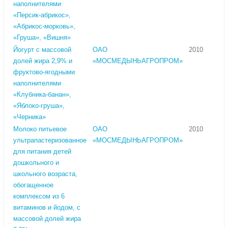
наполнителями
«Персик-абрикос»,
«Абрикос-морковь»,
«Груша», «Вишня»
Йогурт с массовой
ОАО
2010
долей жира 2,9% и
«МОСМЕДЫНЬАГРОПРОМ»
фруктово-ягодными
наполнителями
«Клубника-банан»,
«Яблоко-груша»,
«Черника»
Молоко питьевое
ОАО
2010
ультрапастеризованное
«МОСМЕДЫНЬАГРОПРОМ»
для питания детей
дошкольного и
школьного возраста,
обогащенное
комплексом из 6
витаминов и йодом, с
массовой долей жира