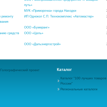
путь»
МУК «Приморочка» города Находки
и ремонту
ИП Однокол С.П. Технокомплекс «Автомастер»
ования
ООО «Бумеранг»
анию средств
ООО «Цель»
ООО «Дальэнергострой»
Каталог
Голографический проект
Каталог "100 лучших товаров
России"
Региональные каталоги