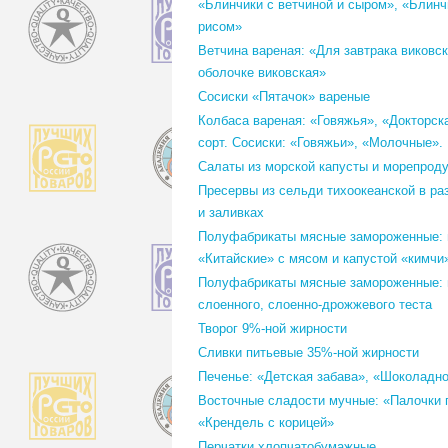
«Блинчики с ветчиной и сыром», «Блинч
рисом»
Ветчина вареная: «Для завтрака виковск
оболочке виковская»
Сосиски «Пятачок» вареные
Колбаса вареная: «Говяжья», «Докторск
сорт. Сосиски: «Говяжьи», «Молочные».
Салаты из морской капусты и морепроду
Пресервы из сельди тихоокеанской в ра
и заливках
Полуфабрикаты мясные замороженные:
«Китайские» с мясом и капустой «кимчи
Полуфабрикаты мясные замороженные: 
слоенного, слоенно-дрожжевого теста
Творог 9%-ной жирности
Сливки питьевые 35%-ной жирности
Печенье: «Детская забава», «Шоколадн
Восточные сладости мучные: «Палочки 
«Крендель с корицей»
Перчатки хлопчатобумажные