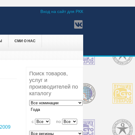
Вход на сайт для РКК
Ы
СМИ О НАС
Поиск товаров,
услуг и
производителей по
каталогу
Года
c
по
2009