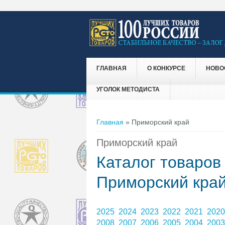
ГЛАВНАЯ
О КОНКУРСЕ
НОВО
УГОЛОК МЕТОДИСТА
Вы здесь
Главная
» Приморский край
Приморский край
Каталог товаров
Приморский кра
2025
2024
2023
2022
2021
202
2008
2007
2006
2005
2004
200