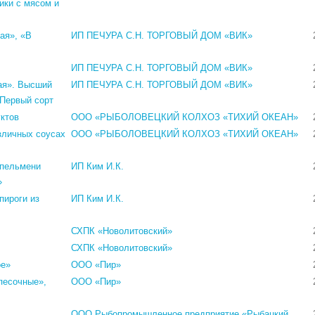
ики с мясом и
ая», «В
ИП ПЕЧУРА С.Н. ТОРГОВЫЙ ДОМ «ВИК»
ИП ПЕЧУРА С.Н. ТОРГОВЫЙ ДОМ «ВИК»
ая». Высший
ИП ПЕЧУРА С.Н. ТОРГОВЫЙ ДОМ «ВИК»
 Первый сорт
ктов
ООО «РЫБОЛОВЕЦКИЙ КОЛХОЗ «ТИХИЙ ОКЕАН»
зличных соусах
ООО «РЫБОЛОВЕЦКИЙ КОЛХОЗ «ТИХИЙ ОКЕАН»
 пельмени
ИП Ким И.К.
»
пироги из
ИП Ким И.К.
СХПК «Новолитовский»
СХПК «Новолитовский»
ое»
ООО «Пир»
песочные»,
ООО «Пир»
ООО Рыбопромышленное предприятие «Рыбацкий