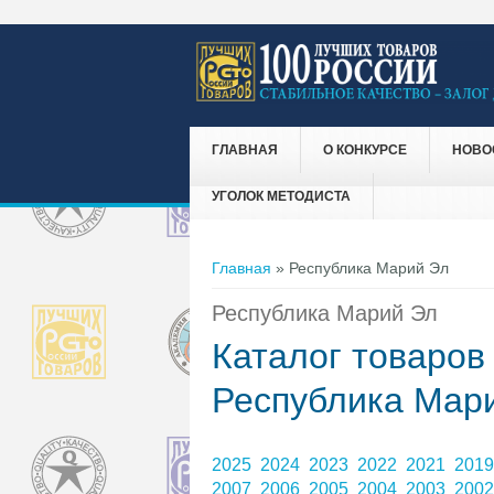
ГЛАВНАЯ
О КОНКУРСЕ
НОВО
УГОЛОК МЕТОДИСТА
Вы здесь
Главная
» Республика Марий Эл
Республика Марий Эл
Каталог товаров
Республика Мар
2025
2024
2023
2022
2021
201
2007
2006
2005
2004
2003
200