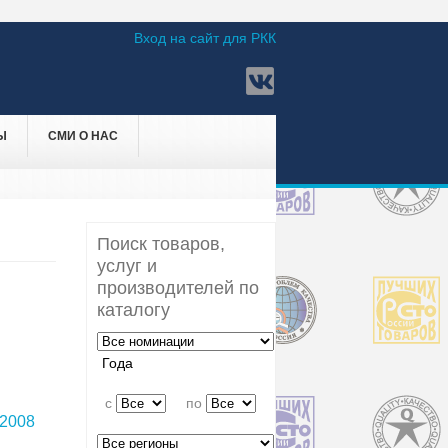
Вход на сайт для РКК
Ы
СМИ О НАС
Поиск товаров,
услуг и
производителей по
каталогу
Года
c
по
2008