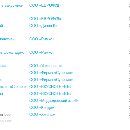
 в вакуумной
ООО «ЕВРОФУД»
ООО «ЕВРОФУД»
ий
ООО «Диана К»
юнетка»,
ООО «Римко»
в шоколаде»,
ООО «Римко»
ари»
ООО «Универсал»
ООО «Фирма «Сувенир»
ые
ООО «Фирма «Сувенир»
рта», «Сахара»
ООО «ВКУСНОТЕЕВЪ»
на
ООО «ВКУСНОТЕЕВЪ»
ООО «Медведевский хлеб»
ООО «Кинде»
er beer
ООО «Хмель»
ванное