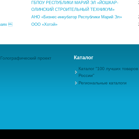
ГБПОУ РЕСПУБЛИКИ МАРИЙ ЭЛ «ЙОШКАР-
ОЛИНСКИЙ СТРОИТЕЛЬНЫЙ ТЕХНИКУМ»
АНО «Бизнес-инкубатор Республики Марий Эл»
ваях 
ООО «Хотэй»
Каталог
Голографический проект
Каталог "100 лучших товаров
России"
Региональные каталоги
ежрегиональная Общественная Организация "Академия проблем