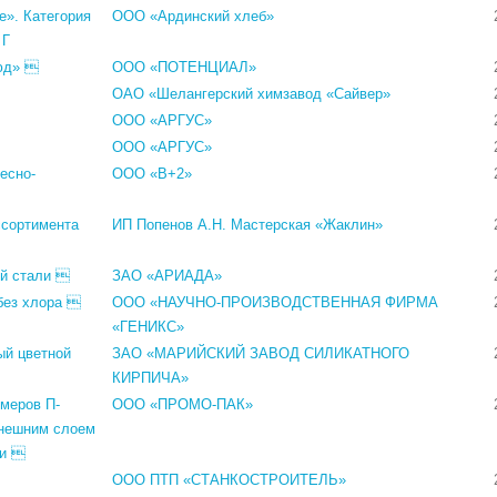
е». Категория
ООО «Ардинский хлеб»
 Г
юд» 
ООО «ПОТЕНЦИАЛ»
ОАО «Шелангерский химзавод «Сайвер»
ООО «АРГУС»
ООО «АРГУС»
есно-
ООО «В+2»
ссортимента
ИП Попенов А.Н. Мастерская «Жаклин»
ой стали 
ЗАО «АРИАДА»
без хлора 
ООО «НАУЧНО-ПРОИЗВОДСТВЕННАЯ ФИРМА
«ГЕНИКС»
ый цветной
ЗАО «МАРИЙСКИЙ ЗАВОД СИЛИКАТНОГО
КИРПИЧА»
меров П-
ООО «ПРОМО-ПАК»
внешним слоем
ти 
ООО ПТП «СТАНКОСТРОИТЕЛЬ»