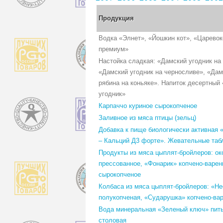
Продукция
Водка «Элнет», «Йошкин кот», «Царево
премиум»
Настойка сладкая: «Дамский угодник на
«Дамский угодник на черносливе», «Дам
рябина на коньяке». Напиток десертный
угодник»
Карпаччо куриное сырокопченое
Заливное из мяса птицы (зельц)
Добавка к пище биологически активная
– Кальций Д3 форте». Жевательные таб
Продукты из мяса цыплят-бройлеров: ок
прессованное, «Фонарик» копчено-варен
сырокопченое
Колбаса из мяса цыплят-бройлеров: «Н
полукопченая, «Сударушка» копчено-ва
Вода минеральная «Зеленый ключ» пить
столовая