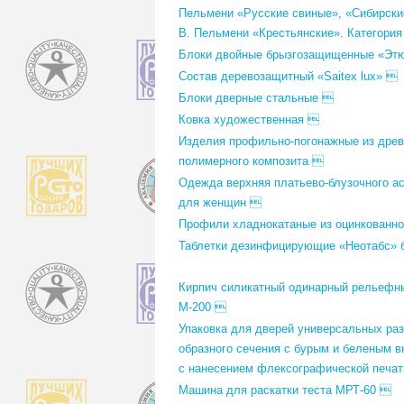
Пельмени «Русские свиные», «Сибирски
В. Пельмени «Крестьянские». Категория
Блоки двойные брызгозащищенные «Эт
Состав деревозащитный «Saitex lux» 
Блоки дверные стальные 
Ковка художественная 
Изделия профильно-погонажные из древ
полимерного композита 
Одежда верхняя платьево-блузочного а
для женщин 
Профили хладнокатаные из оцинкованн
Таблетки дезинфицирующие «Неотабс» 
Кирпич силикатный одинарный рельефн
М-200 
Упаковка для дверей универсальных раз
образного сечения с бурым и беленым 
с нанесением флексографической печа
Машина для раскатки теста МРТ-60 