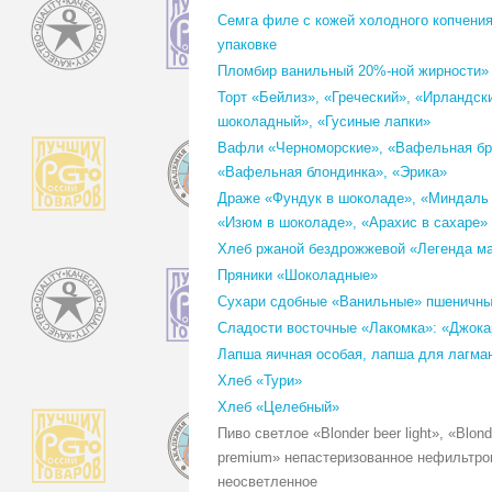
Семга филе с кожей холодного копчения
упаковке
Пломбир ванильный 20%-ной жирности»
Торт «Бейлиз», «Греческий», «Ирландск
шоколадный», «Гусиные лапки»
Вафли «Черноморские», «Вафельная бр
«Вафельная блондинка», «Эрика»
Драже «Фундук в шоколаде», «Миндаль 
«Изюм в шоколаде», «Арахис в сахаре»
Хлеб ржаной бездрожжевой «Легенда м
Пряники «Шоколадные»
Сухари сдобные «Ванильные» пшеничн
Сладости восточные «Лакомка»: «Джока
Лапша яичная особая, лапша для лагма
Хлеб «Тури»
Хлеб «Целебный»
Пиво светлое «Blonder beer light», «Blond
premium» непастеризованное нефильтро
неосветленное