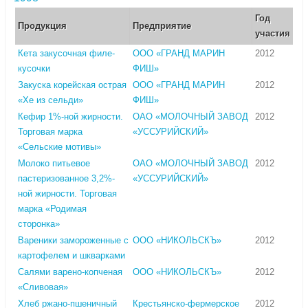
Год
Продукция
Предприятие
участия
Кета закусочная филе-
ООО «ГРАНД МАРИН
2012
кусочки
ФИШ»
Закуска корейская острая
ООО «ГРАНД МАРИН
2012
«Хе из сельди»
ФИШ»
Кефир 1%-ной жирности.
ОАО «МОЛОЧНЫЙ ЗАВОД
2012
Торговая марка
«УССУРИЙСКИЙ»
«Сельские мотивы»
Молоко питьевое
ОАО «МОЛОЧНЫЙ ЗАВОД
2012
пастеризованное 3,2%-
«УССУРИЙСКИЙ»
ной жирности. Торговая
марка «Родимая
сторонка»
Вареники замороженные с
ООО «НИКОЛЬСКЪ»
2012
картофелем и шкварками
Салями варено-копченая
ООО «НИКОЛЬСКЪ»
2012
«Сливовая»
Хлеб ржано-пшеничный
Крестьянско-фермерское
2012