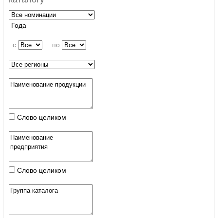
Года
c
по
Слово целиком
Слово целиком