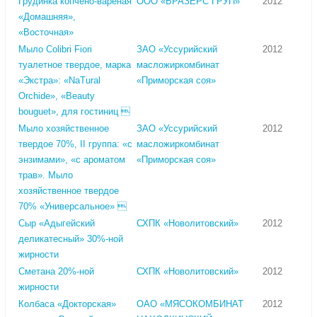
Грудинка копчено-вареная
ООО «БРАЗЕРС ГРУП»
2012
«Домашняя»,
«Восточная»
Мыло Сolibri Fiori
ЗАО «Уссурийский
2012
туалетное твердое, марка
масложиркомбинат
«Экстра»: «NaTural
«Приморская соя»
Orchide», «Beauty
bouguet», для гостиниц 
Мыло хозяйственное
ЗАО «Уссурийский
2012
твердое 70%, II группа: «с
масложиркомбинат
энзимами», «с ароматом
«Приморская соя»
трав». Мыло
хозяйственное твердое
70% «Универсальное» 
Сыр «Адыгейский
СХПК «Новолитовский»
2012
деликатесный» 30%-ной
жирности
Сметана 20%-ной
СХПК «Новолитовский»
2012
жирности
Колбаса «Докторская»
ОАО «МЯСОКОМБИНАТ
2012