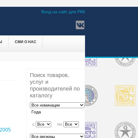
Вход на сайт для РКК
Ы
СМИ О НАС
Поиск товаров,
услуг и
производителей по
каталогу
Года
c
по
2005