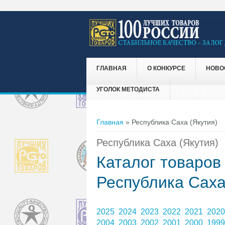
ГЛАВНАЯ
О КОНКУРСЕ
НОВО
УГОЛОК МЕТОДИСТА
Вы здесь
Главная
» Республика Саха (Якутия)
Республика Саха (Якутия)
Каталог товаров
Республика Саха
2025
2024
2023
2022
2021
202
2004
2003
2002
2001
2000
199