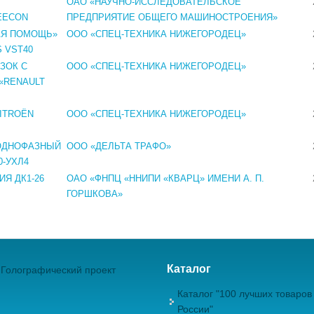
ОАО «НАУЧНО-ИССЛЕДОВАТЕЛЬСКОЕ
EECON
ПРЕДПРИЯТИЕ ОБЩЕГО МАШИНОСТРОЕНИЯ»
АЯ ПОМОЩЬ»
ООО «СПЕЦ-ТЕХНИКА НИЖЕГОРОДЕЦ»
S VST40
ЗОК С
ООО «СПЕЦ-ТЕХНИКА НИЖЕГОРОДЕЦ»
«RENAULT
ITROЁN
ООО «СПЕЦ-ТЕХНИКА НИЖЕГОРОДЕЦ»
ОДНОФАЗНЫЙ
ООО «ДЕЛЬТА ТРАФО»
0-УХЛ4
Я ДК1-26
ОАО «ФНПЦ «ННИПИ «КВАРЦ» ИМЕНИ А. П.
ГОРШКОВА»
Каталог
Голографический проект
Каталог "100 лучших товаров
России"