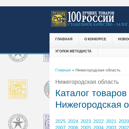
ГЛАВНАЯ
О КОНКУРСЕ
НОВО
УГОЛОК МЕТОДИСТА
Вы здесь
Главная
» Нижегородская область
Нижегородская область
Каталог товаров
Нижегородская о
2025
2024
2023
2022
2021
202
2007
2006
2005
2004
2003
200