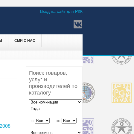
Вход на сайт для РКК
Ы
СМИ О НАС
Поиск товаров,
услуг и
производителей по
каталогу
Года
c
по
2008