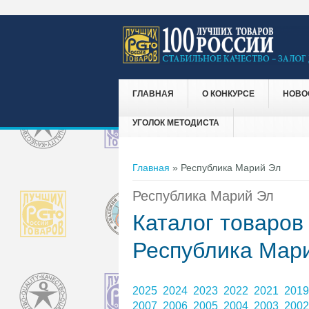
ГЛАВНАЯ
О КОНКУРСЕ
НОВО
УГОЛОК МЕТОДИСТА
Вы здесь
Главная
» Республика Марий Эл
Республика Марий Эл
Каталог товаров
Республика Мар
2025
2024
2023
2022
2021
201
2007
2006
2005
2004
2003
200