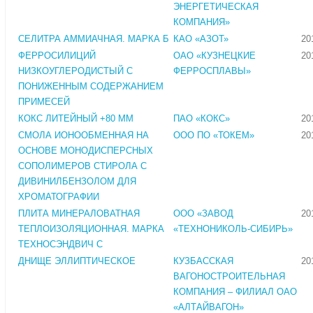
ЭНЕРГЕТИЧЕСКАЯ
КОМПАНИЯ»
СЕЛИТРА АММИАЧНАЯ. МАРКА Б
КАО «АЗОТ»
20
ФЕРРОСИЛИЦИЙ
ОАО «КУЗНЕЦКИЕ
20
НИЗКОУГЛЕРОДИСТЫЙ С
ФЕРРОСПЛАВЫ»
ПОНИЖЕННЫМ СОДЕРЖАНИЕМ
ПРИМЕСЕЙ
КОКС ЛИТЕЙНЫЙ +80 ММ
ПАО «КОКС»
20
СМОЛА ИОНООБМЕННАЯ НА
ООО ПО «ТОКЕМ»
20
ОСНОВЕ МОНОДИСПЕРСНЫХ
СОПОЛИМЕРОВ СТИРОЛА С
ДИВИНИЛБЕНЗОЛОМ ДЛЯ
ХРОМАТОГРАФИИ
ПЛИТА МИНЕРАЛОВАТНАЯ
ООО «ЗАВОД
20
ТЕПЛОИЗОЛЯЦИОННАЯ. МАРКА
«ТЕХНОНИКОЛЬ-СИБИРЬ»
ТЕХНОСЭНДВИЧ С
ДНИЩЕ ЭЛЛИПТИЧЕСКОЕ
КУЗБАССКАЯ
20
ВАГОНОСТРОИТЕЛЬНАЯ
КОМПАНИЯ – ФИЛИАЛ ОАО
«АЛТАЙВАГОН»