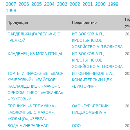
2007
2006
2005
2004
2003
2002
2001
2000
1999
1998
Го
Продукция
Предприятие
уч
GАРДЕЛЬКИ (ГАРДЕЛЬКИ) С
ИП ВОЛКОВ А.П.,
20
ГРЕЧКОЙ
КРЕСТЬЯНСКОЕ
ХОЗЯЙСТВО А.П.ВОЛКОВА
ХЛАДЕНЕЦ ИЗ МЯСА ПТИЦЫ
ИП ВОЛКОВ А.П.,
20
КРЕСТЬЯНСКОЕ
ХОЗЯЙСТВО А.П.ВОЛКОВА
ТОРТЫ И ПИРОЖНЫЕ: «ВАСЯ
ИП ОВЧИННИКОВ Е.А.,
20
КУЧЕРЯВЫЙ», «РАЙСКОЕ
КОНДИТЕРСКИЙ ЦЕХ
НАСЛАЖДЕНИЕ», «МАЧО» С
«ВИКТОРИЯ»
ОРЕХОМ; ПИРОГ «НОВИНКА»
ФРУКТОВЫЙ
ПРЯНИКИ: «ЧЕРЕМУШКА»,
ОАО «ГУРЬЕВСКИЙ
20
«МОЛОЧНЫЕ С МАКОМ»,
ПИЩЕКОМБИНАТ»
«КОЛЬЦО», «ЗЕБРА»
ВОДА МИНЕРАЛЬНАЯ
ООО
20