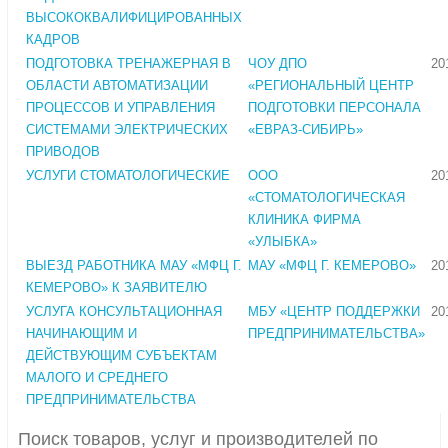
ВЫСОКОКВАЛИФИЦИРОВАННЫХ
КАДРОВ
ПОДГОТОВКА ТРЕНАЖЕРНАЯ В
ЧОУ ДПО
20
ОБЛАСТИ АВТОМАТИЗАЦИИ
«РЕГИОНАЛЬНЫЙ ЦЕНТР
ПРОЦЕССОВ И УПРАВЛЕНИЯ
ПОДГОТОВКИ ПЕРСОНАЛА
СИСТЕМАМИ ЭЛЕКТРИЧЕСКИХ
«ЕВРАЗ-СИБИРЬ»
ПРИВОДОВ
УСЛУГИ СТОМАТОЛОГИЧЕСКИЕ
ООО
20
«СТОМАТОЛОГИЧЕСКАЯ
КЛИНИКА ФИРМА
«УЛЫБКА»
ВЫЕЗД РАБОТНИКА МАУ «МФЦ Г.
МАУ «МФЦ Г. КЕМЕРОВО»
20
КЕМЕРОВО» К ЗАЯВИТЕЛЮ
УСЛУГА КОНСУЛЬТАЦИОННАЯ
МБУ «ЦЕНТР ПОДДЕРЖКИ
20
НАЧИНАЮЩИМ И
ПРЕДПРИНИМАТЕЛЬСТВА»
ДЕЙСТВУЮЩИМ СУБЪЕКТАМ
МАЛОГО И СРЕДНЕГО
ПРЕДПРИНИМАТЕЛЬСТВА
Поиск товаров, услуг и производителей по