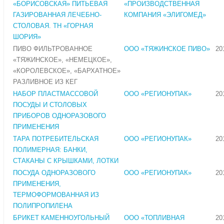
«БОРИСОВСКАЯ» ПИТЬЕВАЯ
«ПРОИЗВОДСТВЕННАЯ
ГАЗИРОВАННАЯ ЛЕЧЕБНО-
КОМПАНИЯ «ЭЛИГОМЕД»
СТОЛОВАЯ. ТН «ГОРНАЯ
ШОРИЯ»
ПИВО ФИЛЬТРОВАННОЕ
ООО «ТЯЖИНСКОЕ ПИВО»
20
«ТЯЖИНСКОЕ», «НЕМЕЦКОЕ»,
«КОРОЛЕВСКОЕ», «БАРХАТНОЕ»
РАЗЛИВНОЕ ИЗ КЕГ
НАБОР ПЛАСТМАССОВОЙ
ООО «РЕГИОНУПАК»
20
ПОСУДЫ И СТОЛОВЫХ
ПРИБОРОВ ОДНОРАЗОВОГО
ПРИМЕНЕНИЯ
ТАРА ПОТРЕБИТЕЛЬСКАЯ
ООО «РЕГИОНУПАК»
20
ПОЛИМЕРНАЯ: БАНКИ,
СТАКАНЫ С КРЫШКАМИ, ЛОТКИ
ПОСУДА ОДНОРАЗОВОГО
ООО «РЕГИОНУПАК»
20
ПРИМЕНЕНИЯ,
ТЕРМОФОРМОВАННАЯ ИЗ
ПОЛИПРОПИЛЕНА
БРИКЕТ КАМЕННОУГОЛЬНЫЙ
ООО «ТОПЛИВНАЯ
20