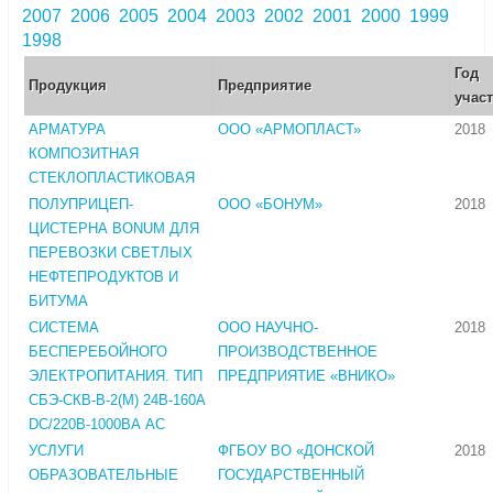
2007
2006
2005
2004
2003
2002
2001
2000
1999
1998
Год
Продукция
Предприятие
учас
АРМАТУРА
ООО «АРМОПЛАСТ»
2018
КОМПОЗИТНАЯ
СТЕКЛОПЛАСТИКОВАЯ
ПОЛУПРИЦЕП-
ООО «БОНУМ»
2018
ЦИСТЕРНА BONUM ДЛЯ
ПЕРЕВОЗКИ СВЕТЛЫХ
НЕФТЕПРОДУКТОВ И
БИТУМА
СИСТЕМА
ООО НАУЧНО-
2018
БЕСПЕРЕБОЙНОГО
ПРОИЗВОДСТВЕННОЕ
ЭЛЕКТРОПИТАНИЯ. ТИП
ПРЕДПРИЯТИЕ «ВНИКО»
СБЭ-СКВ-В-2(М) 24В-160А
DC/220В-1000ВА АС
УСЛУГИ
ФГБОУ ВО «ДОНСКОЙ
2018
ОБРАЗОВАТЕЛЬНЫЕ
ГОСУДАРСТВЕННЫЙ