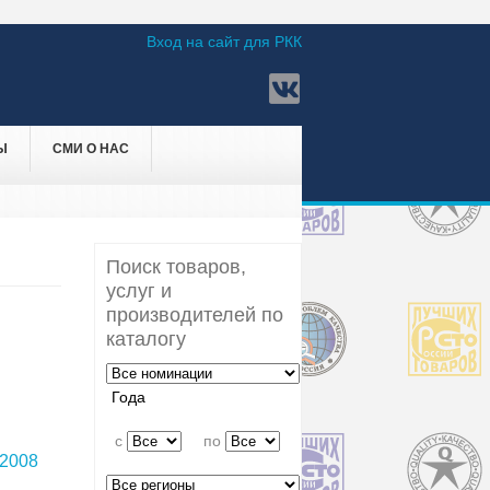
Вход на сайт для РКК
Ы
СМИ О НАС
Поиск товаров,
услуг и
производителей по
каталогу
Года
c
по
2008