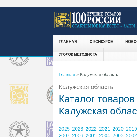
ГЛАВНАЯ
О КОНКУРСЕ
НОВО
УГОЛОК МЕТОДИСТА
Вы здесь
Главная
» Калужская область
Калужская область
Каталог товаров
Калужская облас
2025
2023
2022
2021
2020
201
2007
2006
2005
2004
2003
200