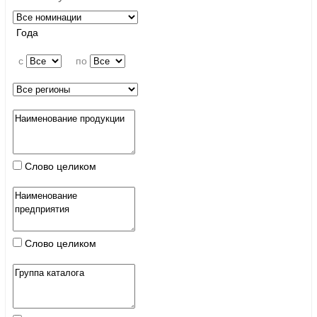
Года
c
по
Слово целиком
Слово целиком