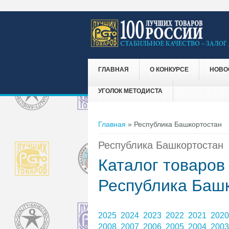
ГЛАВНАЯ
О КОНКУРСЕ
НОВО
УГОЛОК МЕТОДИСТА
Вы здесь
Главная
» Республика Башкортостан
Республика Башкортостан
Каталог товаров
Республика Баш
2025
2024
2023
2022
2021
202
2008
2007
2006
2005
2004
200