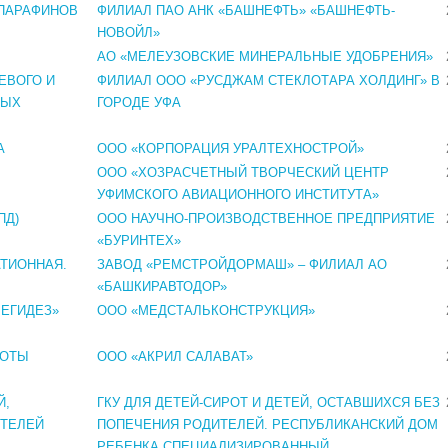
 ПАРАФИНОВ
ФИЛИАЛ ПАО АНК «БАШНЕФТЬ» «БАШНЕФТЬ-
НОВОЙЛ»
АО «МЕЛЕУЗОВСКИЕ МИНЕРАЛЬНЫЕ УДОБРЕНИЯ»
ЕВОГО И
ФИЛИАЛ ООО «РУСДЖАМ СТЕКЛОТАРА ХОЛДИНГ» В
НЫХ
ГОРОДЕ УФА
А
ООО «КОРПОРАЦИЯ УРАЛТЕХНОСТРОЙ»
ООО «ХОЗРАСЧЕТНЫЙ ТВОРЧЕСКИЙ ЦЕНТР
УФИМСКОГО АВИАЦИОННОГО ИНСТИТУТА»
ПД)
ООО НАУЧНО-ПРОИЗВОДСТВЕННОЕ ПРЕДПРИЯТИЕ
«БУРИНТЕХ»
ТИОННАЯ.
ЗАВОД «РЕМСТРОЙДОРМАШ» – ФИЛИАЛ АО
«БАШКИРАВТОДОР»
ЕГИДЕЗ»
ООО «МЕДСТАЛЬКОНСТРУКЦИЯ»
ЛОТЫ
ООО «АКРИЛ САЛАВАТ»
Й,
ГКУ ДЛЯ ДЕТЕЙ-СИРОТ И ДЕТЕЙ, ОСТАВШИХСЯ БЕЗ
ИТЕЛЕЙ
ПОПЕЧЕНИЯ РОДИТЕЛЕЙ. РЕСПУБЛИКАНСКИЙ ДОМ
РЕБЕНКА СПЕЦИАЛИЗИРОВАННЫЙ