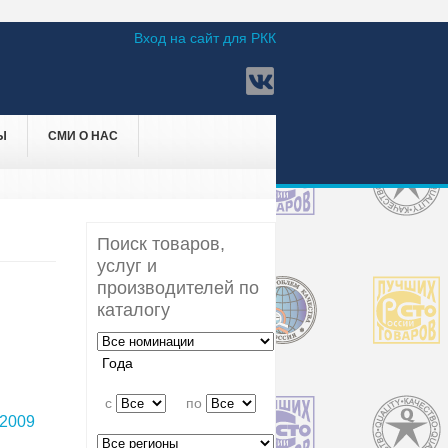
Вход на сайт для РКК
Ы
СМИ О НАС
Поиск товаров,
услуг и
производителей по
каталогу
Года
c
по
2009