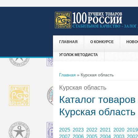
ГЛАВНАЯ
О КОНКУРСЕ
НОВО
УГОЛОК МЕТОДИСТА
Вы здесь
Главная
» Курская область
Курская область
Каталог товаров
Курская область
2025
2023
2022
2021
2020
201
2007
2006
2005
2004
2003
200