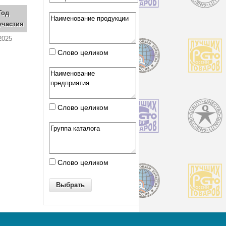
Год
участия
2025
Слово целиком
Слово целиком
Слово целиком