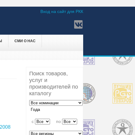
Вход на сайт для РКК
Ы
СМИ О НАС
Поиск товаров,
услуг и
производителей по
каталогу
Года
c
по
2008