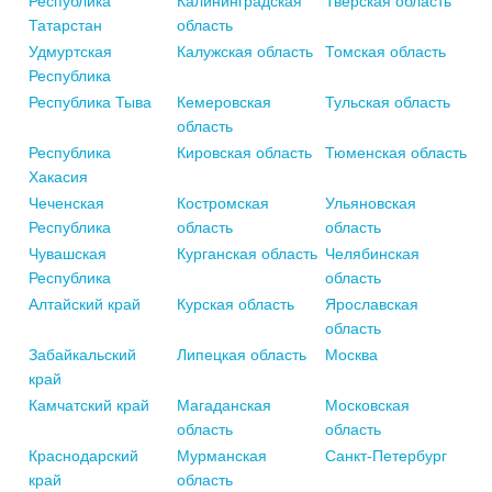
Республика
Калининградская
Тверская область
Татарстан
область
Удмуртская
Калужская область
Томская область
Республика
Республика Тыва
Кемеровская
Тульская область
область
Республика
Кировская область
Тюменская область
Хакасия
Чеченская
Костромская
Ульяновская
Республика
область
область
Чувашская
Курганская область
Челябинская
Республика
область
Алтайский край
Курская область
Ярославская
область
Забайкальский
Липецкая область
Москва
край
Камчатский край
Магаданская
Московская
область
область
Краснодарский
Мурманская
Санкт-Петербург
край
область