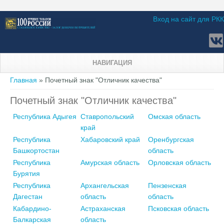
Вход на сайт для РКК
НАВИГАЦИЯ
Вы здесь
Главная
» Почетный знак "Отличник качества"
Почетный знак "Отличник качества"
Республика Адыгея
Ставропольский
Омская область
край
Республика
Хабаровский край
Оренбургская
Башкортостан
область
Республика
Амурская область
Орловская область
Бурятия
Республика
Архангельская
Пензенская
Дагестан
область
область
Кабардино-
Астраханская
Псковская область
Балкарская
область