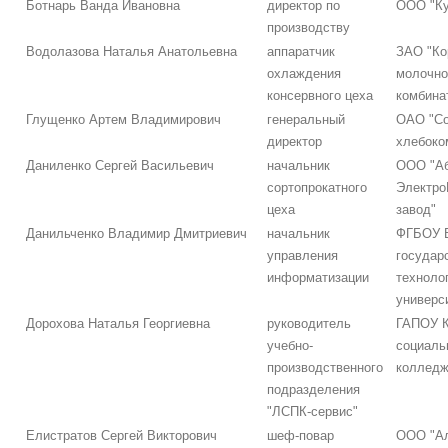
Ботнарь Ванда Ивановна
директор по
ООО "Ку
производству
Водолазова Наталья Анатольевна
аппаратчик
ЗАО "Ко
охлаждения
молочно
консервного цеха
комбина
Глущенко Артем Владимирович
генеральный
ОАО "Со
директор
хлебоко
Даниленко Сергей Васильевич
начальник
ООО "Аб
сортопрокатного
Электро
цеха
завод"
Данильченко Владимир Дмитриевич
начальник
ФГБОУ В
управления
государ
информатизации
техноло
универс
Дорохова Наталья Георгиевна
руководитель
ГАПОУ К
учебно-
социаль
производственного
колледж
подразделения
"ЛСПК-сервис"
Елистратов Сергей Викторович
шеф-повар
ООО "А