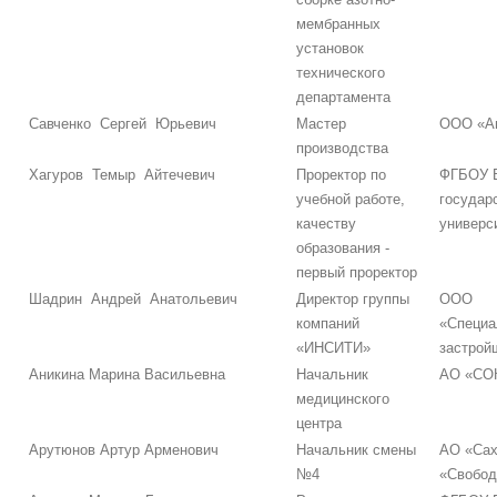
мембранных
установок
технического
департамента
Савченко Сергей Юрьевич
Мастер
ООО «А
производства
Хагуров Темыр Айтечевич
Проректор по
ФГБОУ В
учебной работе,
государ
качеству
универс
образования -
первый проректор
Шадрин Андрей Анатольевич
Директор группы
ООО
компаний
«Специа
«ИНСИТИ»
застро
Аникина Марина Васильевна
Начальник
АО «СОК
медицинского
центра
Арутюнов Артур Арменович
Начальник смены
АО «Сах
№4
«Свобод