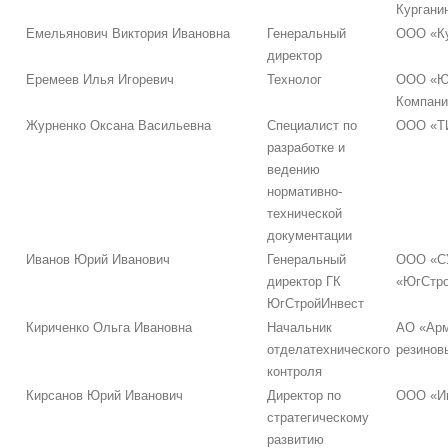
Кургани
Емельянович Виктория Ивановна
Генеральный
ООО «Ку
директор
Еремеев Илья Игоревич
Технолог
ООО «Ю
Компани
Журненко Оксана Васильевна
Специалист по
ООО «Т
разработке и
ведению
нормативно-
технической
документации
Иванов Юрий Иванович
Генеральный
ООО «С
директор ГК
«ЮгСтро
ЮгСтройИнвест
Кириченко Ольга Ивановна
Начальник
АО «Арм
отделатехнического
резинов
контроля
Кирсанов Юрий Иванович
Директор по
ООО «Ин
стратегическому
развитию