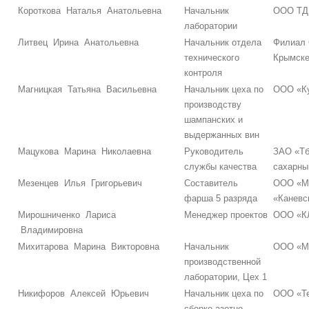
Короткова Наталья Анатольевна
Начальник
ООО ТД 
лаборатории
Литвец Ирина Анатольевна
Начальник отдела
Филиал 
технического
Крымск
контроля
Магницкая Татьяна Васильевна
Начальник цеха по
ООО «Ку
производству
шампанских и
выдержанных вин
Мацукова Марина Николаевна
Руководитель
ЗАО «Тб
службы качества
сахарны
Мезенцев Илья Григорьевич
Составитель
ООО «Мя
фарша 5 разряда
«Каневс
Мирошниченко Лариса
Менеджер проектов
ООО «К
Владимировна
Михитарова Марина Викторовна
Начальник
ООО «М
производственной
лаборатории, Цех 1
Никифоров Алексей Юрьевич
Начальник цеха по
ООО «Те
сборке азотно-