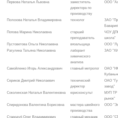
Первова Наталья Львовна
заместитель
ООО "Ал
директора по
производству
Полозова Наталья Владимировна
технолог
ЗАО "Пр
Бавария
Попова Марина Николаевна
старший
ЧОУ ДП
преподаватель
школа"
Пустоветова Ольга Николаевна
вязальщица
ООО "Лу
Рагулина Татьяна Николаевна
лаборант
ЗАО "Х
химического
анализа
Самойленко Игорь Александрович
главный метролог
ОАО "НК
Кубаньн
Сериков Дмитрий Николаевич
технический
ОАО "Гу
директор
завод"
Соколинская Наталья Валентиновна
юрисконсульт
МУП ТР 
рынок"
Спиридонова Валентина Борисовна
мастера швейного
ООО "Эл
производства
Стародуб Олег Владимирович
главный механик
ООО "С