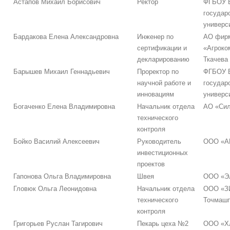
Астапов Михаил Борисович
Ректор
ФГБОУ В
государ
универс
Бардакова Елена Александровна
Инженер по
АО фир
сертификации и
«Агроко
декларированию
Ткачева
Барышев Михаил Геннадьевич
Проректор по
ФГБОУ В
научной работе и
государ
инновациям
универс
Богаченко Елена Владимировна
Начальник отдела
АО «Сил
технического
контроля
Бойко Василий Алексеевич
Руководитель
ООО «А
инвестиционных
проектов
Гапонова Ольга Владимировна
Швея
ООО «Э
Гловюк Ольга Леонидовна
Начальник отдела
ООО «З
технического
Точмашп
контроля
Григорьев Руслан Тагирович
Пекарь цеха №2
ООО «Х