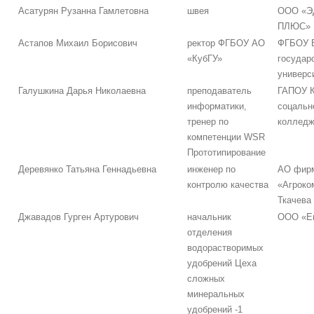
Асатурян Рузанна Гамлетовна
швея
ООО «
ПЛЮС»
Астапов Михаил Борисович
ректор ФГБОУ АО
ФГБОУ В
«КубГУ»
государ
универс
Галушкина Дарья Николаевна
преподаватель
ГАПОУ К
информатики,
соцальн
тренер по
коллед
компетенции WSR
Прототипирование
Деревянко Татьяна Геннадьевна
инженер по
АО фир
контролю качества
«Агроко
Ткачева
Джавадов Гурген Артурович
начальник
ООО «Е
отделения
водорастворимых
удобрений Цеха
сложных
минеральных
удобрений -1