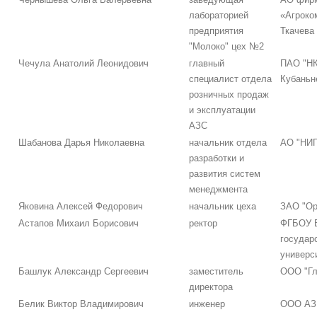
лабораторией
«Агроко
предприятия
Ткачева
"Молоко" цех №2
Чечула Анатолий Леонидович
главный
ПАО "НК
специалист отдела
Кубаньн
розничных продаж
и эксплуатации
АЗС
Шабанова Дарья Николаевна
начальник отдела
АО "НИП
разработки и
развития систем
менеджмента
Яковина Алексей Федорович
начальник цеха
ЗАО "Ор
Астапов Михаил Борисович
ректор
ФГБОУ В
государ
универс
Башлук Александр Сергеевич
заместитель
ООО "Гл
директора
Белик Виктор Владимирович
инженер
ООО АЗ