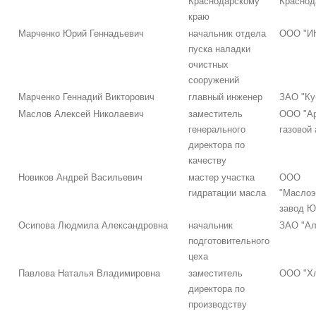
Краснодарскому
Краснод
краю
Марченко Юрий Геннадьевич
начальник отдела
ООО "И
пуска наладки
очистных
сооружений
Марченко Геннадий Викторович
главный инженер
ЗАО "Ку
Маслов Алексей Николаевич
заместитель
ООО "Ар
генерального
газовой
директора по
качеству
Новиков Андрей Васильевич
мастер участка
ООО
гидратации масла
"Маслоэ
завод Ю
Осипова Людмила Александровна
начальник
ЗАО "Ал
подготовительного
цеха
Павлова Наталья Владимировна
заместитель
ООО "Хл
директора по
производству