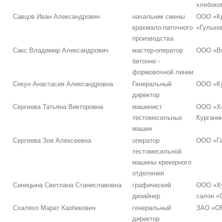
хлебоко
Савцов Иван Александрович
начальник смены
ООО «Кр
крахмало-паточного
«Гульке
производства
Сакс Владимир Александрович
мастер-оператор
ООО «В
бетонно -
формовочной линии
Секун Анастасия Александровна
Генеральный
ООО «К
директор
Сергеева Татьяна Викторовна
машинист
ООО «Х
тестомесильных
Кургани
машин
Сергеева Зоя Алексеевна
оператор
ООО «Г
тестомесильной
машины крекерного
отделения
Синицына Светлана Станиславовна
графический
ООО «Х
дизайнер
салон «
Схаляхо Марат Казбекович
генеральный
ЗАО «О
директор