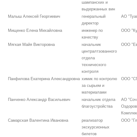
шампанских и
выдержанных вин
Малыш Алексей Георгиевич
генеральный
АО "Туа
директор
Мищенко Елена Михайловна
инженер по
ООО "Ку
качеству
Мягкая Майя Викторовна
начальник
ООО "Е
централтзованного
отдела
технического
контроля
Панфилова Екатерина Александровна
химик по контролю
ООО "С
за сырьем и
материалами
Панченко Александр Васильевич
начальник отдела
АО "Соч
благоустройства
Оздоров
Комплек
Самарская Валентина Ивановна
реализатор
ООО "Гл
экскурсионных
билетов