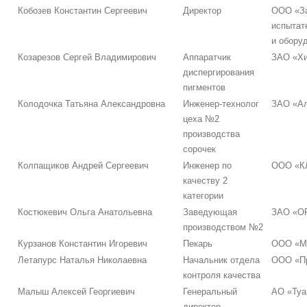
Кобозев Константин Сергеевич
Директор
ООО «З
испытат
и обору
Козарезов Сергей Владимирович
Аппаратчик
ЗАО «Х
диспергирования
пигментов
Колодочка Татьяна Александровна
Инженер-технолог
ЗАО «Ал
цеха №2
производства
сорочек
Колпащиков Андрей Сергеевич
Инженер по
ООО «К
качеству 2
категории
Костюкевич Ольга Анатольевна
Заведующая
ЗАО «О
производством №2
Курзанов Константин Игоревич
Пекарь
ООО «М
Летапурс Наталья Николаевна
Начальник отдела
ООО «П
контроля качества
Малыш Алексей Георгиевич
Генеральный
АО «Туа
директор