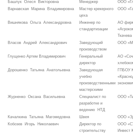
Башлук Олеся Викторовна
Менеджер
ООО «Г
Варнавская Марина Владимировна
Мастер крекерного
ООО «Г
цеха
Вишнякова Ольга Александровна
Инженер по
АО фир
стандартизации
«Агроко
Ткачева
Власов Андрей Александрович
Заведующий
ООО «М
производством
Глущенко Артем Владимирович
Генеральный
АО «Соч
директор
хлебоко
Дорошенко Татьяна Анатольевна
Заведующая
ГПБОУ 
учебно
«Красно
производственными
экономи
мастерскими
Журненко Оксана Васильевна
Специалист по
ООО «Ти
разработке и
ведению НТД
Качалкина Татьяна Магомедовна
Швея
ООО «Э
Кобозев Игорь Николаевич
Директор по
ООО «СУ
строительству
Инвест 