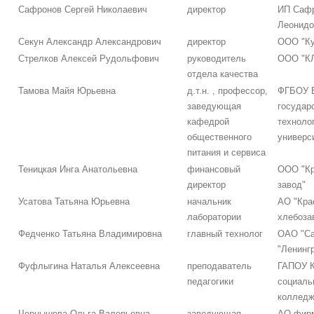
Сафронов Сергей Николаевич
директор
ИП Сафр
Леонидо
Секун Александр Александрович
директор
ООО "Ку
Стрелков Алексей Рудольфович
руководитель
ООО "К
отдела качества
Тамова Майя Юрьевна
д.т.н. , профессор,
ФГБОУ В
заведующая
государ
кафедрой
техноло
общественного
универс
питания и сервиса
Теницкая Инга Анатольевна
финансовый
ООО "Кр
директор
завод"
Усатова Татьяна Юрьевна
начальник
АО "Кра
лаборатории
хлебоза
Федченко Татьяна Владимировна
главный технолог
ОАО "Са
"Ленинг
Фуфлыгина Наталья Алексеевна
преподаватель
ГАПОУ К
педагогики
социаль
колледж
Чернышева Ольга Валерьевна
заведующая
АО фир