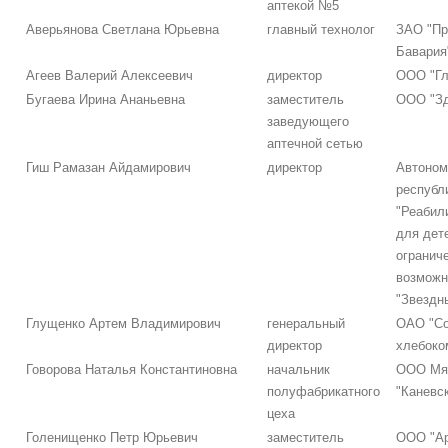
аптекой №5
Аверьянова Светлана Юрьевна
главный технолог
ЗАО "Пр
Бавария
Агеев Валерий Алексеевич
директор
ООО "Гл
Бугаева Ирина Ананьевна
заместитель
ООО "Зд
заведующего
аптечной сетью
Гиш Рамазан Айдамирович
директор
Автоном
республ
"Реабил
для дет
огранич
возможн
"Звездн
Глущенко Артем Владимирович
генеральный
ОАО "Со
директор
хлебоко
Говорова Наталья Константиновна
начальник
ООО Мяс
полуфабрикатного
"Каневс
цеха
Голенищенко Петр Юрьевич
заместитель
ООО "Ар