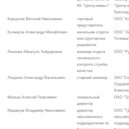
КБ "Центр-инвест"
"Центр-и
Краснод
Коршунов Виталий Николаевич
торговый
ООО "Кл
представитель
Кучмасов Александр Михайлович
начальник отдела
ООО "З
конструкторских
Точмашп
разработок
Леонова Айнагуль Хайдаровна
инженер отдела
ООО "Ру
технического
контроля службы
качества
Лещенко Александр Васильевич
старший инженер
ЗАО "Со
Оздоров
Комплек
Малыш Алексей Георгиевич
генеральный
ОАО "Ту
директор
Маракуев Владимир Николаевич
директор
ООО "ТД
обособленного
обособл
подразделения по
подразд