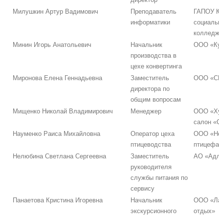
Милушкин Артур Вадимович
Преподаватель
ГАПОУ К
информатики
социаль
коллед
Минин Игорь Анатольевич
Начальник
ООО «Ку
производства в
цехе конвертинга
Миронова Елена Геннадьевна
Заместитель
ООО «С
директора по
общим вопросам
Мищенко Николай Владимирович
Менеджер
ООО «Х
салон «
Науменко Раиса Михайловна
Оператор цеха
ООО «Н
птицеводства
птицефа
Нелюбина Светлана Сергеевна
Заместитель
АО «Адл
руководителя
службы питания по
сервису
Панаетова Кристина Игоревна
Начальник
ООО «Ла
экскурсионного
отдых»