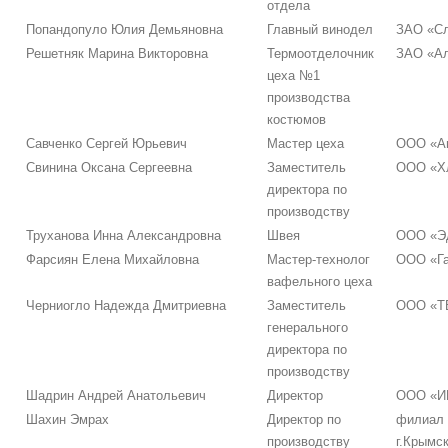
отдела
Попандопуло Юлия Демьяновна
Главный винодел
ЗАО «С
Решетняк Марина Викторовна
Термоотделочник
ЗАО «Ал
цеха №1
производства
костюмов
Савченко Сергей Юрьевич
Мастер цеха
ООО «А
Свинина Оксана Сергеевна
Заместитель
ООО «Хл
директора по
производству
Труханова Инна Александровна
Швея
ООО «Э
Фарсиян Елена Михайловна
Мастер-технолог
ООО «Г
вафельного цеха
Черниогло Надежда Дмитриевна
Заместитель
ООО «Т
генерального
директора по
производству
Шадрин Андрей Анатольевич
Директор
ООО «И
Шахин Эмрах
Директор по
филиал
производству
г.Крымс