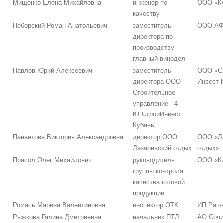
Мищенко Елена Михайловна
инженер по
ООО «Ку
качеству
Неборский Роман Анатольевич
заместитель
ООО АФ
директора по
производству-
главный винодел
Павлов Юрий Алексеевич
заместитель
ООО «СУ
директора ООО
Инвест 
Строительное
управление - 4
ЮгСтройИнвест
Кубань
Панаетова Виктория Александровна
директор ООО
ООО «Ла
Лазаревский отдых
отдых»
Прасол Олег Михайлович
руководитель
ООО «К
группы контроля
качества готовой
продукции
Ромась Марина Валентиновна
инспектор ОТК
ИП Рашк
Рыжкова Галина Дмитриевна
начальник ПТЛ
АО Сочи