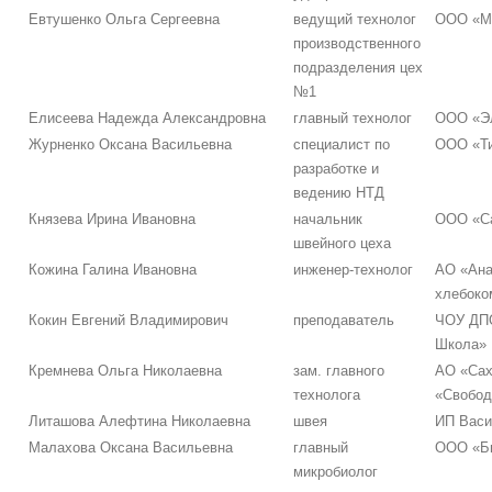
Евтушенко Ольга Сергеевна
ведущий технолог
ООО «М
производственного
подразделения цех
№1
Елисеева Надежда Александровна
главный технолог
ООО «Э
Журненко Оксана Васильевна
специалист по
ООО «Ти
разработке и
ведению НТД
Князева Ирина Ивановна
начальник
ООО «С
швейного цеха
Кожина Галина Ивановна
инженер-технолог
АО «Ана
хлебоко
Кокин Евгений Владимирович
преподаватель
ЧОУ ДП
Школа»
Кремнева Ольга Николаевна
зам. главного
АО «Сах
технолога
«Свобод
Литашова Алефтина Николаевна
швея
ИП Васи
Малахова Оксана Васильевна
главный
ООО «Би
микробиолог