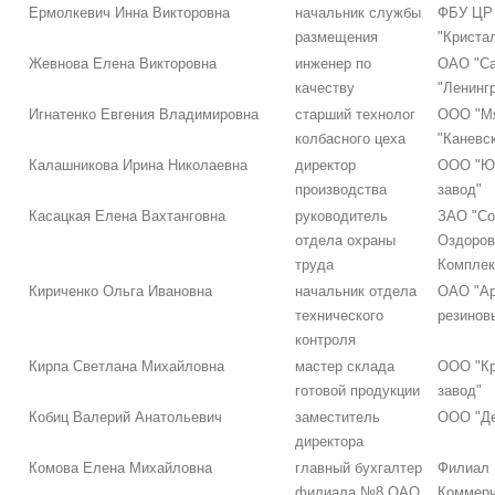
Ермолкевич Инна Викторовна
начальник службы
ФБУ ЦР
размещения
"Криста
Жевнова Елена Викторовна
инженер по
ОАО "Са
качеству
"Ленинг
Игнатенко Евгения Владимировна
старший технолог
ООО "Мя
колбасного цеха
"Каневс
Калашникова Ирина Николаевна
директор
ООО "Ю
производства
завод"
Касацкая Елена Вахтанговна
руководитель
ЗАО "Со
отдела охраны
Оздоров
труда
Комплек
Кириченко Ольга Ивановна
начальник отдела
ОАО "Ар
технического
резинов
контроля
Кирпа Светлана Михайловна
мастер склада
ООО "Кр
готовой продукции
завод"
Кобиц Валерий Анатольевич
заместитель
ООО "Де
директора
Комова Елена Михайловна
главный бухгалтер
Филиал
филиала №8 ОАО
Коммерч