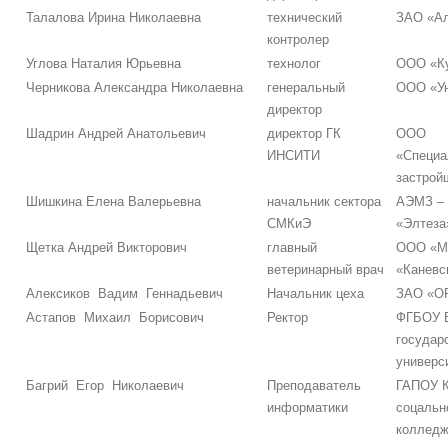
Талалова Ирина Николаевна
технический
ЗАО «Ал
контролер
Углова Наталия Юрьевна
технолог
ООО «К
Черникова Александра Николаевна
генеральный
ООО «Ун
директор
Шадрин Андрей Анатольевич
директор ГК
ООО
ИНСИТИ
«Специа
застро
Шишкина Елена Валерьевна
начальник сектора
АЭМЗ –
СМКиЭ
«Элтеза
Щетка Андрей Викторович
главный
ООО «Мя
ветеринарный врач
«Каневс
Алексиков Вадим Геннадьевич
Начальник цеха
ЗАО «О
Астапов Михаил Борисович
Ректор
ФГБОУ В
государ
универс
Багрий Егор Николаевич
Преподаватель
ГАПОУ К
информатики
соцальн
коллед