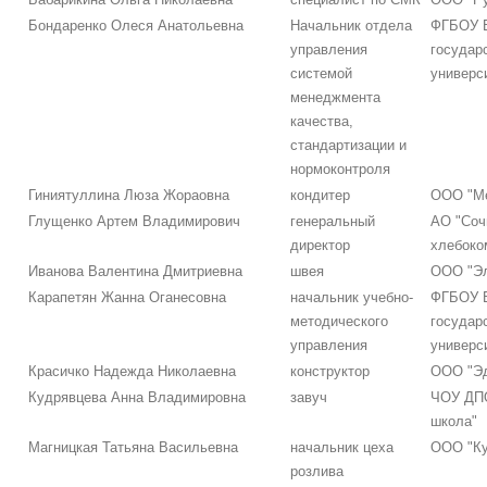
Бондаренко Олеся Анатольевна
Начальник отдела
ФГБОУ В
управления
государ
системой
универс
менеджмента
качества,
стандартизации и
нормоконтроля
Гиниятуллина Люза Жораовна
кондитер
ООО "Ме
Глущенко Артем Владимирович
генеральный
АО "Соч
директор
хлебоко
Иванова Валентина Дмитриевна
швея
ООО "Эл
Карапетян Жанна Оганесовна
начальник учебно-
ФГБОУ В
методического
государ
управления
универс
Красичко Надежда Николаевна
конструктор
ООО "Э
Кудрявцева Анна Владимировна
завуч
ЧОУ ДП
школа"
Магницкая Татьяна Васильевна
начальник цеха
ООО "Ку
розлива