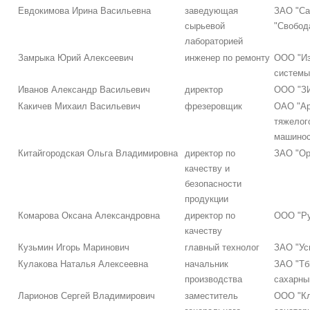
Евдокимова Ирина Васильевна
заведующая
ЗАО "Са
сырьевой
"Свобод
лабораторией
Замрыка Юрий Алексеевич
инженер по ремонту
ООО "И
системы
Иванов Александр Васильевич
директор
ООО "З
Какичев Михаил Васильевич
фрезеровщик
ОАО "Ар
тяжелог
машинос
Китайгородская Ольга Владимировна
директор по
ЗАО "Ор
качеству и
безопасности
продукции
Комарова Оксана Александровна
директор по
ООО "Ру
качеству
Кузьмин Игорь Маринович
главный технолог
ЗАО "Ус
Кулакова Наталья Алексеевна
начальник
ЗАО "Тб
производства
сахарны
Ларионов Сергей Владимирович
заместитель
ООО "Кл