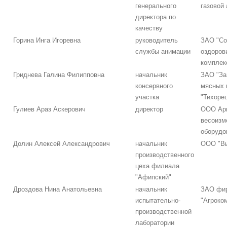
генерального
газовой
директора по
качеству
Горина Инга Игоревна
руководитель
ЗАО "Со
службы анимации
оздоров
комплек
Гриднева Галина Филипповна
начальник
ЗАО "За
консервного
мясных 
участка
"Тихоре
Гулиев Араз Аскерович
директор
ООО Арм
весоизм
оборудо
Долин Алексей Александрович
начальник
ООО "Вы
производственного
цеха филиала
"Афипский"
Дроздова Нина Анатольевна
начальник
ЗАО фи
испытательно-
"Агроко
производственной
лаборатории