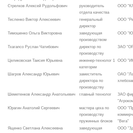
Стрелков Алексей Рудольфович
руководитель
ООО "К
отдела качества
Тесленко Виктор Алексеевич
генеральный
ООО "Ре
директор
Тимошенко Ольга Викторовна
заведующая
ООО "Юж
производством
Тхагапсо Руслан Чатибович
директор по
ЗАО "О
производству
Целиковская Таисия Юрьевна
инженер-технолог 1
ООО "И
категории
Шагров Александр Юрьевич
заместитель
ОАО "Ла
директора по
хлебоза
производству
Шеметенков Александр Анатольевич
главный технолог
ЗАО фи
"Агроко
Юрагин Анатолий Сергеевич
мастера цеха по
ООО "Пр
производству
коммерч
пружинных блоков
"Вега"
Ященко Светлана Алексеевна
заведующая
ООО "Зд