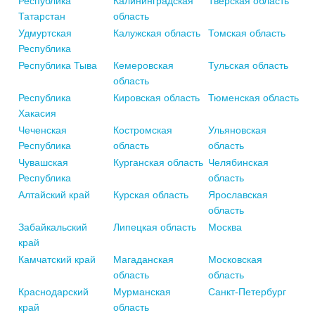
Республика
Калининградская
Тверская область
Татарстан
область
Удмуртская
Калужская область
Томская область
Республика
Республика Тыва
Кемеровская
Тульская область
область
Республика
Кировская область
Тюменская область
Хакасия
Чеченская
Костромская
Ульяновская
Республика
область
область
Чувашская
Курганская область
Челябинская
Республика
область
Алтайский край
Курская область
Ярославская
область
Забайкальский
Липецкая область
Москва
край
Камчатский край
Магаданская
Московская
область
область
Краснодарский
Мурманская
Санкт-Петербург
край
область