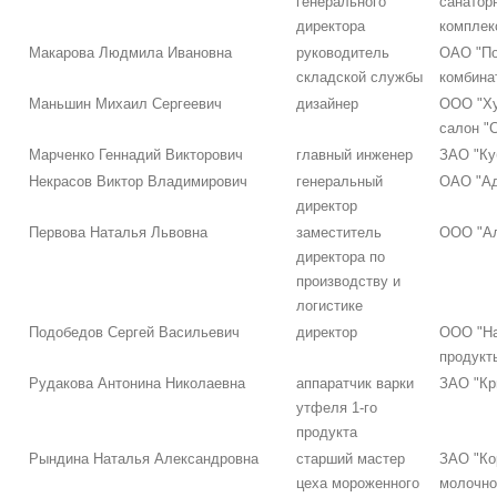
генерального
санатор
директора
комплек
Макарова Людмила Ивановна
руководитель
ОАО "По
складской службы
комбина
Маньшин Михаил Сергеевич
дизайнер
ООО "Х
салон "
Марченко Геннадий Викторович
главный инженер
ЗАО "Ку
Некрасов Виктор Владимирович
генеральный
ОАО "Ад
директор
Первова Наталья Львовна
заместитель
ООО "Ал
директора по
производству и
логистике
Подобедов Сергей Васильевич
директор
ООО "Н
продукт
Рудакова Антонина Николаевна
аппаратчик варки
ЗАО "Кр
утфеля 1-го
продукта
Рындина Наталья Александровна
старший мастер
ЗАО "Ко
цеха мороженного
молочно