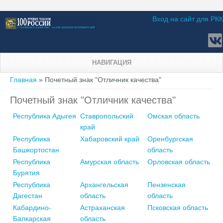
Вход на сайт для РКК
НАВИГАЦИЯ
Вы здесь
Главная
» Почетный знак "Отличник качества"
Почетный знак "Отличник качества"
Республика Адыгея
Ставропольский
Омская область
край
Республика
Хабаровский край
Оренбургская
Башкортостан
область
Республика
Амурская область
Орловская область
Бурятия
Республика
Архангельская
Пензенская
Дагестан
область
область
Кабардино-
Астраханская
Псковская область
Балкарская
область