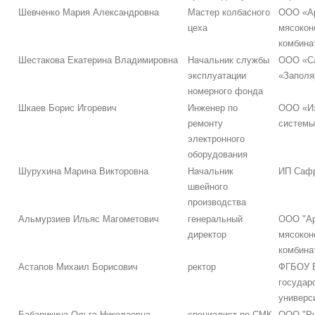
Шевченко Мария Александровна
Мастер колбасного
ООО «А
цеха
мясокон
комбина
Шестакова Екатерина Владимировна
Начальник службы
ООО «С
эксплуатации
«Заполя
номерного фонда
Шкаев Борис Игоревич
Инженер по
ООО «И
ремонту
системы
электронного
оборудования
Шурухина Марина Викторовна
Начальник
ИП Сафр
швейного
производства
Альмурзиев Ильяс Магометович
генеральный
ООО "А
директор
мясокон
комбина
Астапов Михаил Борисович
ректор
ФГБОУ В
государ
универс
Бабарикина Ольга Николаевна
специалист по СМК
ООО "Ру