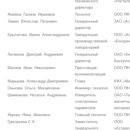
технического
«Ростел
директора
Жабина Галина Ивановна
Технолог
ООО ПФ 
Зимин Вячеслав Петрович
Генеральный
ЗАО «Ас
директор
Крылатова Ирина Александровна
Заведующая
ООО «Хл
производственной
«Болдин
лабораторией
Литвинов Дмитрий Андреевич
Генеральный
ОАО «Кн
директор
Баскунч
Малеев Иван Николаевич
Прессовщик-
ООО ПКФ
вулканизаторщик
Марышев Александр Дмитриевич
Глава
КФХ «Ма
Онькова Ольга Михайловна
Инженер- технолог
ООО ПКФ
Шименкова Наталья Андреевна
Измеритель
ОАО «Те
электронных
магнитн
параметров
материа
Яцкова Нина Ивановна
Главный технолог
ООО ПКФ
Григорьева С А
Заместитель
ООО
генерального
«Астрах