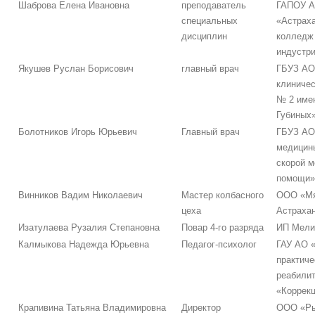
Шаброва Елена Ивановна
преподаватель
ГАПОУ 
специальных
«Астрах
дисциплин
колледж
индустр
Якушев Руслан Борисович
главный врач
ГБУЗ АО
клиничес
№ 2 име
Губиных
Болотников Игорь Юрьевич
Главный врач
ГБУЗ АО
медицин
скорой 
помощи»
Винников Вадим Николаевич
Мастер колбасного
ООО «Мя
цеха
Астраха
Изатулаева Рузалия Степановна
Повар 4-го разряда
ИП Мели
Калмыкова Надежда Юрьевна
Педагог-психолог
ГАУ АО 
практиче
реабилит
«Коррекц
Крапивина Татьяна Владимировна
Директор
ООО «Ры