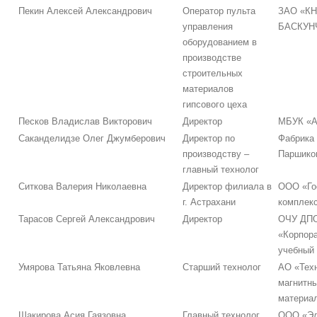
Пекин Алексей Александрович
Оператор пульта
ЗАО «К
управления
БАСКУН
оборудованием в
производстве
строительных
материалов
гипсового цеха
Песков Владислав Викторович
Директор
МБУК «А
Саканделидзе Олег Джумберович
Директор по
Фабрика
производству –
Паршиков
главный технолог
Ситкова Валерия Николаевна
Директор филиала в
ООО «Го
г. Астрахани
комплек
Тарасов Сергей Александрович
Директор
ОЧУ ДП
«Корпор
учебный 
Умярова Татьяна Яковлевна
Старший технолог
АО «Тех
магнитн
материа
Шакирова Асия Гаязовна
Главный технолог
ООО «Эл