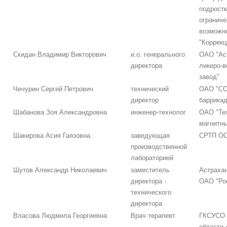
подростк
огранич
возможн
"Коррекц
Скидан Владимир Викторович
и.о. генерального
ОАО "Ас
директора
ликеро-
завод"
Чечурин Сергей Петрович
технический
ОАО "СС
директор
баррика
Шабанова Зоя Александровна
инженер-технолог
ОАО "Те
магнитн
Шакирова Асия Гаязовна
заведующая
СРТП ОО
производственной
лабораторией
Шутов Александр Николаевич
заместитель
Астраха
директора -
ОАО "Ро
технического
директора
Власова Людмила Георгиевна
Врач терапевт
ГКСУСО 
области 