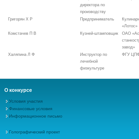
директора по
производству
Григорян Х Р
Предприниматель
Кулинар
«Лотос»
Комстачев П В
Кузней-штамповщик
ОАО «Ас
станкос
завод»
Халяпина Л Ф
Инструктор по
ФГУ ЦПФ
лечебной
физкультуре
О конкурсе
Условия участия
Финансовые условия
Информационное письмо
Голографический проект