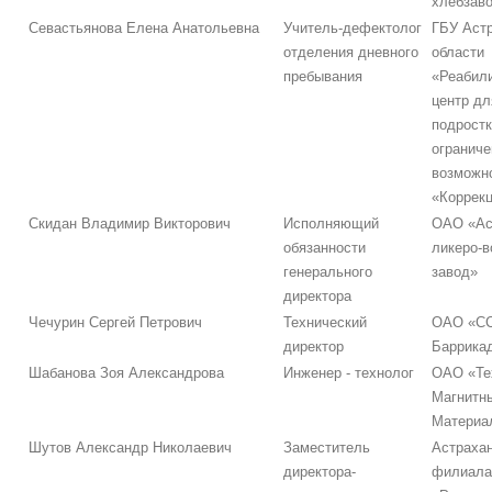
хлебзав
Севастьянова Елена Анатольевна
Учитель-дефектолог
ГБУ Аст
отделения дневного
области
пребывания
«Реабил
центр дл
подростк
огранич
возможн
«Коррекц
Скидан Владимир Викторович
Исполняющий
ОАО «Ас
обязанности
ликеро-
генерального
завод»
директора
Чечурин Сергей Петрович
Технический
ОАО «СС
директор
Баррика
Шабанова Зоя Александрова
Инженер - технолог
ОАО «Те
Магнитн
Материа
Шутов Александр Николаевич
Заместитель
Астрахан
директора-
филиал