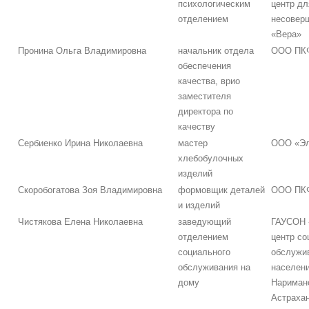
психологическим
центр дл
отделением
несовер
«Вера»
Пронина Ольга Владимировна
начальник отдела
ООО ПКФ
обеспечения
качества, врио
заместителя
директора по
качеству
Сербиенко Ирина Николаевна
мастер
ООО «Эл
хлебобулочных
изделий
Скоробогатова Зоя Владимировна
формовщик деталей
ООО ПКФ
и изделий
Чистякова Елена Николаевна
заведующий
ГАУСОН 
отделением
центр со
социального
обслужи
обслуживания на
населени
дому
Наримано
Астрахан