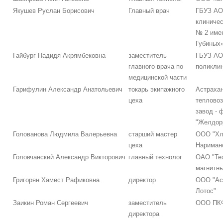
Якушев Руслан Борисович
Главный врач
ГБУЗ АО
клиничес
№ 2 име
Губиных
Гайбург Надидя Акрямбековна
заместитель
ГБУЗ АО
главного врача по
поликли
медицинской части
Гарифулин Александр Анатольевич
токарь экипажного
Астраха
цеха
теплово
завод -
"Желдор
Голованова Людмила Валерьевна
старший мастер
ООО "Хл
цеха
Нариман
Головчанский Александр Викторович
главный технолог
ОАО "Те
магнитн
Григорян Хамест Рафиковна
директор
ООО "Ас
Лотос"
Заикин Роман Сергеевич
заместитель
ООО ПКФ
директора