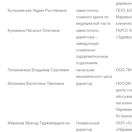
деревня
Кулешевская Надия Растямовна
заместитель
ГБУЗ АО
главного врача по
Мариинс
медицинской части
клиничес
Куманина Наталья Олеговна
заместитель
ГАУСО 
директора –
«Здраву
заведующая
социально-
оздоровительным
отделением
Литвиненков Владимир Сергеевич
начальник
ООО ПКФ
механического цеха
Матвеева Валентина Павловна
директор
ГАУСОН 
центр со
обслужи
населени
Наримано
Астрахан
Миришов Ирахид Гадживердиоглы
Генеральный
ООО «Хл
директор
«Нарима