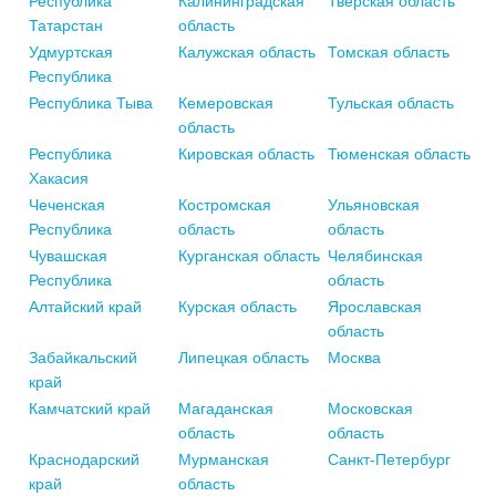
Республика
Калининградская
Тверская область
Татарстан
область
Удмуртская
Калужская область
Томская область
Республика
Республика Тыва
Кемеровская
Тульская область
область
Республика
Кировская область
Тюменская область
Хакасия
Чеченская
Костромская
Ульяновская
Республика
область
область
Чувашская
Курганская область
Челябинская
Республика
область
Алтайский край
Курская область
Ярославская
область
Забайкальский
Липецкая область
Москва
край
Камчатский край
Магаданская
Московская
область
область
Краснодарский
Мурманская
Санкт-Петербург
край
область