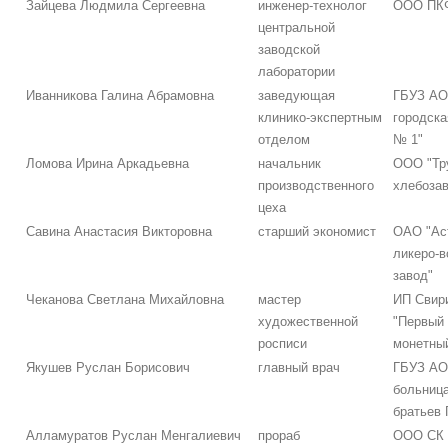
Зайцева Людмила Сергеевна
инженер-технолог
ООО ПКФ
центральной
заводской
лаборатории
Иванникова Галина Абрамовна
заведующая
ГБУЗ АО
клинико-экспертным
городска
отделом
№ 1"
Ломова Ирина Аркадьевна
начальник
ООО "Тр
производственного
хлебоза
цеха
Савина Анастасия Викторовна
старший экономист
ОАО "Ас
ликеро-
завод"
Чеканова Светлана Михайловна
мастер
ИП Свири
художественной
"Первый
росписи
монетный
Якушев Руслан Борисович
главный врач
ГБУЗ АО
больниц
братьев 
Алламуратов Руслан Менгалиевич
прораб
ООО СК 