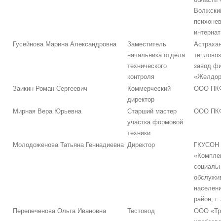
Волжски
психоне
интернат
Гусейнова Марина Александровна
Заместитель
Астраха
начальника отдела
теплово
технического
завод ф
контроля
«Желдо
Заикин Роман Сергеевич
Коммерческий
ООО ПКФ
директор
Мирная Вера Юрьевна
Старший мастер
ООО ПКФ
участка формовой
техники
Молодоженова Татьяна Геннадиевна
Директор
ГКУСОН
«Компле
социаль
обслужи
населени
район, г
Перепеченова Ольга Ивановна
Тестовод
ООО «Тр