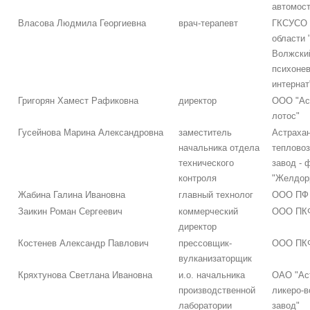
автомост
Власова Людмила Георгиевна
врач-терапевт
ГКСУСО 
области 
Волжски
психоне
интернат
Григорян Хамест Рафиковна
директор
ООО "Ас
лотос"
Гусейнова Марина Александровна
заместитель
Астраха
начальника отдела
теплово
технического
завод -
контроля
"Желдор
Жабина Галина Ивановна
главный технолог
ООО ПФ 
Заикин Роман Сергеевич
коммерческий
ООО ПКФ
директор
Костенев Александр Павлович
прессовщик-
ООО ПКФ
вулканизаторщик
Кряхтунова Светлана Ивановна
и.о. начальника
ОАО "Ас
производственной
ликеро-
лаборатории
завод"