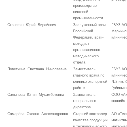
производстве
пищевой
промышленности
Оганесян Юрий Вирабович
Заслуженный врач
ГБУЗ АО
Российской
Мариинс
Федерации, врач-
клиничес
методист
организационно-
методического
отдела
Поветкина Светлана Николаевна
Заместитель
ГБУЗ АО
главного врача по
клиничес
клинико-экспертной
№2 им. 
работе
Губиных
Салычева Юлия Мухамбетовна
Заместитель
ООО «Ак
генерального
знаний»
директора
Самарёва Оксана Александровна
Старший контролер
АО «Тех
качества продукции
магнитн
и технологического
материа