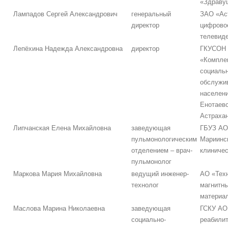
«Здраву
Лампадов Сергей Александрович
генеральный
ЗАО «Ас
директор
цифрово
телевиде
Лепёхина Надежда Александровна
директор
ГКУСОН
«Компле
социаль
обслужи
населени
Енотаевс
Астрахан
Липчанская Елена Михайловна
заведующая
ГБУЗ АО
пульмонологическим
Мариинс
отделением – врач-
клиничес
пульмонолог
Маркова Мария Михайловна
ведущий инженер-
АО «Тех
технолог
магнитн
материа
Маслова Марина Николаевна
заведующая
ГСКУ АО
социально-
реабили