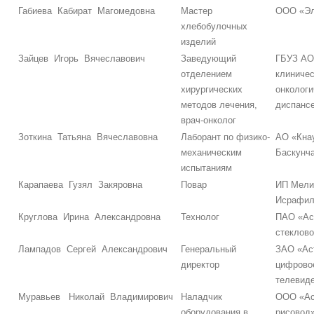
Габиева Кабират Магомедовна
Мастер
ООО «Эл
хлебобулочных
изделий
Зайцев Игорь Вячеславович
Заведующий
ГБУЗ АО
отделением
клиниче
хирургических
онкологи
методов лечения,
диспанс
врач-онколог
Зоткина Татьяна Вячеславовна
Лаборант по физико-
АО «Кна
механическим
Баскунч
испытаниям
Карапаева Гузял Закяровна
Повар
ИП Мели
Исрафил
Круглова Ирина Александровна
Технолог
ПАО «Ас
стеклов
Лампадов Сергей Александрович
Генеральный
ЗАО «Ас
директор
цифрово
телевид
Муравьев Николай Владимирович
Наладчик
ООО «Ас
оборудования в
рисовод