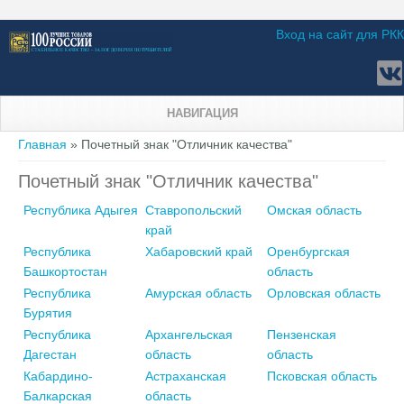
Вход на сайт для РКК
НАВИГАЦИЯ
Вы здесь
Главная
» Почетный знак "Отличник качества"
Почетный знак "Отличник качества"
Республика Адыгея
Ставропольский
Омская область
край
Республика
Хабаровский край
Оренбургская
Башкортостан
область
Республика
Амурская область
Орловская область
Бурятия
Республика
Архангельская
Пензенская
Дагестан
область
область
Кабардино-
Астраханская
Псковская область
Балкарская
область