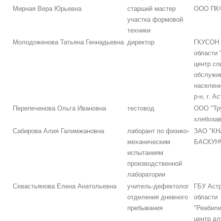
Мирная Вера Юрьевна
старший мастер
ООО ПКФ
участка формовой
техники
Молодоженова Татьяна Геннадьевна
директор
ГКУСОН 
области
центр со
обслужи
населени
р-н, г. А
Перепеченова Ольга Ивановна
тестовод
ООО "Тр
хлебоза
Сабирова Алия Галимжановна
лаборант по физико-
ЗАО "КН
механическим
БАСКУН
испытаниям
производственной
лаборатории
Севастьянова Елена Анатольевна
учитель-дефектолог
ГБУ Аст
отделения дневного
области
пребывания
"Реабил
центр дл