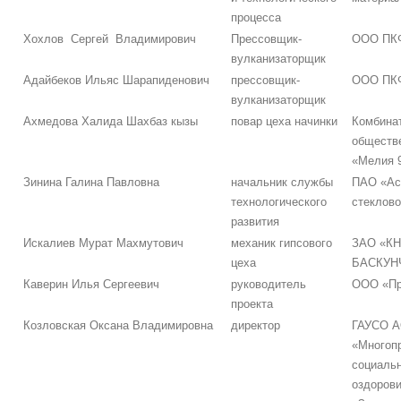
процесса
Хохлов Сергей Владимирович
Прессовщик-
ООО ПКФ
вулканизаторщик
Адайбеков Ильяс Шарапиденович
прессовщик-
ООО ПКФ
вулканизаторщик
Ахмедова Халида Шахбаз кызы
повар цеха начинки
Комбина
обществе
«Мелия 
Зинина Галина Павловна
начальник службы
ПАО «Ас
технологического
стеклов
развития
Искалиев Мурат Махмутович
механик гипсового
ЗАО «К
цеха
БАСКУН
Каверин Илья Сергеевич
руководитель
ООО «Пр
проекта
Козловская Оксана Владимировна
директор
ГАУСО 
«Многоп
социальн
оздоров