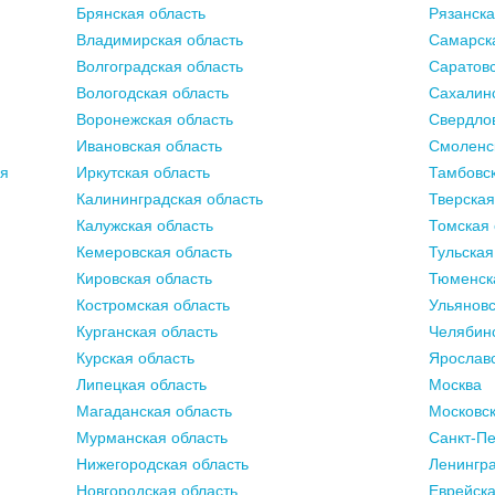
Брянская область
Рязанска
Владимирская область
Самарск
Волгоградская область
Саратовс
Вологодская область
Сахалинс
Воронежская область
Свердлов
Ивановская область
Смоленс
ия
Иркутская область
Тамбовск
Калининградская область
Тверская
Калужская область
Томская 
Кемеровская область
Тульская
Кировская область
Тюменск
Костромская область
Ульяновс
Курганская область
Челябинс
Курская область
Ярославс
Липецкая область
Москва
Магаданская область
Московск
Мурманская область
Санкт-Пе
Нижегородская область
Ленингра
Новгородская область
Еврейска