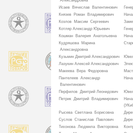
Александровна
Исаев Вячеслав Валентинович
Гене
Князев Роман Владимирович
Нача
Козлов Максим Сергеевич
Заме
Котляр Александр Юрьевич
Гене
Кошман Валерия Анатольевна
Нача
Кудряшова Марина
Стар
Александровна
Кузьмин Дмитрий Александрович
Ювел
Лазукин Алексей Александрович
Элек
Макеева Вера Федоровна
Маст
Пантелеев Александр
Нача
Валентинович
Перфилов Дмитрий Леонидович
Ювел
Петрик Дмитрий Владимирович
Нача
(УКи
Рысева Светлана Борисовна
Дире
Суслов Станислав Павлович
Дире
Тихонова Людмила Викторовна
Конт