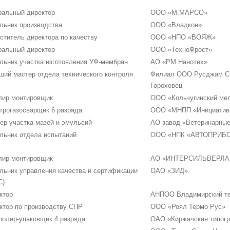
ральный директор
ООО «М.МАРСО»
льник производства
ООО «Владкон»
ститель директора по качеству
ООО «НПО «ВОЯЖ»
ральный директор
ООО «ТехноФрост»
льник участка изготовления УФ-мембран
АО «РМ Нанотех»
ший мастер отдела технического контроля
Филиал ООО Русджам Сте
Гороховец
ир монтировщик
ООО «Кольчугинский ме
трогазосварщик 6 разряда
ООО «МНПП «Инициатив
ер участка мазей и эмульсий
АО завод «Ветеринарные
льник отдела испытаний
ООО «НПК «АВТОПРИБ
ир монтировщик
АО «ИНТЕРСИЛЬВЕРЛА
льник управления качества и сертификации
ОАО «ЗИД»
С)
ктор
АНПОО Владимирский тех
ктор по производству СПР
ООО «Роял Термо Рус»
ролер-упаковщик 4 разряда
ОАО «Киржачская типог