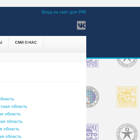
Вход на сайт для РКК
Ы
СМИ О НАС
бласть
ская область
я область
ая область
я область
ая область