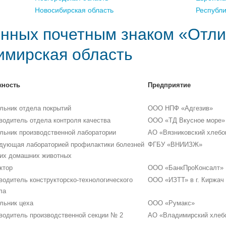
Новосибирская область
Республ
нных почетным знаком «Отли
имирская область
жность
Предприятие
льник отдела покрытий
ООО НПФ «Адгезив»
водитель отдела контроля качества
ООО «ТД Вкусное море»
льник производственной лаборатории
АО «Вязниковский хлебо
дующая лабораторией профилактики болезней
ФГБУ «ВНИИЗЖ»
их домашних животных
ктор
ООО «БанкПроКонсалт»
водитель конструкторско-технологического
ООО «ИЗТТ» в г. Киржач
ла
льник цеха
ООО «Румакс»
водитель производственной секции № 2
АО «Владимирский хлеб