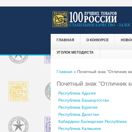
ГЛАВНАЯ
О КОНКУРСЕ
НОВО
УГОЛОК МЕТОДИСТА
Вы здесь
Главная
» Почетный знак "Отличник ка
Почетный знак "Отличник к
Республика Адыгея
Республика Башкортостан
Республика Бурятия
Республика Дагестан
Кабардино-Балкарская Республика
Республика Калмыкия