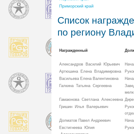
Приморский край
Список награжде
по региону Влад
Награжденный
Дол
Александров Василий Юрьевич
Нача
Артюшина Елена Владимировна
Руко
Васильева Елена Валентиновна
Нача
Галкина Татьяна Сергеевна
Заве
мелк
Гамаюнова Светлана Алексеевна
Дире
Гришин Илья Валерьевич
Руко
отде
Долматов Павел Андреевич
Нача
Евстигнеева Юлия
Руко