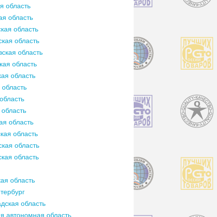
я область
ая область
кая область
кая область
ская область
кая область
ая область
 область
область
 область
ая область
кая область
кая область
кая область
ая область
тербург
дская область
я автономная область