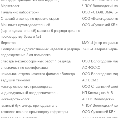
Маркетолог
ЧПОУ Вологодский ко
Начальник лаборатории
ООО «СТАЛЬЭМАЛЬ
Старший инженер по приемке сырья
ООО «Вологодское м
Машинист бумагоделательной
ООО «Сухонский КБК
(картоноделательной) машины 6 разряда цеха по
производству бумаги №1
Директор
МАУ «Центр социальн
Полировщик художественных изделий 4 разряда
ЗАО «Северная чернь
подразделения 2-ая полировка
слесарь механосборочных работ 4 разряда
ООО Вологодские ма
специалист по сертификации
АО ФЭСКО
начальник отдела качества филиал г.Вологда
ООО Вологодское мо
ведущий технолог
АО ВОМЗ
мастер основного производства
ООО Славянский хле
индивидуальный предприниматель
ИП Кислицына М.В.
инженер-технолог
АО ПК Вологодский
главный бухгалтер, преподаватель
ЧПОУ Вологодский ко
технолог цеха по производсту гофротары
ООО Сухонский КБК