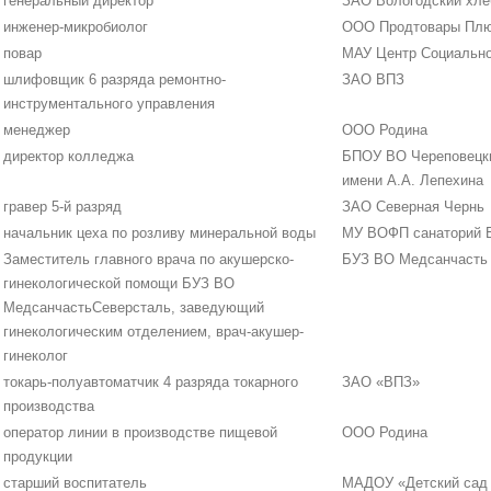
генеральный директор
ЗАО Вологодский хле
инженер-микробиолог
ООО Продтовары Пл
повар
МАУ Центр Социально
шлифовщик 6 разряда ремонтно-
ЗАО ВПЗ
инструментального управления
менеджер
ООО Родина
директор колледжа
БПОУ ВО Череповецк
имени А.А. Лепехина
гравер 5-й разряд
ЗАО Северная Чернь
начальник цеха по розливу минеральной воды
МУ ВОФП санаторий 
Заместитель главного врача по акушерско-
БУЗ ВО Медсанчасть
гинекологической помощи БУЗ ВО
МедсанчастьСеверсталь, заведующий
гинекологическим отделением, врач-акушер-
гинеколог
токарь-полуавтоматчик 4 разряда токарного
ЗАО «ВПЗ»
производства
оператор линии в производстве пищевой
ООО Родина
продукции
старший воспитатель
МАДОУ «Детский сад