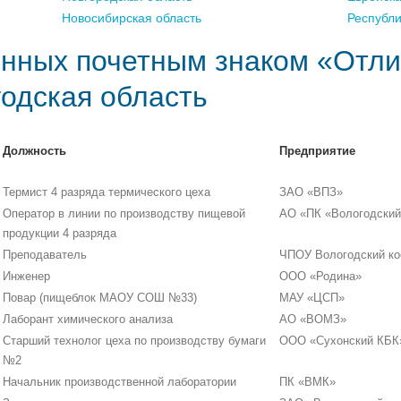
Новосибирская область
Республ
нных почетным знаком «Отли
годская область
Должность
Предприятие
Термист 4 разряда термического цеха
ЗАО «ВПЗ»
Оператор в линии по производству пищевой
АО «ПК «Вологодский
продукции 4 разряда
Преподаватель
ЧПОУ Вологодский ко
Инженер
ООО «Родина»
Повар (пищеблок МАОУ СОШ №33)
МАУ «ЦСП»
Лаборант химического анализа
АО «ВОМЗ»
Старший технолог цеха по производству бумаги
ООО «Сухонский КБК
№2
Начальник производственной лаборатории
ПК «ВМК»