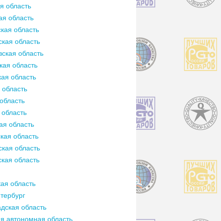
я область
ая область
кая область
кая область
ская область
кая область
ая область
 область
область
 область
ая область
кая область
кая область
кая область
ая область
тербург
дская область
я автономная область