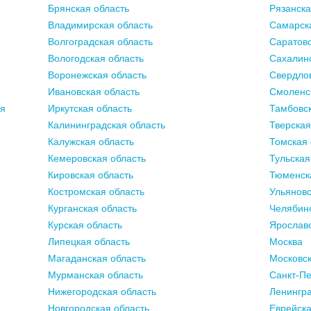
Брянская область
Рязанска
Владимирская область
Самарск
Волгоградская область
Саратовс
Вологодская область
Сахалинс
Воронежская область
Свердлов
Ивановская область
Смоленс
ия
Иркутская область
Тамбовск
Калининградская область
Тверская
Калужская область
Томская 
Кемеровская область
Тульская
Кировская область
Тюменск
Костромская область
Ульяновс
Курганская область
Челябинс
Курская область
Ярославс
Липецкая область
Москва
Магаданская область
Московск
Мурманская область
Санкт-Пе
Нижегородская область
Ленингра
Новгородская область
Еврейска