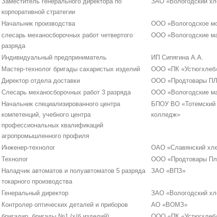
Заместитель генерального директора по
ЗАО «Вологодский хл
корпоративной стратегии
Начальник производства
ООО «Вологодское м
слесарь механосборочных работ четвертого
ООО «Вологодские м
разряда
Индивидуальный предприниматель
ИП Сипягина А.А.
Мастер-технолог бригады сахаристых изделий
ООО «ПК «Устюгхлеб
Директор отдела доставки
ООО «Продтовары П
Слесарь механосборочных работ 3 разряда
ООО «Вологодские м
Начальник специализированного центра
БПОУ ВО «Тотемский 
компетенций, учебного центра
колледж»
профессиональных квалификаций
агропромышленного профиля
Инженер-технолог
ОАО «Славянский хл
Технолог
ООО «Продтовары П
Наладчик автоматов и полуавтоматов 5 разряда
ЗАО «ВПЗ»
токарного производства
Генеральный директор
ЗАО «Вологодский хл
Контролер оптических деталей и приборов
АО «ВОМЗ»
бригадир, бригады №1 (х/б изделий)
ООО «ПК «Устюгхлеб