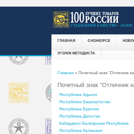
ГЛАВНАЯ
О КОНКУРСЕ
НОВО
УГОЛОК МЕТОДИСТА
Вы здесь
Главная
» Почетный знак "Отличник ка
Почетный знак "Отличник к
Республика Адыгея
Республика Башкортостан
Республика Бурятия
Республика Дагестан
Кабардино-Балкарская Республика
Республика Калмыкия