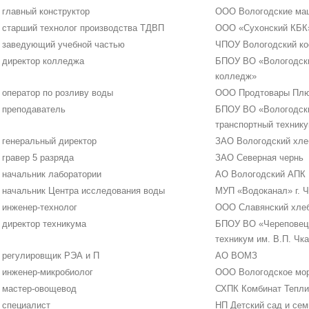
главный конструктор
ООО Вологодские ма
старший технолог производства ТДВП
ООО «Сухонский КБК
заведующий учебной частью
ЧПОУ Вологодский ко
директор колледжа
БПОУ ВО «Вологодски
колледж»
оператор по розливу воды
ООО Продтовары Пл
преподаватель
БПОУ ВО «Вологодски
транспортный техник
генеральный директор
ЗАО Вологодский хле
гравер 5 разряда
ЗАО Северная чернь
начальник лаборатории
АО Вологодский АПК
начальник Центра исследования воды
МУП «Водоканал» г. 
инженер-технолог
ООО Славянский хле
директор техникума
БПОУ ВО «Череповец
техникум им. В.П. Чк
регулировщик РЭА и П
АО ВОМЗ
инженер-микробиолог
ООО Вологодское мо
мастер-овощевод
СХПК Комбинат Тепл
специалист
НП Детский сад и сем