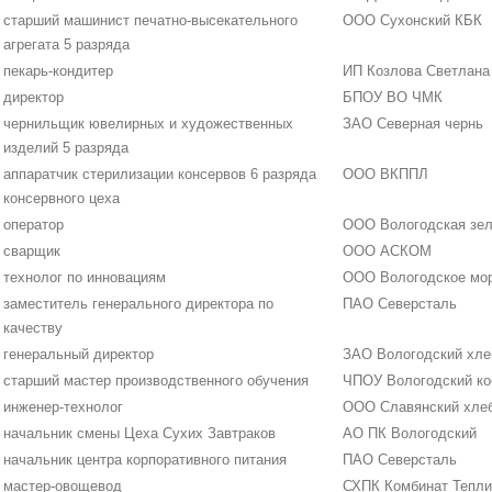
старший машинист печатно-высекательного
ООО Сухонский КБК
агрегата 5 разряда
пекарь-кондитер
ИП Козлова Светлана
директор
БПОУ ВО ЧМК
чернильщик ювелирных и художественных
ЗАО Северная чернь
изделий 5 разряда
аппаратчик стерилизации консервов 6 разряда
ООО ВКППЛ
консервного цеха
оператор
ООО Вологодская зе
сварщик
ООО АСКОМ
технолог по инновациям
ООО Вологодское мо
заместитель генерального директора по
ПАО Северсталь
качеству
генеральный директор
ЗАО Вологодский хле
старший мастер производственного обучения
ЧПОУ Вологодский ко
инженер-технолог
ООО Славянский хле
начальник смены Цеха Сухих Завтраков
АО ПК Вологодский
начальник центра корпоративного питания
ПАО Северсталь
мастер-овощевод
СХПК Комбинат Тепл