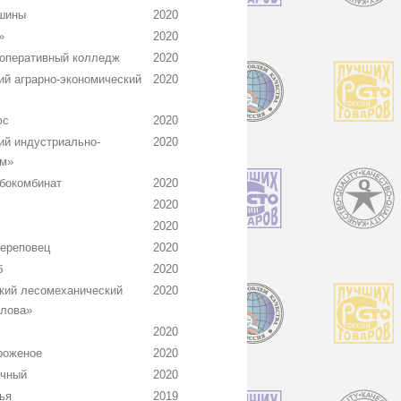
шины
2020
»
2020
оперативный колледж
2020
й аграрно-экономический
2020
юс
2020
й индустриально-
2020
ум»
бокомбинат
2020
2020
2020
Череповец
2020
б
2020
кий лесомеханический
2020
алова»
2020
роженое
2020
ичный
2020
ья
2019