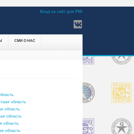
Вход на сайт для РКК
Ы
СМИ О НАС
бласть
ская область
я область
ая область
я область
ая область