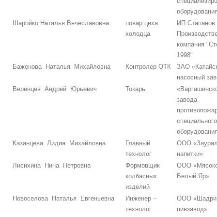
специализиро
оборудовани
Шаройко Наталья Вячеславовна
повар цеха
ИП Стапанов 
холодца
Производств
компания "Ст
1998"
Баженова Наталья Михайловна
Контролер ОТК
ЗАО «Катайс
насосный за
Веренцев Андрей Юрьевич
Токарь
«Варгашинск
завода
противопожар
специального
оборудовани
Казанцева Лидия Михайловна
Главный
ООО «Заурал
технолог
напитки»
Лисихина Нина Петровна
Формовщик
ООО «Мясок
колбасных
Белый Яр»
изделий
Новоселова Наталья Евгеньевна
Инженер –
ООО «Шадри
технолог
пивзавод»