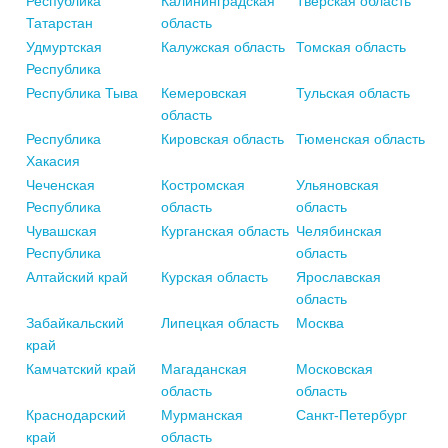
Республика
Калининградская
Тверская область
Татарстан
область
Удмуртская
Калужская область
Томская область
Республика
Республика Тыва
Кемеровская
Тульская область
область
Республика
Кировская область
Тюменская область
Хакасия
Чеченская
Костромская
Ульяновская
Республика
область
область
Чувашская
Курганская область
Челябинская
Республика
область
Алтайский край
Курская область
Ярославская
область
Забайкальский
Липецкая область
Москва
край
Камчатский край
Магаданская
Московская
область
область
Краснодарский
Мурманская
Санкт-Петербург
край
область