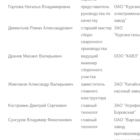
Горлова Наталья Владимировна
представитель
ОАО "Курган
руководства по
электромеха
качеству
завод"
Дементьев Роман Александрович
старший мастер
ЗАО
сборо-
"Кургансталь
сварочного
производства
Драчев Михаил Валерьевич
ведущий
ООО "КАВЗ"
инженер
сборочного
участка
Жевлаков Александр Валерьевич
заместитель
ЗАО "Катайс
главного
насоный заво
конструктора
Костромин Дмитрий Сергеевич
главный
ЗАО "Агрофи
технолог
Боровская"
Сунгуров Владимир Финогенович
главный
ОАО "Варгаш
технолог
завод
противопожар