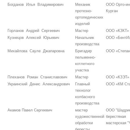
Богданов Илья Владимирович
Механик
ООО Орто-ин
протезно-
Курган
ортопедических
изделий
Горланов Андрей Сергеевич
Мастер
ООО «КЗКТ»
Кузнецов Алексей Юрьевич
Начальник
ООО «БентИ
производства
Михайлова Сауле Джапаровна
Бригадир
ООО «Степан
пельменно-
котлетного
участка
Плеханов Роман Станиславович
Мастер
ООО «КЗЭТ»
Украинский Денис Александрович
Главный
ООО «КМ Ста
технолог
колбасного
производства
Акамов Павел Сергеевич
мастер
ООО "Шадри
художественной
берестяная
обработки
мастерская "
бересты