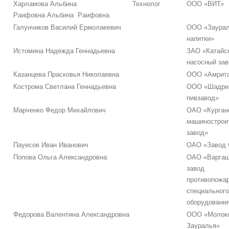
Харламова Альбина
Технолог
ООО «ВИТ»
Раифовна Альбина Раифовна
Галунчиков Василий Ермолаеевич
ООО «Заурал
напитки»
Истомина Надежда Геннадьевна
ЗАО «Катайс
насосный за
Казанцева Прасковья Николаевна
ООО «Амрит
Кострома Светлана Геннадьевна
ООО «Шадри
пивзавод»
Марченко Федор Михайлович
ОАО «Курган
машинострои
завод»
Пауесов Иван Иванович
ОАО «Завод 
Попова Ольга Александровна
ОАО «Варгаш
завод
противопожар
специального
оборудовани
Федорова Валентина Александровна
ООО «Молок
Зауралья»