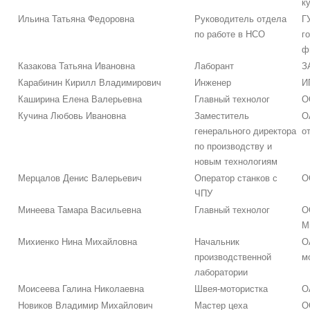
к
Ильина Татьяна Федоровна
Руководитель отдела
Г
по работе в НСО
г
ф
Казакова Татьяна Ивановна
Лаборант
З
Карабинин Кирилл Владимирович
Инженер
И
Каширина Елена Валерьевна
Главный технолог
О
Кучина Любовь Ивановна
Заместитель
О
генерального директора
о
по производству и
новым технологиям
Мерцалов Денис Валерьевич
Оператор станков с
О
ЧПУ
Минеева Тамара Васильевна
Главный технолог
О
М
Михиенко Нина Михайловна
Начальник
О
производственной
м
лаборатории
Моисеева Галина Николаевна
Швея-мотористка
О
Новиков Владимир Михайлович
Мастер цеха
О