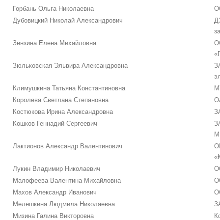
Горбань Ольга Николаевна
О
Дубовицкий Николай Александрович
Д
з
Зензина Елена Михайловна
О
«
Зюльковская Эльвира Александровна
З
э
Климушкина Татьяна Константиновна
М
Королева Светлана Степановна
О
Костюкова Ирина Александровна
З
Кошков Геннадий Сергеевич
З
М
Лактионов Александр Валентинович
О
«
Лукин Владимир Николаевич
О
Малофеева Валентина Михайловна
О
Махов Александр Иванович
О
Мелешкина Людмила Николаевна
З
Мизина Галина Викторовна
К