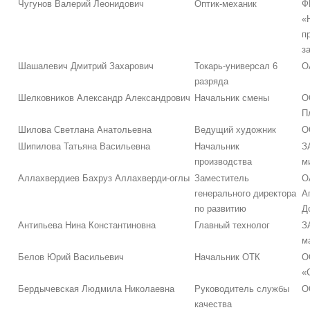
Чугунов Валерий Леонидович
Оптик-механик
Ф
«
п
з
Шашалевич Дмитрий Захарович
Токарь-универсал 6
О
разряда
Шелковников Александр Александрович
Начальник смены
О
П
Шилова Светлана Анатольевна
Ведущий художник
О
Шипилова Татьяна Васильевна
Начальник
З
производства
м
Аллахвердиев Бахруз Аллахверди-оглы
Заместитель
О
генерального директора
А
по развитию
Д
Антипьева Нина Константиновна
Главный технолог
З
м
Белов Юрий Васильевич
Начальник ОТК
О
«
Бердычевская Людмила Николаевна
Руководитель службы
О
качества