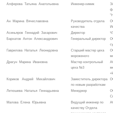
Алферова Татьяна Анатольевна
Инженер-химик
З
ф
"
Ан Марина Вячеславовна
Руководитель отдела
О
качества
И
Асиньяров Геннадий Захарович
Директор
Ч
Бархатов Антон Александрович
Генеральный директор
О
с
Гаврилова Наталья Леонидовна
Старший мастер цеха
О
мороженого
м
Драгун Марина Ивановна
Мастер контрольный
А
цеха №3
м
«
Кориков Андрей Михайлович
Заместитель директора
О
по новым разработкам
Летюшева Наталья Геннадьевна
Менеджер
О
С
Малова Елена Юрьевна
Ведущий инженер по
А
качеству Отдела