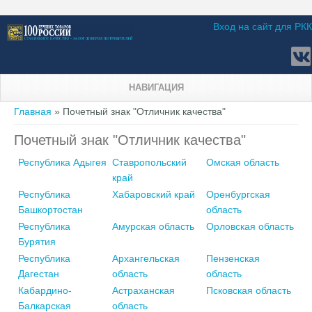
Вход на сайт для РКК
НАВИГАЦИЯ
Вы здесь
Главная
» Почетный знак "Отличник качества"
Почетный знак "Отличник качества"
Республика Адыгея
Ставропольский
Омская область
край
Республика
Хабаровский край
Оренбургская
Башкортостан
область
Республика
Амурская область
Орловская область
Бурятия
Республика
Архангельская
Пензенская
Дагестан
область
область
Кабардино-
Астраханская
Псковская область
Балкарская
область