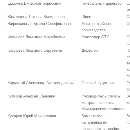
Ермолик Вячеслав Борисович
Генеральный директор
О
м
Желтухина Татьяна Васильевна
Швея
О
Жиронкина Людмила Серафимовна
Мастер швейного
О
производства
Иванцова Людмила Михайловна
Контролер ОТК
О
«
Козырева Людмила Сергеевна
Директор
Г
«
т
к
М
Корытный Александр Александрович
Главный художник
Г
о
Куликов Алексей Львович
Руководитель службы
З
контроля качества
к
Мочищенского филиала
Кухарев Юрий Михайлович
Заместитель
З
начальника по
«
производству профиля