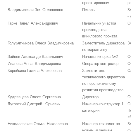
проектирования
р
Владимирская Зоя Степановна
Пекарь
З
«
Гарке Павел Александрович
Начальник участка
О
производства
винилового проката
Голубятникова Олеся Владимировна
Заместитель директора
З
по маркетингу
Зайцев Александр Васильевич
Начальник цеха №2
О
Иванова Анна Владимировна
Оператор-контролер
О
Коробкина Галина Алексеевна
Заместитель
О
технического директора
по перспективному
развития производства
Кудрявцева Олеся Сергеевна
Директор
О
Луговский Дмитрий Юрьевич
Инженер-конструктор 1
О
категории
Н
«
Николаевская Ольга Николаевна
Инженер-технолог по
З
новым изделиям
ф