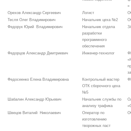
«
Орехов Александр Сергеевич
Логист
О
Тесля Олег Владимирович
Начальник цеха №2
О
Федорук Юрий Владимирович
Начальник отдела
З
разработки
программного
обеспечения
Федорцов Александр Дмитриевич
Инженер-технолог
Ф
«
п
з
Федосеенко Елена Владимировна
Контрольный мастер
Ф
ОТК сборочного цеха
№5
Шабалин Александр Юрьевич
Начальник службы по
О
анализу трафика
«
Швецов Виталий Николаевич
Оператор по
О
изготовлению
творожных паст