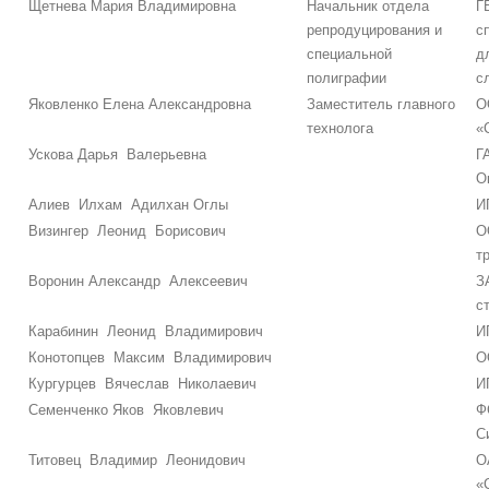
Щетнева Мария Владимировна
Начальник отдела
Г
репродуцирования и
с
специальной
д
полиграфии
с
Яковленко Елена Александровна
Заместитель главного
О
технолога
«
Ускова Дарья Валерьевна
Г
О
Алиев Илхам Адилхан Оглы
И
Визингер Леонид Борисович
О
т
Воронин Александр Алексеевич
З
с
Карабинин Леонид Владимирович
И
Конотопцев Максим Владимирович
О
Кургурцев Вячеслав Николаевич
И
Семенченко Яков Яковлевич
Ф
С
Титовец Владимир Леонидович
О
«