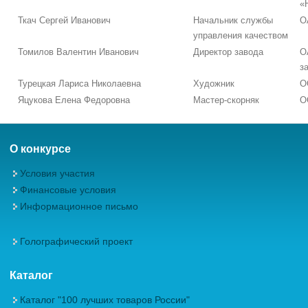
«
Ткач Сергей Иванович
Начальник службы
О
управления качеством
Томилов Валентин Иванович
Директор завода
О
з
Турецкая Лариса Николаевна
Художник
О
Яцукова Елена Федоровна
Мастер-скорняк
О
О конкурсе
Условия участия
Финансовые условия
Информационное письмо
Голографический проект
Каталог
Каталог "100 лучших товаров России"