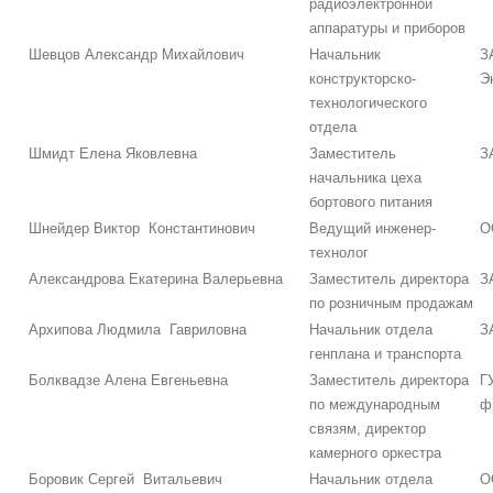
радиоэлектронной
аппаратуры и приборов
Шевцов Александр Михайлович
Начальник
З
конструкторско-
Э
технологического
отдела
Шмидт Елена Яковлевна
Заместитель
З
начальника цеха
бортового питания
Шнейдер Виктор Константинович
Ведущий инженер-
О
технолог
Александрова Екатерина Валерьевна
Заместитель директора
З
по розничным продажам
Архипова Людмила Гавриловна
Начальник отдела
З
генплана и транспорта
Болквадзе Алена Евгеньевна
Заместитель директора
Г
по международным
ф
связям, директор
камерного оркестра
Боровик Сергей Витальевич
Начальник отдела
О