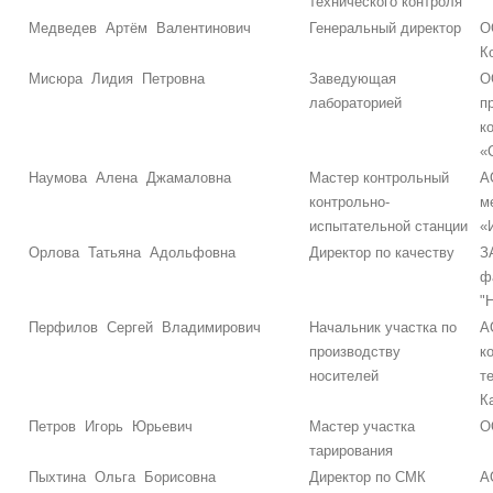
технического контроля
Медведев Артём Валентинович
Генеральный директор
О
К
Мисюра Лидия Петровна
Заведующая
О
лабораторией
п
к
«
Наумова Алена Джамаловна
Мастер контрольный
А
контрольно-
м
испытательной станции
«
Орлова Татьяна Адольфовна
Директор по качеству
З
ф
"
Перфилов Сергей Владимирович
Начальник участка по
А
производству
к
носителей
т
К
Петров Игорь Юрьевич
Мастер участка
О
тарирования
Пыхтина Ольга Борисовна
Директор по СМК
А