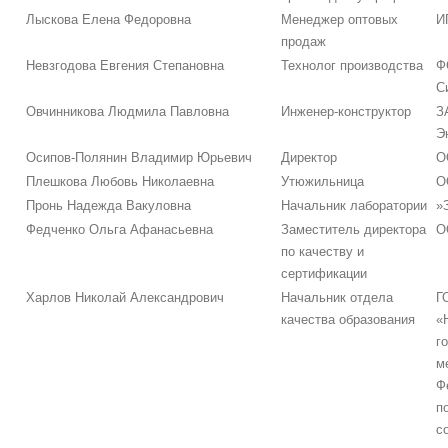
Лыскова Елена Федоровна
Менеджер оптовых
И
продаж
Невзгодова Евгения Степановна
Технолог производства
Ф
С
Овчинникова Людмила Павловна
Инженер-конструктор
З
Э
Осипов-Полянин Владимир Юрьевич
Директор
О
Плешкова Любовь Николаевна
Утюжильница
О
Пронь Надежда Вакуловна
Начальник лаборатории
»
Федченко Ольга Афанасьевна
Заместитель директора
О
по качеству и
сертификации
Харлов Николай Александрович
Начальник отдела
Г
качества образования
«
г
м
Ф
п
с