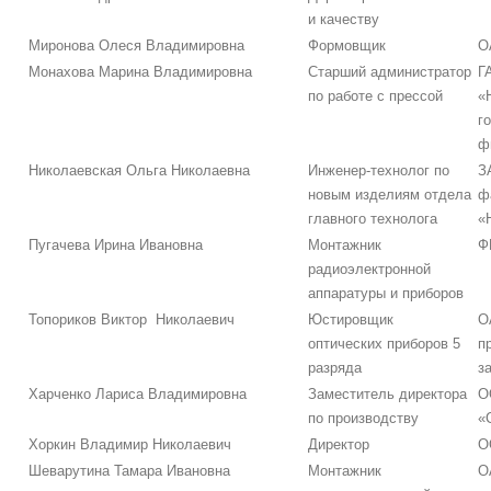
и качеству
Миронова Олеся Владимировна
Формовщик
О
Монахова Марина Владимировна
Старший администратор
Г
по работе с прессой
«
г
ф
Николаевская Ольга Николаевна
Инженер-технолог по
З
новым изделиям отдела
ф
главного технолога
«
Пугачева Ирина Ивановна
Монтажник
Ф
радиоэлектронной
аппаратуры и приборов
Топориков Виктор Николаевич
Юстировщик
О
оптических приборов 5
п
разряда
з
Харченко Лариса Владимировна
Заместитель директора
О
по производству
«
Хоркин Владимир Николаевич
Директор
О
Шеварутина Тамара Ивановна
Монтажник
О