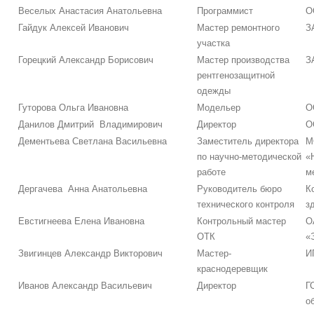
Веселых Анастасия Анатольевна
Программист
О
Гайдук Алексей Иванович
Мастер ремонтного
З
участка
Горецкий Александр Борисович
Мастер производства
З
рентгенозащитной
одежды
Гуторова Ольга Ивановна
Модельер
О
Данилов Дмитрий Владимирович
Директор
О
Дементьева Светлана Васильевна
Заместитель директора
М
по научно-методической
«
работе
м
Дергачева Анна Анатольевна
Руководитель бюро
К
технического контроля
з
Евстигнеева Елена Ивановна
Контрольный мастер
О
ОТК
«
Звигинцев Александр Викторович
Мастер-
И
краснодеревщик
Иванов Александр Васильевич
Директор
Г
о