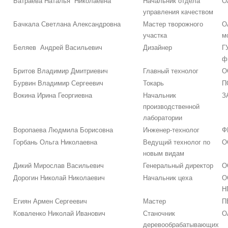
Батраева Наталья Николаевна
Начальник отдела
О
управления качеством
Бачкала Светлана Александровна
Мастер творожного
О
участка
м
Беляев Андрей Васильевич
Дизайнер
Г
ф
Бритов Владимир Дмитриевич
Главный технолог
О
Бурвин Владимир Сергеевич
Токарь
П
Вокина Ирина Георгиевна
Начальник
З
производственной
лаборатории
Воропаева Людмила Борисовна
Инженер-технолог
Ф
Горбань Ольга Николаевна
Ведущий технолог по
О
новым видам
Дикий Мирослав Васильевич
Генеральный директор
О
Дорогин Николай Николаевич
Начальник цеха
О
Н
Егиян Армен Сергеевич
Мастер
П
Коваленко Николай Иванович
Станочник
О
деревообрабатывающих