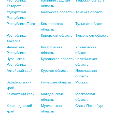
Республика
Калининградская
Тверская область
Татарстан
область
Удмуртская
Калужская область
Томская область
Республика
Республика Тыва
Кемеровская
Тульская область
область
Республика
Кировская область
Тюменская область
Хакасия
Чеченская
Костромская
Ульяновская
Республика
область
область
Чувашская
Курганская область
Челябинская
Республика
область
Алтайский край
Курская область
Ярославская
область
Забайкальский
Липецкая область
Москва
край
Камчатский край
Магаданская
Московская
область
область
Краснодарский
Мурманская
Санкт-Петербург
край
область