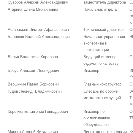
Суворов Алексей Александрович
заместитель директора
О
Агарина Елена Михайловна
Начальник отдела
О
г
ю
Афанасьев Виктор Афанасьевич
Технический директор
О
Балашов Валерий Александрович
Начальник управления
Н
экспертизы и
сертификации
Бельц Валентина Карловна
Ведущий инженер
О
отдела по качеству
Бреус Алексей Леонидович
Инженер
И
К
Вершинин Павел Борисович
Главный конструктор
О
Гудов Леонид Владимирович
Слесарь по сборке
З
металлоконструкций
Т
М
Коротченко Евгений Геннадьевич
Инженер по
О
обслуживанию
Т
оборудования
Масяго Андрей Витальевич
Директор по технологии
З