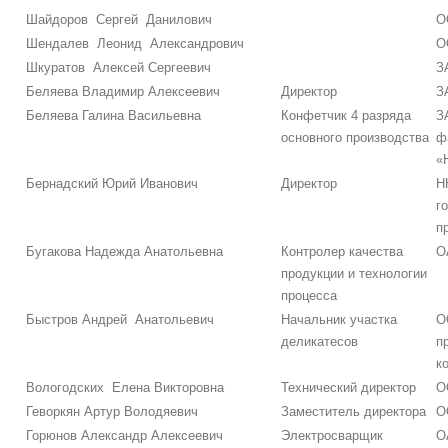
Шайдоров Сергей Данилович
О
Шендалев Леонид Александрович
О
Шкуратов Алексей Сергеевич
З
Беляева Владимир Алексеевич
Директор
З
Беляева Галина Васильевна
Конфетчик 4 разряда
З
основного производства
ф
«
Бернадский Юрий Иванович
Директор
Н
г
п
Бугакова Надежда Анатольевна
Контролер качества
О
продукции и технологии
процесса
Быстров Андрей Анатольевич
Начальник участка
О
деликатесов
п
к
Вологодских Елена Викторовна
Технический директор
О
Геворкян Артур Володяевич
Заместитель директора
О
Горюнов Александр Алексеевич
Электросварщик
О