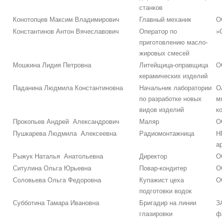
станков
Конотопцев Максим Владимирович
Главный механик
О
Константинов Антон Вячеславович
Оператор по
»
приготовлению масло-
жировых смесей
Мошкина Лидия Петровна
Литейщица-оправщица
О
керамических изделий
Паданина Людмила Константиновна
Начальник лаборатории
О
по разработке новых
м
видов изделий
к
Прокопьев Андрей Александрович
Маляр
О
Пушкарева Людмила Алексеевна
Радиомонтажница
Н
а
Рыжук Наталья Анатольевна
Директор
О
Ситулина Ольга Юрьевна
Повар-кондитер
О
Соловьева Ольга Федоровна
Купажист цеха
О
подготовки водок
Субботина Тамара Ивановна
Бригадир на линии
З
глазировки
ф