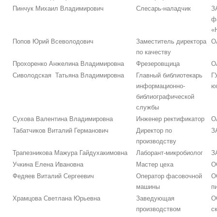
Пинчук Михаил Владимирович
Слесарь-наладчик
З
ф
«
Попов Юрий Всеволодович
Заместитель директора
О
по качеству
Прохоренко Анжелина Владимировна
Фрезеровщица
О
Сиволодская Татьяна Владимировна
Главный библиотекарь
Г
информационно-
ю
библиографической
службы
Сухова Валентина Владимировна
Инженер ректификатор
О
Табатчиков Виталий Германович
Директор по
З
производству
Трапезникова Мажура Гайдухакимовна
Лаборант-микробиолог
З
Учкина Елена Ивановна
Мастер цеха
О
Федяев Виталий Сергеевич
Оператор фасовочной
О
машины
п
Храмцова Светлана Юрьевна
Заведующая
О
производством
с