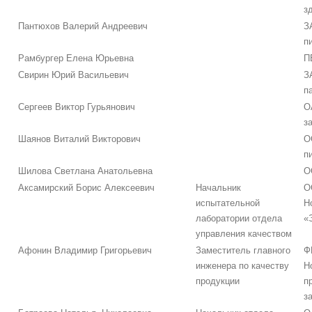
з
Пантюхов Валерий Андреевич
З
п
Рамбургер Елена Юрьевна
П
Свирин Юрий Васильевич
З
п
Сергеев Виктор Гурьянович
О
з
Шаянов Виталий Викторович
О
п
Шилова Светлана Анатольевна
О
Аксамирский Борис Алексеевич
Начальник
О
испытательной
Н
лаборатории отдела
«
управления качеством
Афонин Владимир Григорьевич
Заместитель главного
Ф
инженера по качеству
Н
продукции
п
з