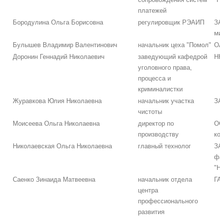
платежей
Бородулина Ольга Борисовна
регулировщик РЭАИП
З
м
Булышев Владимир Валентинович
начальник цеха "Помол"
О
Доронин Геннадий Николаевич
заведующий кафедрой
Н
уголовного права,
процесса и
криминалистки
Журавкова Юлия Николаевна
начальник участка
З
чистоты
Моисеева Ольга Николаевна
директор по
О
производству
к
Николаевская Ольга Николаевна
главный технолог
З
ф
"
Саенко Зинаида Матвеевна
начальник отдела
Г
центра
профессионального
развития