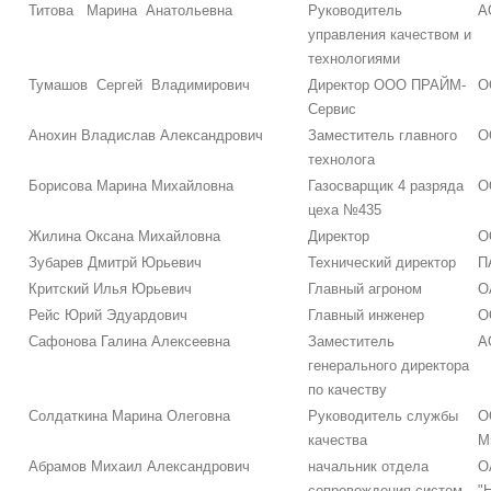
Титова Марина Анатольевна
Руководитель
А
управления качеством и
технологиями
Тумашов Сергей Владимирович
Директор ООО ПРАЙМ-
О
Сервис
Анохин Владислав Александрович
Заместитель главного
О
технолога
Борисова Марина Михайловна
Газосварщик 4 разряда
О
цеха №435
Жилина Оксана Михайловна
Директор
О
Зубарев Дмитрй Юрьевич
Технический директор
П
Критский Илья Юрьевич
Главный агроном
О
Рейс Юрий Эдуардович
Главный инженер
О
Сафонова Галина Алексеевна
Заместитель
А
генерального директора
по качеству
Солдаткина Марина Олеговна
Руководитель службы
О
качества
М
Абрамов Михаил Александрович
начальник отдела
О
сопровождения систем
"