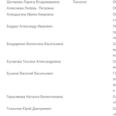
Шклярова Лариса Владимировна
Технолог
О
Алексеева Любовь Петровна
О
Ахмадыгина Ирина Амировна
О
с
Бедрач Александр Иванович
П
п
з
Бондаренко Валентина Васильевна
О
м
к
Булакова Татьяна Александровна
О
м
Бушков Василий Васильевич
Г
о
б
и
Герасимова Наталья Валентиновна
О
«
Глазычев Юрий Дмитриевич
О
«