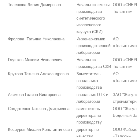
Телешова Лилия Дамировна
Начальник смены
ООО «СИБУ
производства
Тольятти»
синтетического
изопренового
каучука (СКИ)
Фролова Татьяна Николаевна
Инженер-химик
АО
производственной
«Тольяттимо
лаборатории
Глушков Максим Николаевич
Начальник
ООО «СИБУ
производства СКИ
Тольятти»
Крутова Татьяна Александровна
Заместитель
АО
начальника
«Тольяттимо
производства
Акимова Галина Викторовна
начальник ОТК и
ЗАО "Жигул
лаборатории
стройматери
Солдатенко Татьяна Дмитриевна
заместитель
ООО "Жигул
директора по
Водочный За
производству
Косоуров Михаил Константинович
директор по
ООО Фабрик
качеству
«Тэлсон»