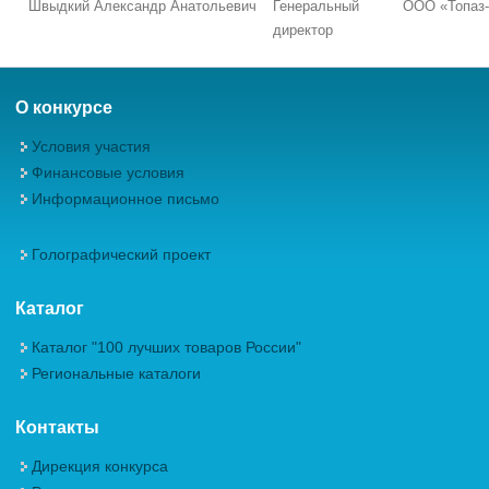
Швыдкий Александр Анатольевич
Генеральный
ООО «Топаз-
директор
О конкурсе
Условия участия
Финансовые условия
Информационное письмо
Голографический проект
Каталог
Каталог "100 лучших товаров России"
Региональные каталоги
Контакты
Дирекция конкурса