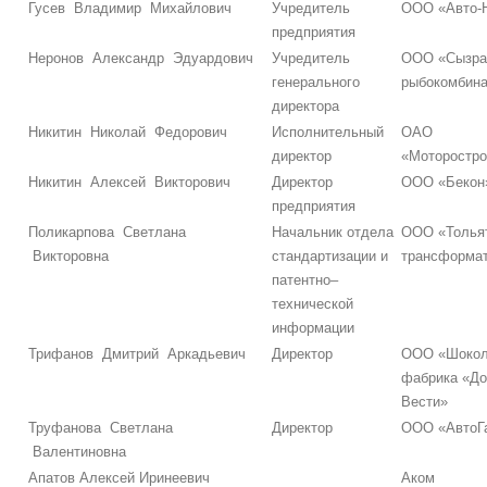
Гусев Владимир Михайлович
Учредитель
ООО «Авто-
предприятия
Неронов Александр Эдуардович
Учредитель
ООО «Сызра
генерального
рыбокомбин
директора
Никитин Николай Федорович
Исполнительный
ОАО
директор
«Моторостро
Никитин Алексей Викторович
Директор
ООО «Бекон
предприятия
Поликарпова Светлана
Начальник отдела
ООО «Толья
Викторовна
стандартизации и
трансформа
патентно–
технической
информации
Трифанов Дмитрий Аркадьевич
Директор
ООО «Шокол
фабрика «Д
Вести»
Труфанова Светлана
Директор
ООО «АвтоГ
Валентиновна
Апатов Алексей Иринеевич
Аком