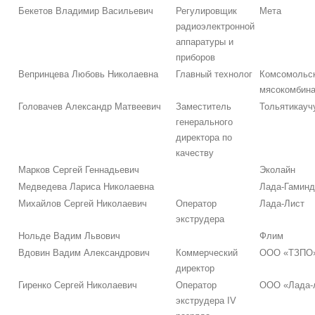
Бекетов Владимир Васильевич
Регулировщик
Мета
радиоэлектронной
аппаратуры и
приборов
Вепринцева Любовь Николаевна
Главный технолог
Комсомольс
мясокомбина
Головачев Александр Матвеевич
Заместитель
Тольятикауч
генерального
директора по
качеству
Марков Сергей Геннадьевич
Эколайн
Медведева Лариса Николаевна
Лада-Гаминд
Михайлов Сергей Николаевич
Оператор
Лада-Лист
экструдера
Нольде Вадим Львович
Флим
Вдовин Вадим Александрович
Коммерческий
ООО «ТЗПО
директор
Гиренко Сергей Николаевич
Оператор
ООО «Лада-
экструдера IV