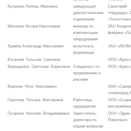
Куликова Любовь Ивановна
заведующая
Санаторий
диагностическим
«Надежда» 
отделением
«Тольяттиаз
Михалюк Оксана Николаевна
инженер по
ЗАО Кондит
комплектации
фабрика «Sla
оборудования
Храмов Александр Николаевич
испытатель
ЗАО «АКОМ
формовщик
Богапова Гольсем Саитовна
ООО «Крист
Верещагина Светлана Борисовна
Специалист по
ООО «Крист
продвижению и
рекламе
Воронов Петр Николаевич
ОАО «Самар
хлебозавод
Горелова Татьяна Викторовна
Работница
ООО «Сызра
предприятия
мясокомбина
Гусарова Наталия Владимировна
Заместитель
ООО «Эдем-
директора по
Поволжье»
общим вопросам