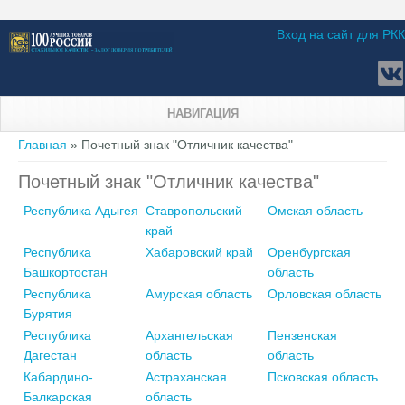
Вход на сайт для РКК
НАВИГАЦИЯ
Вы здесь
Главная
» Почетный знак "Отличник качества"
Почетный знак "Отличник качества"
Республика Адыгея
Ставропольский
Омская область
край
Республика
Хабаровский край
Оренбургская
Башкортостан
область
Республика
Амурская область
Орловская область
Бурятия
Республика
Архангельская
Пензенская
Дагестан
область
область
Кабардино-
Астраханская
Псковская область
Балкарская
область