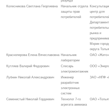
разряда
Колесникова Светлана Георгиевна
Начальник отдела
Консультаци
защиты прав
центр для
потребителей
потребителе
Департамент
потребитель
рынка и
предпринима
Мэрии город
округа Толья
Красноперова Елена Вячеславовна
Начальник
ОАО «Жито»
лаборатории
Кутляев Валерий Федорович
Слесарь
ООО «Энерг
электромонтажник
Лубнин Николай Александрович
Инженер
ЗАО «НПФ «
разработчик
электронных
систем
Семенистый Николай Гордеевич
Технолог 7-го
ОАО «Тольят
агрегата аммиака