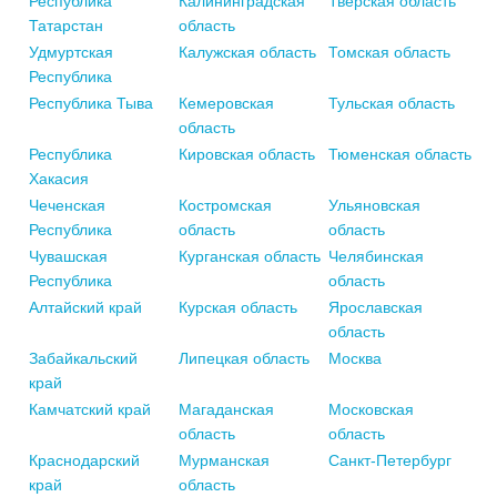
Республика
Калининградская
Тверская область
Татарстан
область
Удмуртская
Калужская область
Томская область
Республика
Республика Тыва
Кемеровская
Тульская область
область
Республика
Кировская область
Тюменская область
Хакасия
Чеченская
Костромская
Ульяновская
Республика
область
область
Чувашская
Курганская область
Челябинская
Республика
область
Алтайский край
Курская область
Ярославская
область
Забайкальский
Липецкая область
Москва
край
Камчатский край
Магаданская
Московская
область
область
Краснодарский
Мурманская
Санкт-Петербург
край
область