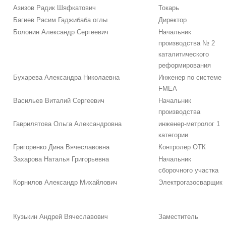
Азизов Радик Шяфкатович
Токарь
Багиев Расим Гаджибаба оглы
Директор
Болонин Александр Сергеевич
Начальник
производства № 2
каталитического
реформирования
Бухарева Александра Николаевна
Инженер по системе
FMEA
Васильев Виталий Сергеевич
Начальник
производства
Гаврилятова Ольга Александровна
инженер-метролог 1
категории
Григоренко Дина Вячеславовна
Контролер ОТК
Захарова Наталья Григорьевна
Начальник
сборочного участка
Корнилов Александр Михайлович
Электрогазосварщик
Кузькин Андрей Вячеславович
Заместитель