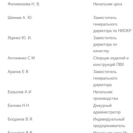
Филимонова Н. В.
Начальник цеха
Шкенев А. Ю.
Заместитель
генерального
директора по НИОКР
Яценко Ю. И.
Заместитель
директора по
качеству
Антоненко С М
Сборщик изделий и
конструкций ПВХ
Арапов Е В
Заместитель
генерального
директора
Базылев А И
Начальник
производства
Белова Н Н
Дежурный
администратор
Богданов В Я
Индивидуальный
предприниматель
Бочкарев В В
Начальник цеха №