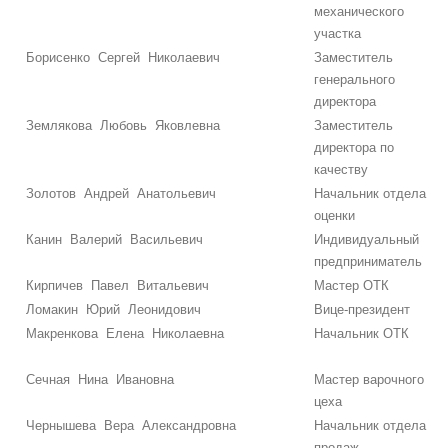
механического
участка
Борисенко Сергей Николаевич
Заместитель
генерального
директора
Землякова Любовь Яковлевна
Заместитель
директора по
качеству
Золотов Андрей Анатольевич
Начальник отдела
оценки
Канин Валерий Васильевич
Индивидуальный
предприниматель
Кирпичев Павел Витальевич
Мастер ОТК
Ломакин Юрий Леонидович
Вице-президент
Макренкова Елена Николаевна
Начальник ОТК
Сечная Нина Ивановна
Мастер варочного
цеха
Чернышева Вера Александровна
Начальник отдела
продаж