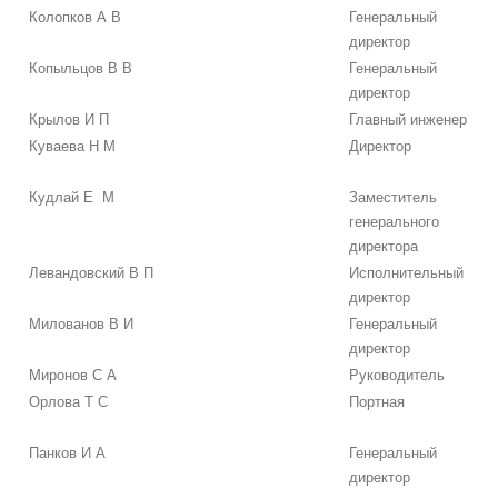
Колопков А В
Генеральный
директор
Копыльцов В В
Генеральный
директор
Крылов И П
Главный инженер
Куваева Н М
Директор
Кудлай Е М
Заместитель
генерального
директора
Левандовский В П
Исполнительный
директор
Милованов В И
Генеральный
директор
Миронов С А
Руководитель
Орлова Т С
Портная
Панков И А
Генеральный
директор