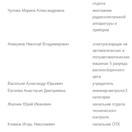
отдела
Чупова Марина Александровна
монтажник
радиоэлектронной
аппаратуры и
приборов
Абакумов Николай Владимирович
электросварщик на
автоматических и
полуавтоматических
машинах 5 разряда
вагоносборочного
цеха
Васильев Алексвндр Юрьевич
учредитель
Евсеева Анастасия Дмитриевна
инженер-метролог3
категории
Жалнин Юрий Иванович
начальник отдела
технического
контроля
Климов Игорь Николаевич
начальник ОТК