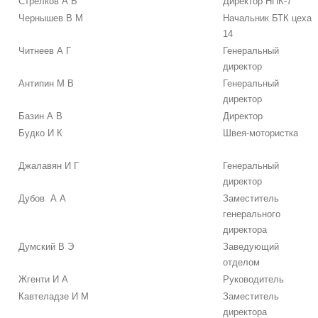
Стрелков А Б
Директор НПК-7
Чернышев В М
Начальник БТК цеха
14
Читнеев А Г
Генеральный
директор
Антипин М В
Генеральный
директор
Базин А В
Директор
Будко И К
Швея-мотористка
Джалавян И Г
Генеральный
директор
Дубов А А
Заместитель
генерального
директора
Думский В Э
Заведующий
отделом
Жгенти И А
Руководитель
Кавтеладзе И М
Заместитель
директора