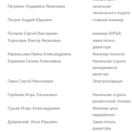
Петренко Людимила Яковлевна
начальник
технического отдела
Петров Андрей Юрьевич
главный инженер
Поляков Сергей Викторович
инженер КИПиА
Хорохорин Виктор Яковлевич
заместитель
директора
Афанасьева Ирина Александровна
Инженер-технолог
Баранова Галина Алексеевна
Начальник отдела
менеджмента
качества
Гавва Сергей Николаевич
Электросварщик
Горбачев Игорь Евгеньевич
Начальник отдела
разметочной техники
Гурьев Игорь Александрович
Инженер цеха
переработки
Дубровский Илья Юрьевич
Заместитель
директора