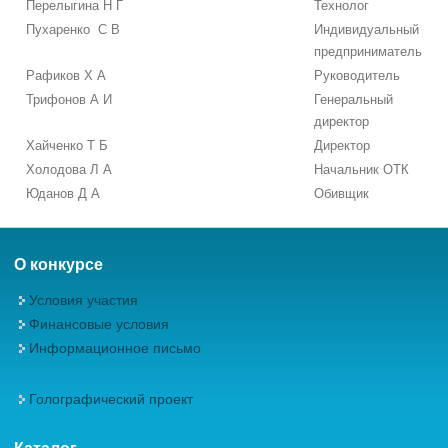
Перелыгина Н Г
Технолог
Пухаренко С В
Индивидуальный
предприниматель
Рафиков Х А
Руководитель
Трифонов А И
Генеральный
директор
Хайченко Т Б
Директор
Холодова Л А
Начальник ОТК
Юданов Д А
Обивщик
О конкурсе
Условия участия
Финансовые условия
Информационное письмо
Голографический проект