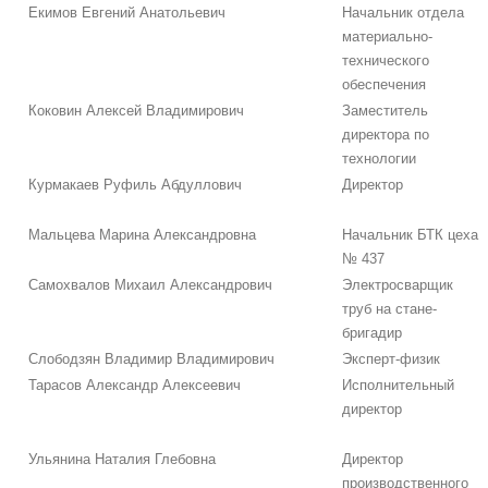
Екимов Евгений Анатольевич
Начальник отдела
материально-
технического
обеспечения
Коковин Алексей Владимирович
Заместитель
директора по
технологии
Курмакаев Руфиль Абдуллович
Директор
Мальцева Марина Александровна
Начальник БТК цеха
№ 437
Самохвалов Михаил Александрович
Электросварщик
труб на стане-
бригадир
Слободзян Владимир Владимирович
Эксперт-физик
Тарасов Александр Алексеевич
Исполнительный
директор
Ульянина Наталия Глебовна
Директор
производственного