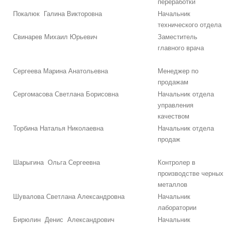
переработки
Покалюк Галина Викторовна
Начальник
технического отдела
Свинарев Михаил Юрьевич
Заместитель
главного врача
Сергеева Марина Анатольевна
Менеджер по
продажам
Сергомасова Светлана Борисовна
Начальник отдела
управления
качеством
Торбина Наталья Николаевна
Начальник отдела
продаж
Шарыгина Ольга Сергеевна
Контролер в
производстве черных
металлов
Шувалова Светлана Александровна
Начальник
лаборатории
Бирюлин Денис Александрович
Начальник