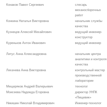
Конаков Павел Сергеевич
слесарь
механосборочных
работ
Конкина Наталья Викторовна
начальник службы
качества
Кузнецов Алексей Михайлович
ведущий инженер-
конструктор
Куреньков Антон Иванович
ведущий инженер
Литус Анна Александровна
начальник центра
аналитики и контроля
качества
Лихачева Анна Викторовна
контрольный мастер
производственной
лаборатории
Мещеряков Андрей Валерьевич
технолог
Моисеева Надежда Егоровна
директор УНПК
«Пищевик»
Никишин Николай Владимирович
Инженер-технолог