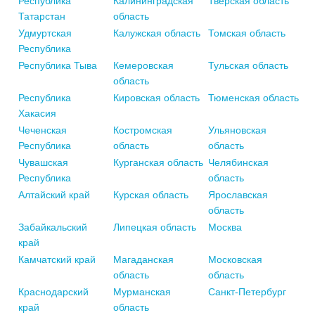
Республика
Калининградская
Тверская область
Татарстан
область
Удмуртская
Калужская область
Томская область
Республика
Республика Тыва
Кемеровская
Тульская область
область
Республика
Кировская область
Тюменская область
Хакасия
Чеченская
Костромская
Ульяновская
Республика
область
область
Чувашская
Курганская область
Челябинская
Республика
область
Алтайский край
Курская область
Ярославская
область
Забайкальский
Липецкая область
Москва
край
Камчатский край
Магаданская
Московская
область
область
Краснодарский
Мурманская
Санкт-Петербург
край
область