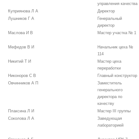
управления качества
Куприянова Л А
Директор
Лушников Г А
Генеральный
директор
Маслова И В
Мастер участка № 1
Мефедов В И
Начальник цеха №
114
Никитий Т И
Мастер цеха
переработки
Никоноров С В
Главный конструктор
Овчинников А П
Заместитель
генерального
директора по
качеству
Плаксина Л И
Мастер III группы
Соколова Л А
Заведующая
лабораторией