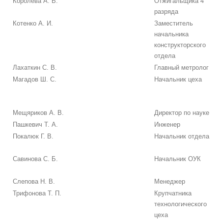
Королева А. В.
Отжигальщика 4
разряда
Котенко А. И.
Заместитель
начальника
конструкторского
отдела
Лахаткин С. В.
Главный метролог
Магадов Ш. С.
Начальник цеха
Мещяриков А. В.
Директор по науке
Пашкевич Т. А.
Инженер
Покалюк Г. В.
Начальник отдела
Савинова С. Б.
Начальник ОУК
Слепова Н. В.
Менеджер
Трифонова Т. П.
Крупчатника
технологического
цеха