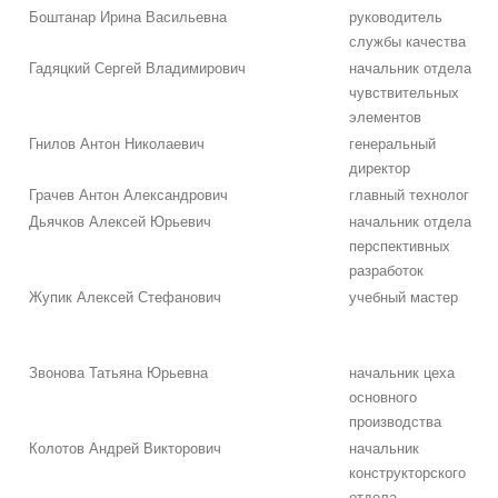
Боштанар Ирина Васильевна
руководитель
службы качества
Гадяцкий Сергей Владимирович
начальник отдела
чувствительных
элементов
Гнилов Антон Николаевич
генеральный
директор
Грачев Антон Александрович
главный технолог
Дьячков Алексей Юрьевич
начальник отдела
перспективных
разработок
Жупик Алексей Стефанович
учебный мастер
Звонова Татьяна Юрьевна
начальник цеха
основного
производства
Колотов Андрей Викторович
начальник
конструкторского
отдела