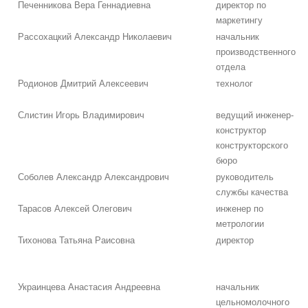
Печенникова Вера Геннадиевна
директор по
маркетингу
Рассохацкий Александр Николаевич
начальник
производственного
отдела
Родионов Дмитрий Алексеевич
технолог
Слистин Игорь Владимирович
ведущий инженер-
конструктор
конструкторского
бюро
Соболев Александр Александрович
руководитель
службы качества
Тарасов Алексей Олегович
инженер по
метрологии
Тихонова Татьяна Раисовна
директор
Украинцева Анастасия Андреевна
начальник
цельномолочного