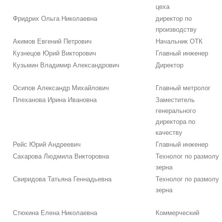
цеха
Фридрих Ольга Николаевна
директор по
производству
Акимов Евгений Петрович
Начальник ОТК
Кузнецов Юрий Викторович
Главный инженер
Кузьмин Владимир Александрович
Директор
Осипов Александр Михайлович
Главный метролог
Плеханова Ирина Ивановна
Заместитель
генерального
директора по
качеству
Рейс Юрий Андреевич
Главный инженер
Сахарова Людмила Викторовна
Технолог по размолу
зерна
Свиридова Татьяна Геннадьевна
Технолог по размолу
зерна
Стюкина Елена Николаевна
Коммерческий