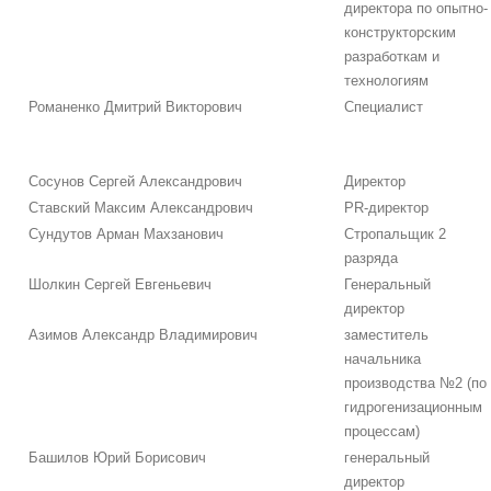
директора по опытно-
конструкторским
разработкам и
технологиям
Романенко Дмитрий Викторович
Специалист
Сосунов Сергей Александрович
Директор
Ставский Максим Александрович
PR-директор
Сундутов Арман Махзанович
Стропальщик 2
разряда
Шолкин Сергей Евгеньевич
Генеральный
директор
Азимов Александр Владимирович
заместитель
начальника
производства №2 (по
гидрогенизационным
процессам)
Башилов Юрий Борисович
генеральный
директор