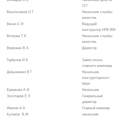
217
Васильчиков О Г
Начальник службы
качества
Васин С И
Ведущий
конструктор НПК-900
Ветрова Т К
Начальник службы
качества
Воронкин В А
Директор
Горбунов И А
Заместитель
главного инженера
Демьяненко В Г
Начальник
конструкторского
бюро
Ермакова А И
Начальник
Золотарев Е Л
Генеральный
директор
Иванов А А
Главный инженер
Кулаков В М
начальник