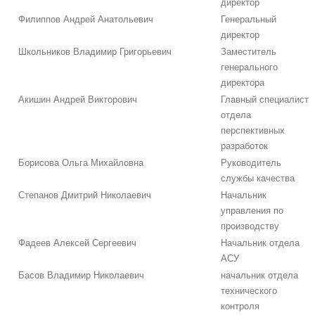
директор
Филиппов Андрей Анатольевич
Генеральный
директор
Школьников Владимир Григорьевич
Заместитель
генерального
директора
Акишин Андрей Викторович
Главный специалист
отдела
перспективных
разработок
Борисова Ольга Михайловна
Руководитель
службы качества
Степанов Дмитрий Николаевич
Начальник
управления по
производству
Фадеев Алексей Сергеевич
Начальник отдела
АСУ
Басов Владимир Николаевич
начальник отдела
технического
контроля