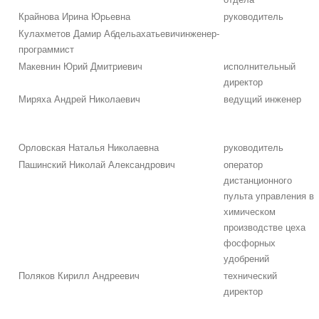
Крайнова Ирина Юрьевна
руководитель
Кулахметов Дамир Абдельахатьевичинженер-
программист
Макевнин Юрий Дмитриевич
исполнительный
директор
Миряха Андрей Николаевич
ведущий инженер
Орловская Наталья Николаевна
руководитель
Пашинский Николай Александрович
оператор
дистанционного
пульта управления в
химическом
производстве цеха
фосфорных
удобрений
Поляков Кирилл Андреевич
технический
директор