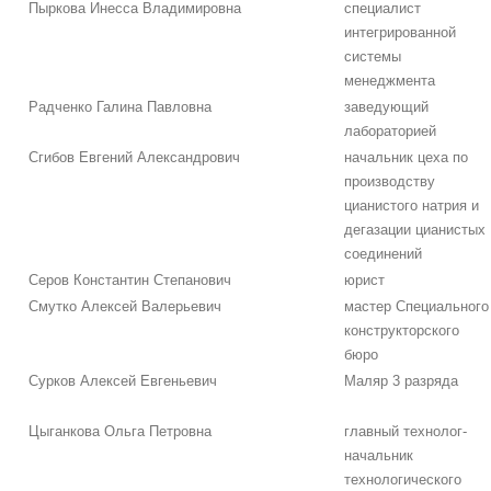
Пыркова Инесса Владимировна
специалист
интегрированной
системы
менеджмента
Радченко Галина Павловна
заведующий
лабораторией
Сгибов Евгений Александрович
начальник цеха по
производству
цианистого натрия и
дегазации цианистых
соединений
Серов Константин Степанович
юрист
Смутко Алексей Валерьевич
мастер Специального
конструкторского
бюро
Сурков Алексей Евгеньевич
Маляр 3 разряда
Цыганкова Ольга Петровна
главный технолог-
начальник
технологического