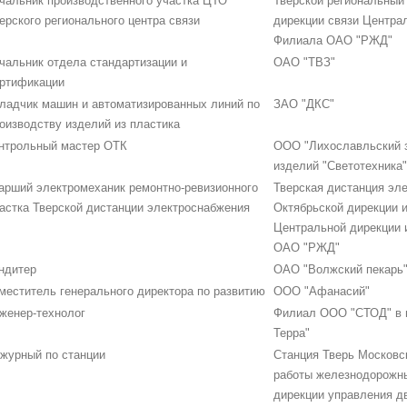
чальник производственного участка ЦТО
Тверской региональный
ерского регионального центра связи
дирекции связи Центра
Филиала ОАО "РЖД"
чальник отдела стандартизации и
ОАО "ТВЗ"
ртификации
ладчик машин и автоматизированных линий по
ЗАО "ДКС"
оизводству изделий из пластика
нтрольный мастер ОТК
ООО "Лихославльский з
изделий "Светотехника"
арший электромеханик ремонтно-ревизионного
Тверская дистанция эл
астка Тверской дистанции электроснабжения
Октябрьской дирекции 
Центральной дирекции
ОАО "РЖД"
ндитер
ОАО "Волжский пекарь
меститель генерального директора по развитию
ООО "Афанасий"
женер-технолог
Филиал ООО "СТОД" в г.
Терра"
журный по станции
Станция Тверь Московск
работы железнодорожны
дирекции управления д