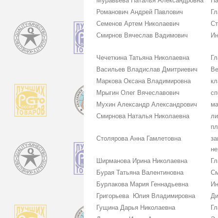
Муравьева Наталья Александровна
На
Романович Андрей Павлович
Гл
Семенов Артем Николаевич
Ст
Смирнов Вячеслав Вадимович
Ин
Чечеткина Татьяна Николаевна
Гл
Васильев Владислав Дмитриевич
Ве
Маркова Оксана Владимировна
кл
Мрыгин Олег Вячеславович
сп
Мухин Александр Александрович
ма
Смирнова Наталья Николаевна
ли
пл
Столярова Анна Гамлетовна
за
не
Ширманова Ирина Николаевна
Гл
Бурая Татьяна Валентиновна
См
Бурлакова Мария Геннадьевна
Ин
Григорьева Юлия Владимировна
Ди
Гущина Дарья Николаевна
Гл