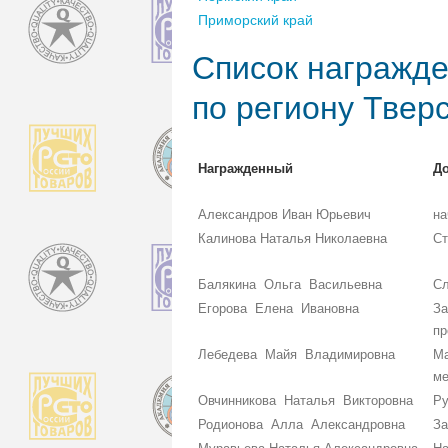
Приморский край
Список награжде
по региону Твер
Награжденный
Д
Александров Иван Юрьевич
на
Калинова Наталья Николаевна
Ст
Балякина Ольга Васильевна
С
Егорова Елена Ивановна
За
пр
Лебедева Майя Владимировна
Ма
ме
Овчинникова Наталья Викторовна
Ру
Родионова Алла Александровна
За