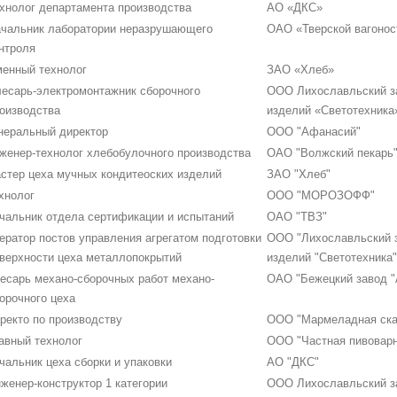
хнолог департамента производства
АО «ДКС»
чальник лаборатории неразрушающего
ОАО «Тверской вагонос
нтроля
енный технолог
ЗАО «Хлеб»
есарь-электромонтажник сборочного
ООО Лихославльский за
оизводства
изделий «Светотехника
неральный директор
ООО "Афанасий"
женер-технолог хлебобулочного производства
ОАО "Волжский пекарь
стер цеха мучных кондитеоских изделий
ЗАО "Хлеб"
хнолог
ООО "МОРОЗОФФ"
чальник отдела сертификации и испытаний
ОАО "ТВЗ"
ератор постов управления агрегатом подготовки
ООО "Лихославльский з
верхности цеха металлопокрытий
изделий "Светотехника"
есарь механо-сборочных работ механо-
ОАО "Бежецкий завод "
орочного цеха
ректо по производству
ООО "Мармеладная ска
авный технолог
ООО "Частная пивовар
чальник цеха сборки и упаковки
АО "ДКС"
женер-конструктор 1 категории
ООО Лихославльский за