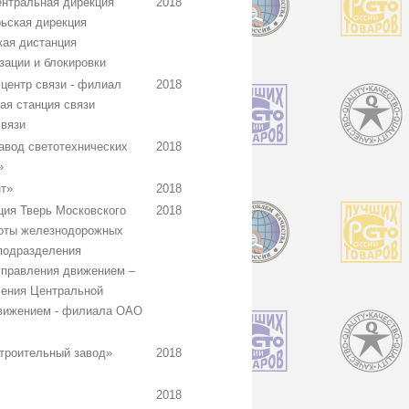
нтральная дирекция
2018
ьская дирекция
кая дистанция
зации и блокировки
центр связи - филиал
2018
я станция связи
связи
вод светотехнических
2018
»
т»
2018
ия Тверь Московского
2018
боты железнодорожных
 подразделения
управления движением –
ления Центральной
движением - филиала ОАО
троительный завод»
2018
2018