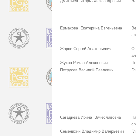
Дмитриев Игорь Александрович
Эл
Ермакова Екатерина Евгеньевна
Ве
ср
Жаров Сергей Анатольевич
Оп
а
Жуков Роман Алексеевич
Пе
Петрусев Василий Павлович
Гл
Сагадиева Ирина Вячеславовна
На
ср
Семенихин Владимир Валерьевич
Гл