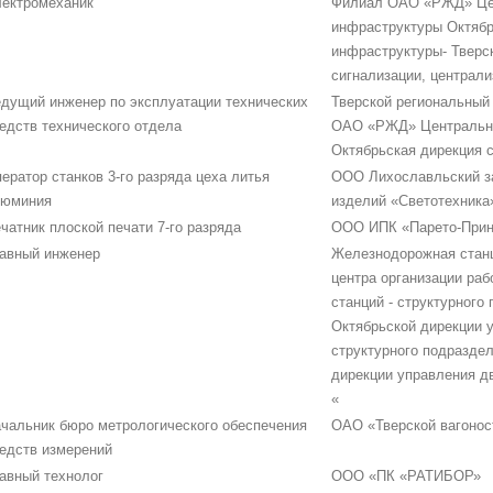
ектромеханик
Филиал ОАО «РЖД» Це
инфраструктуры Октябр
инфраструктуры- Тверс
сигнализации, централи
дущий инженер по эксплуатации технических
Тверской региональный 
едств технического отдела
ОАО «РЖД» Центральна
Октябрьская дирекция 
ератор станков 3-го разряда цеха литья
ООО Лихославльский за
люминия
изделий «Светотехника
чатник плоской печати 7-го разряда
ООО ИПК «Парето-Прин
авный инженер
Железнодорожная станц
центра организации ра
станций - структурного
Октябрьской дирекции 
структурного подразде
дирекции управления 
«
чальник бюро метрологического обеспечения
ОАО «Тверской вагонос
едств измерений
авный технолог
ООО «ПК «РАТИБОР»