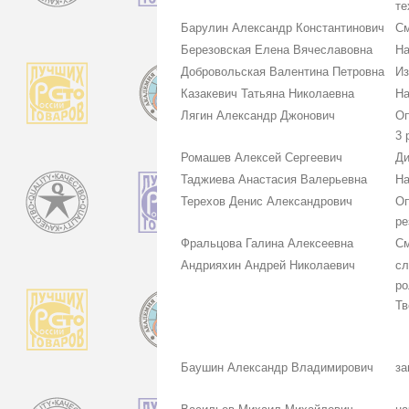
те
Барулин Александр Константинович
См
Березовская Елена Вячеславовна
На
Добровольская Валентина Петровна
Из
Казакевич Татьяна Николаевна
На
Лягин Александр Джонович
Оп
3 
Ромашев Алексей Сергеевич
Ди
Таджиева Анастасия Валерьевна
На
Терехов Денис Александрович
Оп
ре
Фральцова Галина Алексеевна
См
Андрияхин Андрей Николаевич
сл
ро
Тв
Баушин Александр Владимирович
за