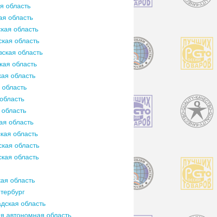
я область
ая область
кая область
кая область
ская область
кая область
ая область
 область
область
 область
ая область
кая область
кая область
кая область
ая область
тербург
дская область
я автономная область