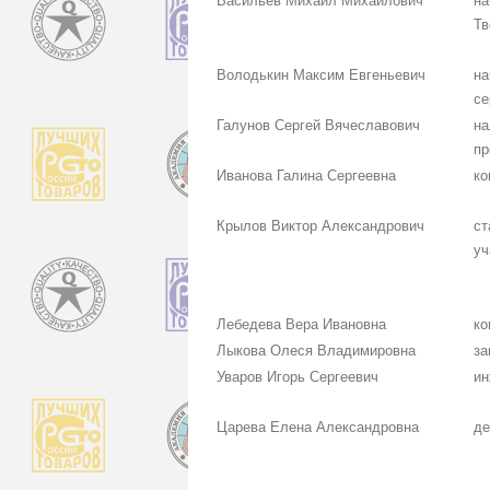
Васильев Михаил Михайлович
на
Тв
Володькин Максим Евгеньевич
на
се
Галунов Сергей Вячеславович
на
пр
Иванова Галина Сергеевна
ко
Крылов Виктор Александрович
ст
уч
Лебедева Вера Ивановна
ко
Лыкова Олеся Владимировна
за
Уваров Игорь Сергеевич
ин
Царева Елена Александровна
де