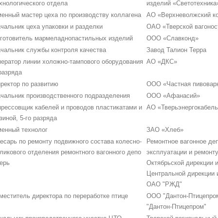
хнологического отдела
изделий «Светотехника
енный мастер цеха по производству коллагена
АО «Верхневолжский к
чальник цеха упаковки и разделки
ОАО «Тверской вагонос
готовитель мармеладнопастильных изделий
ООО «Славконд»
чальник службы контроля качества
Завод Талион Терра
ератор линии холожно-тампового оборудования
АО «ДКС»
разряда
ректор по развитию
ООО «Частная пивовар
чальник производственного подразделения
ООО «Афанасий»
рессовщик кабелей и проводов пластикатами и
АО «Тверьэнергокабель
зиной, 5-го разряда
енный технолог
ЗАО «Хлеб»
есарь по ремонту подвижного состава колесно-
Ремонтное вагонное де
ликового отделения ремонтного вагонного депо
эксплуатации и ремонт
ерь
Октябрьской дирекции 
Центральной дирекции
ОАО "РЖД"
меститель директора по переработке птице
ООО "Дантон-Птицепро
"Дантон-Птицепром"