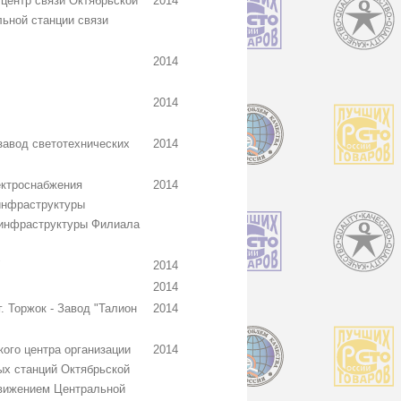
 центр связи Октябрьской
2014
льной станции связи
2014
2014
авод светотехнических
2014
ектроснабжения
2014
инфраструктуры
 инфраструктуры Филиала
"
2014
2014
 Торжок - Завод "Талион
2014
ого центра организации
2014
х станций Октябрьской
вижением Центральной