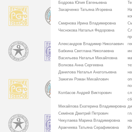
Бодрова Юлия Евгеньевна
Те
Захарченко Татьяна Игоревна
На
ко
Смирнова Ирина Владимировна
См
Чеснокова Наталья Федоровна
Сл
пр
Александров Владимир Николаевич
ге
Бабкина Светлана Николаевна
ин
Васильева Наталья Михайловна
ма
Волкова Анна Сергеевна
те
Данилова Наталья Анатольевна
на
Зажигин Роман Михайлович
оп
по
Колбасов Андрей Викторович
сл
сб
Михайлова Екатерина Владимировна
ди
Семёнов Дмитрий Петрович
гл
Чекулаева Марина Владимировна
на
Аракчеева Татьяна Серафимовна
Ин