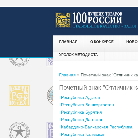
ГЛАВНАЯ
О КОНКУРСЕ
НОВО
УГОЛОК МЕТОДИСТА
Вы здесь
Главная
» Почетный знак "Отличник ка
Почетный знак "Отличник к
Республика Адыгея
Республика Башкортостан
Республика Бурятия
Республика Дагестан
Кабардино-Балкарская Республика
Республика Калмыкия