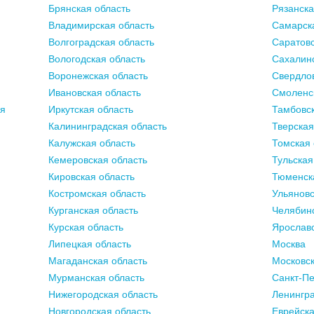
Брянская область
Рязанска
Владимирская область
Самарск
Волгоградская область
Саратовс
Вологодская область
Сахалинс
Воронежская область
Свердлов
Ивановская область
Смоленс
ия
Иркутская область
Тамбовск
Калининградская область
Тверская
Калужская область
Томская 
Кемеровская область
Тульская
Кировская область
Тюменск
Костромская область
Ульяновс
Курганская область
Челябинс
Курская область
Ярославс
Липецкая область
Москва
Магаданская область
Московск
Мурманская область
Санкт-Пе
Нижегородская область
Ленингра
Новгородская область
Еврейска