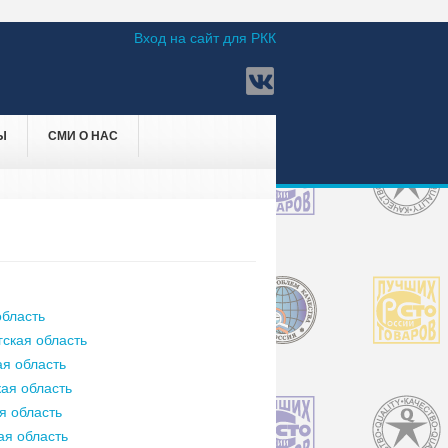
Вход на сайт для РКК
Ы
СМИ О НАС
бласть
ская область
я область
ая область
я область
ая область