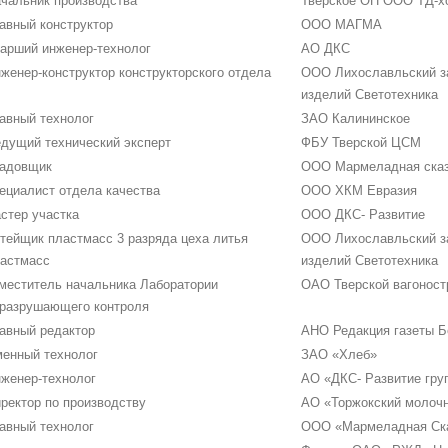
чальник производства
Тверское ОП ООО ТД-х
авный конструктор
ООО МАГМА
арший инженер-технолог
АО ДКС
женер-конструктор конструкторского отдела
ООО Лихославльский за
изделий Светотехника
авный технолог
ЗАО Калининское
дущий технический эксперт
ФБУ Тверской ЦСМ
адовщик
ООО Мармеладная ска
ециалист отдела качества
ООО ХКМ Евразия
стер участка
ООО ДКС- Развитие
тейщик пластмасс 3 разряда цеха литья
ООО Лихославльский за
астмасс
изделий Светотехника
меститель начальника Лаборатории
ОАО Тверской вагоност
разрушающего контроля
авный редактор
АНО Редакция газеты Б
енный технолог
ЗАО «Хлеб»
женер-технолог
АО «ДКС- Развитие гру
ректор по производству
АО «Торжокский молочн
авный технолог
ООО «Мармеладная Ск