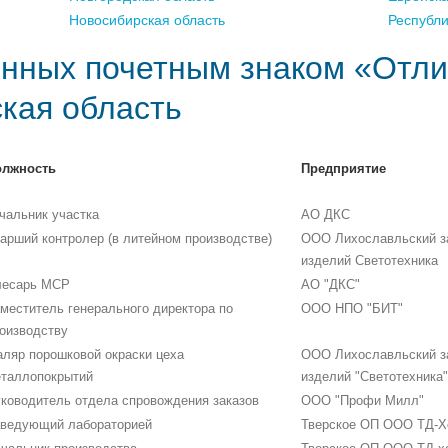
Новосибирская область
Республ
нных почетным знаком «Отли
ская область
олжность
Предприятие
чальник участка
АО ДКС
арший контролер (в литейном производстве)
ООО Лихославльский за
изделий Светотехника
лесарь МСР
АО "ДКС"
меститель генерального директора по
ООО НПО "БИТ"
оизводству
ляр порошковой окраски цеха
ООО Лихославльский за
таллопокрытий
изделий "Светотехника"
ководитель отдела спровождения заказов
ООО "Профи Милл"
ведующий лабораторией
Тверское ОП ООО ТД-Х