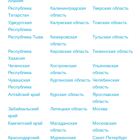
Алания
Республика
Калининградская
Тверская область
Татарстан
область
Удмуртская
Калужская область
Томская область
Республика
Республика Тыва
Кемеровская
Тульская область
область
Республика
Кировская область
Тюменская область
Хакасия
Чеченская
Костромская
Ульяновская
Республика
область
область
Чувашская
Курганская область
Челябинская
Республика
область
Алтайский край
Курская область
Ярославская
область
Забайкальский
Липецкая область
Москва
край
Камчатский край
Магаданская
Московская
область
область
Краснодарский
Мурманская
Санкт-Петербург