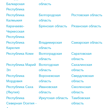
Балкарская
область
Республика
Республика
Белгородская
Ростовская область
Калмыкия
область
Карачаево-
Брянская область
Рязанская область
Черкесская
Республика
Республика
Владимирская
Самарская область
Карелия
область
Республика Коми
Волгоградская
Саратовская
область
область
Республика Марий
Вологодская
Сахалинская
Эл
область
область
Республика
Воронежская
Свердловская
Мордовия
область
область
Республика Саха
Ивановская
Смоленская
(Якутия)
область
область
Республика
Иркутская область
Тамбовская
Северная Осетия -
область