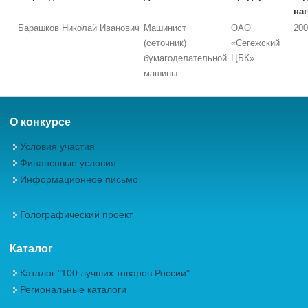
на
Барашков Николай Иванович
Машинист
ОАО
200
(сеточник)
«Сегежский
бумагоделательной
ЦБК»
машины
О конкурсе
Условия участия
Финансовые условия
Информационное письмо
Голографический проект
Каталог
Каталог "100 лучших товаров России"
Региональные каталоги