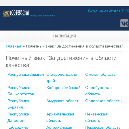
Вход на сайт для РКК
НАВИГАЦИЯ
Вы здесь
Главная
» Почетный знак "За достижения в области качества"
Почетный знак "За достижения в области
качества"
Республика Адыгея
Ставропольский
Омская область
край
Республика
Хабаровский край
Оренбургская
Башкортостан
область
Республика
Амурская область
Орловская область
Бурятия
Республика
Архангельская
Пензенская
Дагестан
область
область
Кабардино-
Астраханская
Псковская область