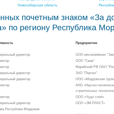
Новосибирская область
Республ
нных почетным знаком «За д
а» по региону Республика Мо
лжность
Предприятие
неральный директор
ООО мясокомбинат "Зве
ректор
ООО "Смак"
ректор
Марийский РФ ОАО "Рос
неральный директор
ЗАО "Портал"
неральный директор
ООО «Мордовская трубн
ректор
АНО «Научно-технически
строительных технологи
ректор
ООО «Чудо хлеб»
неральный директор
ООО «ЭМ-ПЛАСТ»
ава Республики Мордовии