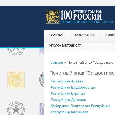
ГЛАВНАЯ
О КОНКУРСЕ
НОВО
УГОЛОК МЕТОДИСТА
Вы здесь
Главная
» Почетный знак "За достижен
Почетный знак "За достиже
Республика Адыгея
Республика Башкортостан
Республика Бурятия
Республика Дагестан
Кабардино-Балкарская Республика
Республика Калмыкия