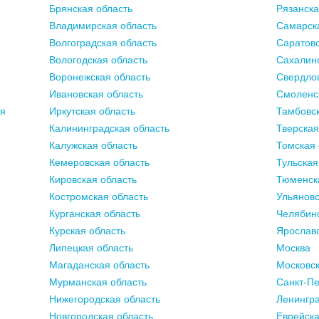
Брянская область
Рязанска
Владимирская область
Самарск
Волгоградская область
Саратовс
Вологодская область
Сахалинс
Воронежская область
Свердлов
Ивановская область
Смоленс
ия
Иркутская область
Тамбовск
Калининградская область
Тверская
Калужская область
Томская 
Кемеровская область
Тульская
Кировская область
Тюменск
Костромская область
Ульяновс
Курганская область
Челябинс
Курская область
Ярославс
Липецкая область
Москва
Магаданская область
Московск
Мурманская область
Санкт-Пе
Нижегородская область
Ленингра
Новгородская область
Еврейска