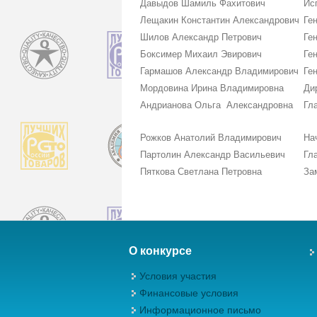
Давыдов Шамиль Фахитович
Ис
Лещакин Константин Александрович
Ге
Шилов Александр Петрович
Ге
Боксимер Михаил Эвирович
Ге
Гармашов Александр Владимирович
Ге
Мордовина Ирина Владимировна
Ди
Андрианова Ольга Александровна
Гл
Рожков Анатолий Владимирович
На
Партолин Александр Васильевич
Гл
Пяткова Светлана Петровна
За
О конкурсе
Условия участия
Финансовые условия
Информационное письмо