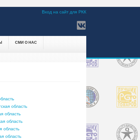
Вход на сайт для РКК
Ы
СМИ О НАС
бласть
ская область
я область
ая область
я область
ая область