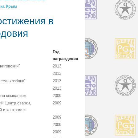
ика Крым
остижения в
рдовия
Год
награждения
ниговский"
2013
2013
сельхозбанк"
2013
2013
ая компания»
2009
й Центр сварки,
2009
й и контроля»
2009
2009
2009