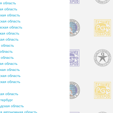
я область
ая область
кая область
кая область
ская область
кая область
ая область
 область
область
 область
ая область
кая область
кая область
кая область
ая область
тербург
дская область
я автономная область