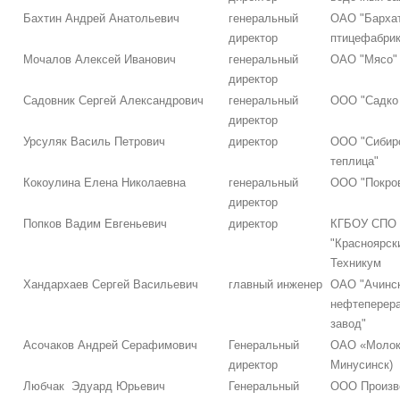
Бахтин Андрей Анатольевич
генеральный
ОАО "Барха
директор
птицефабрик
Мочалов Алексей Иванович
генеральный
ОАО "Мясо"
директор
Садовник Сергей Александрович
генеральный
ООО "Садко
директор
Урсуляк Василь Петрович
директор
ООО "Сибир
теплица"
Кокоулина Елена Николаевна
генеральный
ООО "Покро
директор
Попков Вадим Евгеньевич
директор
КГБОУ СПО
"Красноярски
Техникум
Хандархаев Сергей Васильевич
главный инженер
ОАО "Ачинс
нефтеперер
завод"
Асочаков Андрей Серафимович
Генеральный
ОАО «Молоко
директор
Минусинск)
Любчак Эдуард Юрьевич
Генеральный
ООО Произв