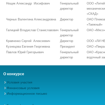
Нощик Александр Иосифович
Генеральный
ООО «Литей
директор
механически
«СКАД»
Черных Валентина Александровна
Директор
ОАО Племза
«Таежный»
Галицкий Владислав Станиславович
Генеральный
ОАО «Мясо
директор
Кравченко Сергей Алексеевич
Директор
ООО «ЛИ Н
Кузнецова Евгения Георгиевна
Президент
ОАО «Пикра
Павлов Юрий Григорьевич
Генеральный
ОАО «Красн
директор
водочный за
О конкурсе
Условия участия
Финансовые условия
Информационное письмо