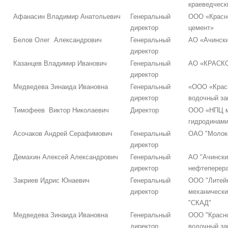
краеведческ
Афанасин Владимир Анатольевич
Генеральный
ООО «Красн
директор
цемент»
Белов Олег Александрович
Генеральный
АО «Ачинск
директор
Казанцев Владимир Иванович
Генеральный
АО «КРАСК
директор
Медведева Зинаида Ивановна
Генеральный
«ООО «Крас
директор
водочный за
Тимофеев Виктор Николаевич
Директор
ООО «НПЦ м
гидродинами
Асочаков Андрей Серафимович
Генеральный
ОАО "Молок
директор
Демахин Алексей Александрович
Генеральный
АО "Ачински
директор
нефтеперер
Закриев Идрис Юнаевич
Генеральный
ООО "Литей
директор
механически
"СКАД"
Медведева Зинаида Ивановна
Генеральный
ООО "Красн
директор
водочный за