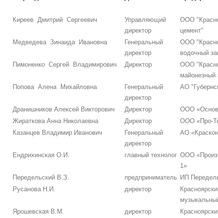
Киреев Дмитрий Сергеевич
Управляющий
ООО "Красн
директор
цемент"
Медведева Зинаида Ивановна
Генеральный
ООО "Красн
директор
водочный за
Пимоненко Сергей Владимирович
Директор
ООО "Красн
майонезный 
Попова Алена Михайловна
Генеральный
АО "Губернс
директор
Дранишников Алексей Викторович
Директор
ООО «Основ
Жираткова Анна Николаевна
Директор
ООО «Про-Т
Казанцев Владимир Иванович
Генеральный
АО «Краско
директор
Ендрихинская О.И.
главный технолог
ООО «Произ
1»
Передельский В.З.
предприниматель
ИП Передель
Русанова Н.И.
директор
Красноярски
музыкальный
Ярошевская В.М.
директор
Красноярски