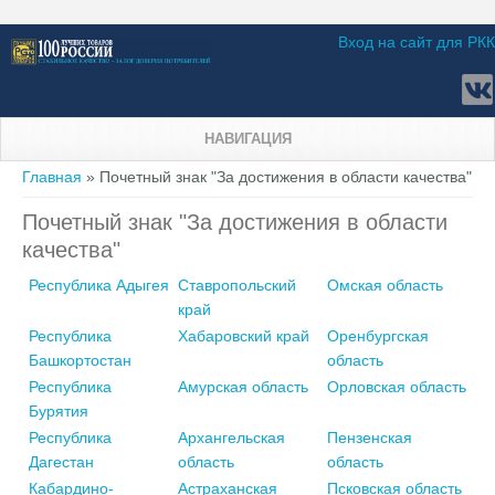
Вход на сайт для РКК
НАВИГАЦИЯ
Вы здесь
Главная
» Почетный знак "За достижения в области качества"
Почетный знак "За достижения в области
качества"
Республика Адыгея
Ставропольский
Омская область
край
Республика
Хабаровский край
Оренбургская
Башкортостан
область
Республика
Амурская область
Орловская область
Бурятия
Республика
Архангельская
Пензенская
Дагестан
область
область
Кабардино-
Астраханская
Псковская область