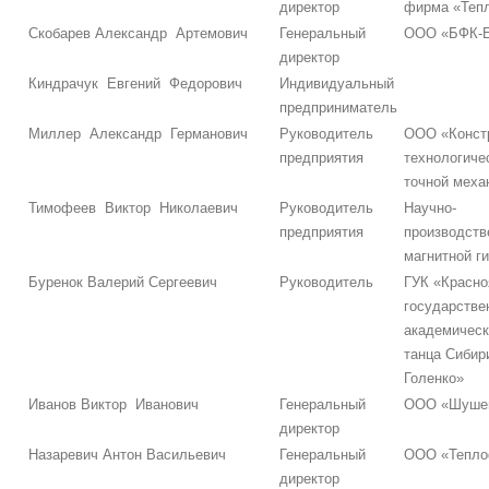
директор
фирма «Теп
Скобарев Александр Артемович
Генеральный
ООО «БФК-Е
директор
Киндрачук Евгений Федорович
Индивидуальный
предприниматель
Миллер Александр Германович
Руководитель
ООО «Констр
предприятия
технологиче
точной меха
Тимофеев Виктор Николаевич
Руководитель
Научно-
предприятия
производств
магнитной г
Буренок Валерий Сергеевич
Руководитель
ГУК «Красно
государстве
академическ
танца Сибир
Голенко»
Иванов Виктор Иванович
Генеральный
ООО «Шушен
директор
Назаревич Антон Васильевич
Генеральный
ООО «Тепло
директор