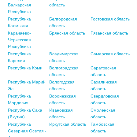
Балкарская
область
Республика
Республика
Белгородская
Ростовская область
Калмыкия
область
Карачаево-
Брянская область
Рязанская область
Черкесская
Республика
Республика
Владимирская
Самарская область
Карелия
область
Республика Коми
Волгоградская
Саратовская
область
область
Республика Марий
Вологодская
Сахалинская
Эл
область
область
Республика
Воронежская
Свердловская
Мордовия
область
область
Республика Саха
Ивановская
Смоленская
(Якутия)
область
область
Республика
Иркутская область
Тамбовская
Северная Осетия -
область