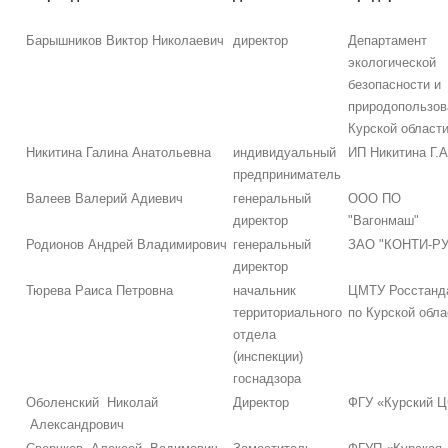
Барышников Виктор Николаевич
директор
Департамент
экологической
безопасности и
природопользов
Курской област
Никитина Галина Анатольевна
индивидуальный
ИП Никитина Г.А
предприниматель
Валеев Валерий Адиевич
генеральный
ООО ПО
директор
"Вагонмаш"
Родионов Андрей Владимирович
генеральный
ЗАО "КОНТИ-РУ
директор
Тюрева Раиса Петровна
начальник
ЦМТУ Росстанд
территориального
по Курской обла
отдела
(инспекции)
госнадзора
Оболенский Николай
Директор
ФГУ «Курский 
Александрович