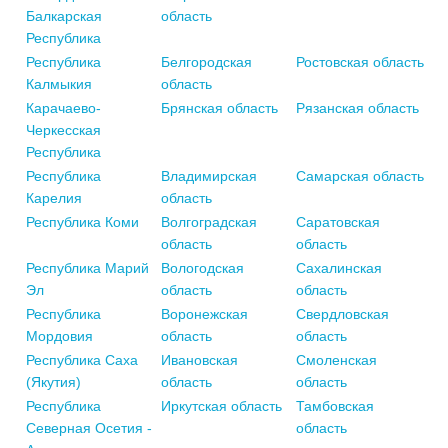
Балкарская
область
Республика
Республика
Белгородская
Ростовская область
Калмыкия
область
Карачаево-
Брянская область
Рязанская область
Черкесская
Республика
Республика
Владимирская
Самарская область
Карелия
область
Республика Коми
Волгоградская
Саратовская
область
область
Республика Марий
Вологодская
Сахалинская
Эл
область
область
Республика
Воронежская
Свердловская
Мордовия
область
область
Республика Саха
Ивановская
Смоленская
(Якутия)
область
область
Республика
Иркутская область
Тамбовская
Северная Осетия -
область