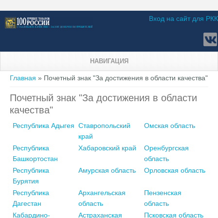
Вход на сайт для РКК
НАВИГАЦИЯ
Вы здесь
Главная
» Почетный знак "За достижения в области качества"
Почетный знак "За достижения в области
качества"
Республика Адыгея
Ставропольский
Омская область
край
Республика
Хабаровский край
Оренбургская
Башкортостан
область
Республика
Амурская область
Орловская область
Бурятия
Республика
Архангельская
Пензенская
Дагестан
область
область
Кабардино-
Астраханская
Псковская область