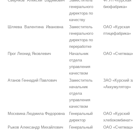
Сверчков Алексей Вадимович
Заместитель
ФГУП «Курская
генерального
биофабрика»
директора по
качеству
Шляева Валентина Ивановна
Заместитель
ОАО «Курская
генерального
птицефабрика»
директора по
переработке
Прог Леонид Яковлевич
Начальник
ОАО «Счетмаш
отдела
управления
качеством
Атанов Геннадий Павлович
Заместитель
ЗАО «Курский з
начальник
«Аккумулятор»
отдела
управления
качеством
Москвина Людмила Федоровна
Генеральный
ОАО «Курский
директор
хлебокомбинат»
Рыков Александр Михайлович
Генеральный
ОАО «Счетмаш