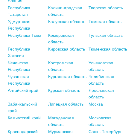
Алания
Республика
Калининградская
Тверская область
Татарстан
область
Удмуртская
Калужская область
Томская область
Республика
Республика Тыва
Кемеровская
Тульская область
область
Республика
Кировская область
Тюменская область
Хакасия
Чеченская
Костромская
Ульяновская
Республика
область
область
Чувашская
Курганская область
Челябинская
Республика
область
Алтайский край
Курская область
Ярославская
область
Забайкальский
Липецкая область
Москва
край
Камчатский край
Магаданская
Московская
область
область
Краснодарский
Мурманская
Санкт-Петербург