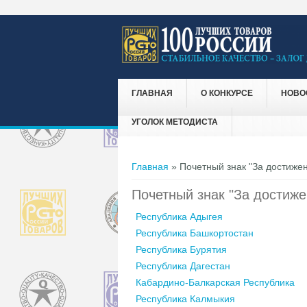
ГЛАВНАЯ
О КОНКУРСЕ
НОВО
УГОЛОК МЕТОДИСТА
Вы здесь
Главная
» Почетный знак "За достижен
Почетный знак "За достиже
Республика Адыгея
Республика Башкортостан
Республика Бурятия
Республика Дагестан
Кабардино-Балкарская Республика
Республика Калмыкия