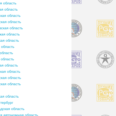
я область
ая область
кая область
кая область
ская область
кая область
ая область
 область
область
 область
ая область
кая область
кая область
кая область
ая область
тербург
дская область
я автономная область