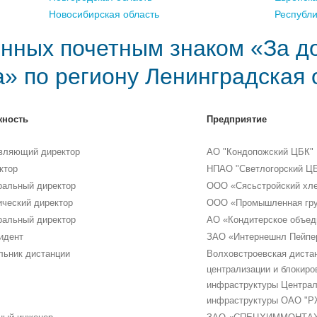
Новосибирская область
Республ
нных почетным знаком «За д
а» по региону Ленинградская 
жность
Предприятие
вляющий директор
АО "Кондопожский ЦБК"
ктор
НПАО "Светлогорский Ц
ральный директор
ООО «Сясьстройский хл
ический директор
ООО «Промышленная гру
ральный директор
АО «Кондитерское объед
идент
ЗАО «Интернешнл Пейпе
льник дистанции
Волховстроевская дистан
централизации и блокиро
инфраструктуры Централ
инфраструктуры ОАО "Р