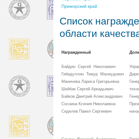
Приморский край
Список награжде
области качеств
Награжденный
Дол
Байдин Сергей Николаевич
Упра
Гибидуллин Тимур Махмудович
Дире
Маничева Лариса Григорьевна
Гене
Шейбак Сергей Аркадьевич
техн
Байков Дмитрий Александрович
Гене
Соснина Ксения Николаевна
През
Сиделев Павел Сергеевич
нача