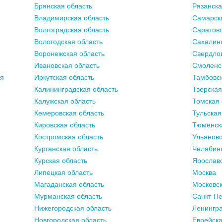
Брянская область
Рязанска
Владимирская область
Самарск
Волгоградская область
Саратовс
Вологодская область
Сахалинс
Воронежская область
Свердлов
Ивановская область
Смоленс
ия
Иркутская область
Тамбовск
Калининградская область
Тверская
Калужская область
Томская 
Кемеровская область
Тульская
Кировская область
Тюменск
Костромская область
Ульяновс
Курганская область
Челябинс
Курская область
Ярославс
Липецкая область
Москва
Магаданская область
Московск
Мурманская область
Санкт-Пе
Нижегородская область
Ленингра
Новгородская область
Еврейска