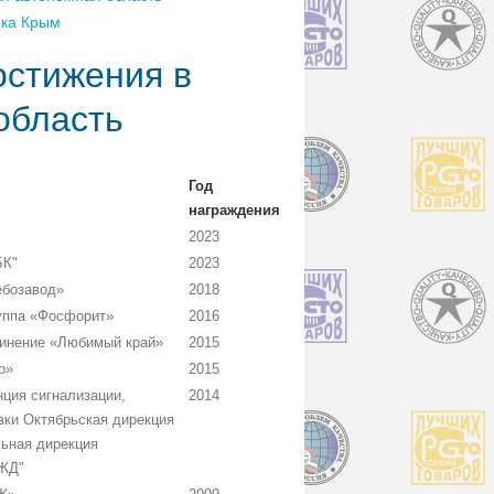
ика Крым
остижения в
область
Год
награждения
2023
БК"
2023
ебозавод»
2018
ппа «Фосфорит»
2016
инение «Любимый край»
2015
р»
2015
ция сигнализации,
2014
вки Октябрьская дирекция
ьная дирекция
ЖД"