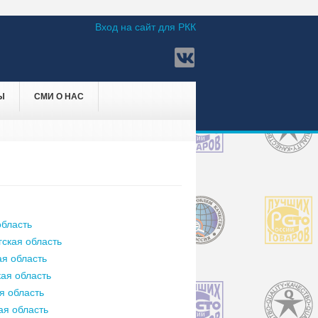
Вход на сайт для РКК
Ы
СМИ О НАС
бласть
ская область
я область
ая область
я область
ая область