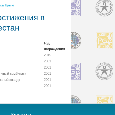
ика Крым
остижения в
естан
Год
награждения
2015
2001
2001
ячный комбинат»
2001
рвный завод»
2001
2001
Контакты