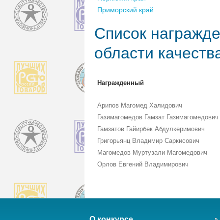
Приморский край
Список награжде
области качеств
Награжденный
Арипов Магомед Халидович
Газимагомедов Гамзат Газимагомедович
Гамзатов Гайирбек Абдулкеримович
Григорьянц Владимир Саркисович
Магомедов Муртузали Магомедович
Орлов Евгений Владимирович
О конкурсе