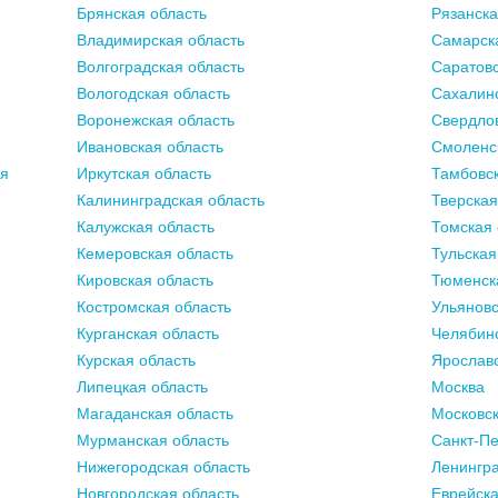
Брянская область
Рязанска
Владимирская область
Самарск
Волгоградская область
Саратовс
Вологодская область
Сахалинс
Воронежская область
Свердлов
Ивановская область
Смоленс
ия
Иркутская область
Тамбовск
Калининградская область
Тверская
Калужская область
Томская 
Кемеровская область
Тульская
Кировская область
Тюменск
Костромская область
Ульяновс
Курганская область
Челябинс
Курская область
Ярославс
Липецкая область
Москва
Магаданская область
Московск
Мурманская область
Санкт-Пе
Нижегородская область
Ленингра
Новгородская область
Еврейска