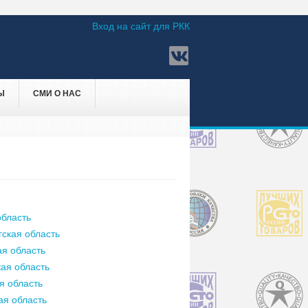
Вход на сайт для РКК
Ы
СМИ О НАС
бласть
ская область
я область
ая область
я область
ая область