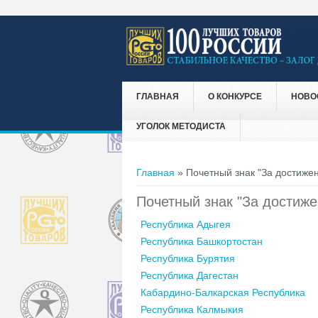
ГЛАВНАЯ
О КОНКУРСЕ
НОВО
УГОЛОК МЕТОДИСТА
Вы здесь
Главная
» Почетный знак "За достижен
Почетный знак "За достиже
Республика Адыгея
Республика Башкортостан
Республика Бурятия
Республика Дагестан
Кабардино-Балкарская Республика
Республика Калмыкия