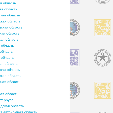
я область
ая область
кая область
кая область
ская область
кая область
ая область
 область
область
 область
ая область
кая область
кая область
кая область
ая область
тербург
дская область
я автономная область