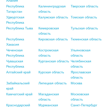
Алания
Республика
Калининградская
Тверская область
Татарстан
область
Удмуртская
Калужская область
Томская область
Республика
Республика Тыва
Кемеровская
Тульская область
область
Республика
Кировская область
Тюменская область
Хакасия
Чеченская
Костромская
Ульяновская
Республика
область
область
Чувашская
Курганская область
Челябинская
Республика
область
Алтайский край
Курская область
Ярославская
область
Забайкальский
Липецкая область
Москва
край
Камчатский край
Магаданская
Московская
область
область
Краснодарский
Мурманская
Санкт-Петербург