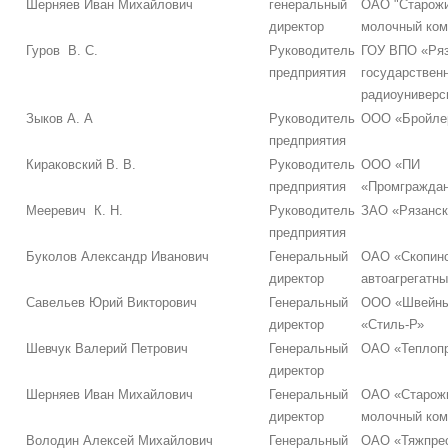
Шерняев Иван Михайлович
генеральный
ОАО "Старож
директор
молочный ком
Гуров В. С.
Руководитель
ГОУ ВПО «Ряз
предприятия
государствен
радиоуниверс
Зыков А. А
Руководитель
ООО «Бройле
предприятия
Кираковский В. В.
Руководитель
ООО «ПИ
предприятия
«Промграждан
Мееревич К. Н.
Руководитель
ЗАО «Рязанск
предприятия
Буколов Александр Иванович
Генеральный
ОАО «Скопин
директор
автоагрегатны
Савельев Юрий Викторович
Генеральный
ООО «Швейны
директор
«Стиль-Р»
Шевчук Валерий Петрович
Генеральный
ОАО «Теплоп
директор
Шерняев Иван Михайлович
Генеральный
ОАО «Старож
директор
молочный ком
Володин Алексей Михайлович
Генеральный
ОАО «Тяжпре