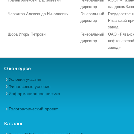
Грачев Алексей Васильевич
Генеральный
АООТ «Рязан
директор
хладокомбина
Червяков Александр Николаевич
Генеральный
Государствен
директор
Рязанский пр
завод
Шора Игорь Петрович
Генеральный
ОАО «Рязанс
директор
нефтеперера
завод»
О конкурсе
Условия участия
Финансовые условия
Информационное письмо
Голографический проект
Каталог