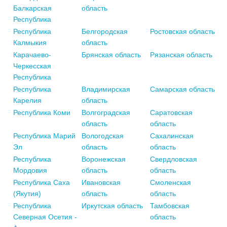
Балкарская
область
Республика
Республика
Белгородская
Ростовская область
Калмыкия
область
Карачаево-
Брянская область
Рязанская область
Черкесская
Республика
Республика
Владимирская
Самарская область
Карелия
область
Республика Коми
Волгоградская
Саратовская
область
область
Республика Марий
Вологодская
Сахалинская
Эл
область
область
Республика
Воронежская
Свердловская
Мордовия
область
область
Республика Саха
Ивановская
Смоленская
(Якутия)
область
область
Республика
Иркутская область
Тамбовская
Северная Осетия -
область