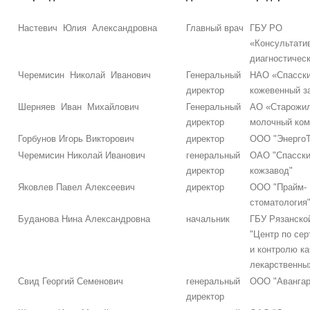
Настевич Юлия Александровна
Главный врач
ГБУ РО
«Консультати
диагностическ
Черемисин Николай Иванович
Генеральный
НАО «Спасск
директор
кожевенный з
Шерняев Иван Михайлович
Генеральный
АО «Старожи
директор
молочный ком
Горбунов Игорь Викторович
директор
ООО "ЭнергоТ
Черемисин Николай Иванович
генеральный
ОАО "Спасск
директор
кожзавод"
Яковлев Павел Алексеевич
директор
ООО "Прайм-
стоматология
Буданова Нина Александровна
начальник
ГБУ Рязанско
"Центр по се
и контролю ка
лекарственны
Свид Георгий Семенович
генеральный
ООО "Авангар
директор