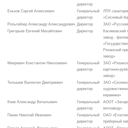
директор
Еньков Сергей Алексеевич
Генеральный
ЛПУ санатори
директор
«Сосновый бо
Рольгейзер Александр Александрович
Директор
ЗАО «Русская
Григорьев Евгений Михайлович
Директор
Касимовский 
завод - фили
«Государстве
Рязанский пр
завод»
Мееревич Константин Николаевич
Генеральный
ЗАО «Рязанск
директор
картонно-руб
завод»
Телышев Валентин Дмитриевич
Генеральный
ЗАО «Скопинс
директор
художественн
керамика»
Коев Александр Витальевич
Генеральный
АООТ «Захар
директор
молзавод»
Панин Николай Иванович
Генеральный
ОАО «Елатом
директор
приборный за