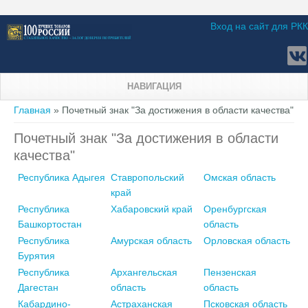
Вход на сайт для РКК
НАВИГАЦИЯ
Вы здесь
Главная
» Почетный знак "За достижения в области качества"
Почетный знак "За достижения в области
качества"
Республика Адыгея
Ставропольский
Омская область
край
Республика
Хабаровский край
Оренбургская
Башкортостан
область
Республика
Амурская область
Орловская область
Бурятия
Республика
Архангельская
Пензенская
Дагестан
область
область
Кабардино-
Астраханская
Псковская область