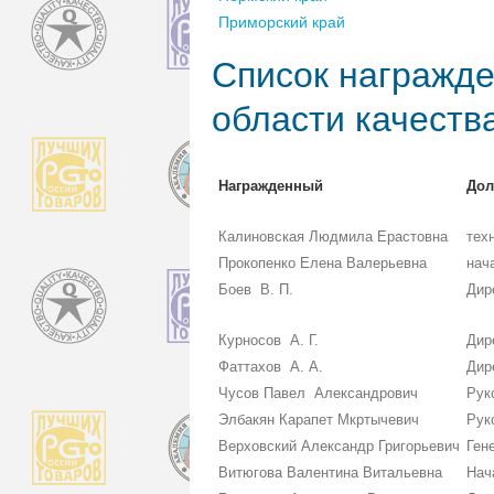
Приморский край
Список награжде
области качеств
Награжденный
Дол
Калиновская Людмила Ерастовна
тех
Прокопенко Елена Валерьевна
нач
Боев В. П.
Дир
Курносов А. Г.
Дир
Фаттахов А. А.
Дир
Чусов Павел Александрович
Рук
Элбакян Карапет Мкртычевич
Рук
Верховский Александр Григорьевич
Ген
Витюгова Валентина Витальевна
Нач