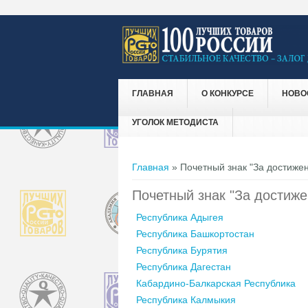
ГЛАВНАЯ
О КОНКУРСЕ
НОВО
УГОЛОК МЕТОДИСТА
Вы здесь
Главная
» Почетный знак "За достижен
Почетный знак "За достиже
Республика Адыгея
Республика Башкортостан
Республика Бурятия
Республика Дагестан
Кабардино-Балкарская Республика
Республика Калмыкия