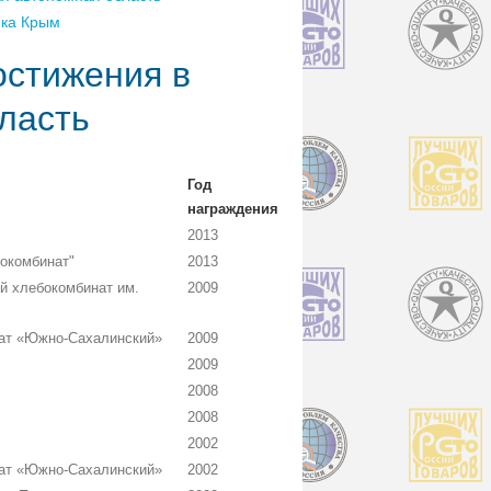
ика Крым
остижения в
бласть
Год
награждения
2013
окомбинат"
2013
 хлебокомбинат им.
2009
ат «Южно-Сахалинский»
2009
2009
2008
2008
2002
ат «Южно-Сахалинский»
2002