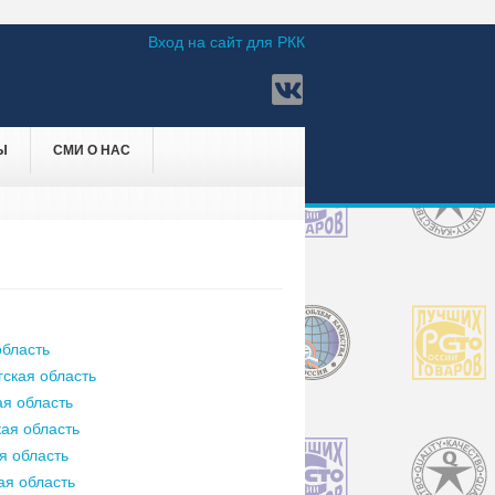
Вход на сайт для РКК
Ы
СМИ О НАС
бласть
ская область
я область
ая область
я область
ая область