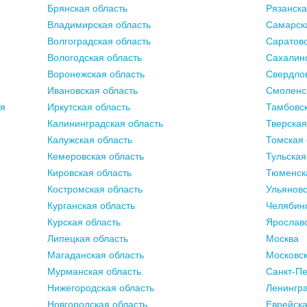
Брянская область
Рязанска
Владимирская область
Самарск
Волгоградская область
Саратовс
Вологодская область
Сахалинс
Воронежская область
Свердлов
Ивановская область
Смоленс
ия
Иркутская область
Тамбовск
Калининградская область
Тверская
Калужская область
Томская 
Кемеровская область
Тульская
Кировская область
Тюменск
Костромская область
Ульяновс
Курганская область
Челябинс
Курская область
Ярославс
Липецкая область
Москва
Магаданская область
Московск
Мурманская область
Санкт-Пе
Нижегородская область
Ленингра
Новгородская область
Еврейска