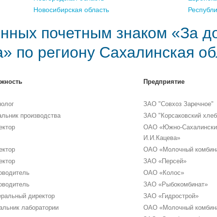
Новосибирская область
Республ
нных почетным знаком «За д
а» по региону Сахалинская о
жность
Предприятие
нолог
ЗАО "Совхоз Заречное"
альник производства
ЗАО "Корсаковский хлеб
ектор
ОАО «Южно-Сахалинский
И.И.Кацева»
ектор
ОАО «Молочный комбин
ектор
ЗАО «Персей»
оводитель
ОАО «Колос»
оводитель
ЗАО «Рыбокомбинат»
еральный директор
ЗАО «Гидрострой»
альник лаборатории
ОАО «Молочный комбин