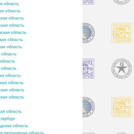
я область
ая область
кая область
кая область
ская область
кая область
ая область
 область
область
 область
ая область
кая область
кая область
кая область
ая область
тербург
дская область
я автономная область