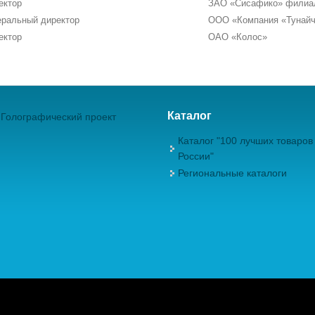
ектор
ЗАО «Сисафико» филиа
еральный директор
ООО «Компания «Тунай
ектор
ОАО «Колос»
Каталог
Голографический проект
Каталог "100 лучших товаров
России"
Региональные каталоги
ежрегиональная Общественная Организация "Академия проблем