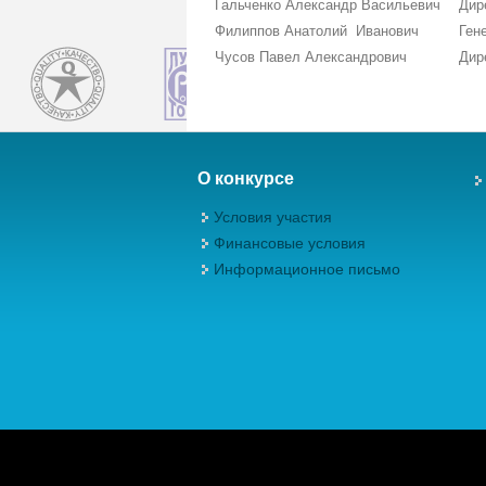
Гальченко Александр Васильевич
Дир
Филиппов Анатолий Иванович
Ген
Чусов Павел Александрович
Дир
О конкурсе
Условия участия
Финансовые условия
Информационное письмо
Авторские права (Copyright) © 2026, М