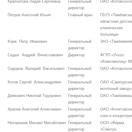
Крапчатова Лидия Сергеевна
Генеральный
ОАО «Котовскхл
директор
Петров Анатолий Ильич
Главный врач
ГБУЗ «Тамбовска
областная детска
клиническая
больница»
Корж Петр Иванович
Генеральный
ЗАО «Тамбовмеб
директор
Седых Андрей Вячеславович
Директор
ФГУП «Учхоз
«Комсомолец» М
Сидоров Валерий Васильевич
Генеральный
ОАО «Котовскхл
директор
Котов Сергей Александрович
Генеральный
ОАО «Сампурски
директор
молочный завод»
Димкович Николай Тодорович
Генеральный
ОАО «Тамбовма
директор
Арапов Анатолий Алексеевич
Генеральный
ОАО «Кочетовск
директор
соки и концентра
Нехорошев Михаил Михайлович
Генеральный
ООО «Фирма
директор
«Спектр»