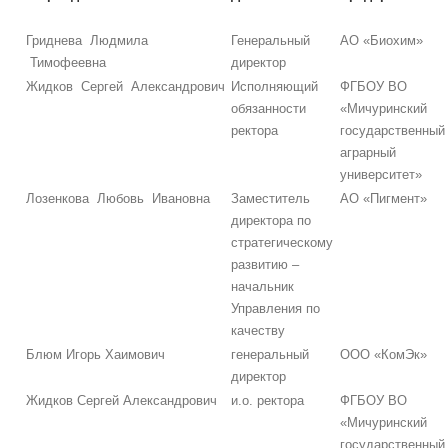
Гриднева Людмила
Генеральный
АО «Биохим»
Тимофеевна
директор
Жидков Сергей Александрович
Исполняющий
ФГБОУ ВО
обязанности
«Мичуринский
ректора
государственный
аграрный
университет»
Лозенкова Любовь Ивановна
Заместитель
АО «Пигмент»
директора по
стратегическому
развитию –
начальник
Управления по
качеству
Блюм Игорь Хаимович
генеральный
ООО «КомЭк»
директор
Жидков Сергей Александрович
и.о. ректора
ФГБОУ ВО
«Мичуринский
государственный