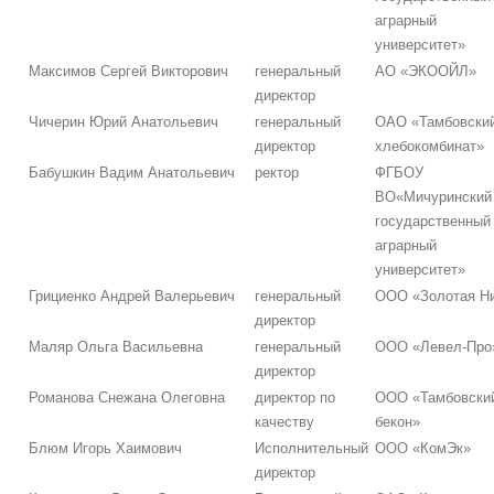
аграрный
университет»
Максимов Сергей Викторович
генеральный
АО «ЭКООЙЛ»
директор
Чичерин Юрий Анатольевич
генеральный
ОАО «Тамбовски
директор
хлебокомбинат»
Бабушкин Вадим Анатольевич
ректор
ФГБОУ
ВО«Мичуринский
государственный
аграрный
университет»
Грициенко Андрей Валерьевич
генеральный
ООО «Золотая Н
директор
Маляр Ольга Васильевна
генеральный
ООО «Левел-Про
директор
Романова Снежана Олеговна
директор по
ООО «Тамбовски
качеству
бекон»
Блюм Игорь Хаимович
Исполнительный
ООО «КомЭк»
директор