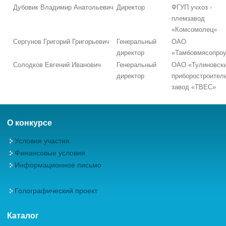
Дубовик Владимир Анатольевич
Директор
ФГУП учхоз -
племзавод
«Комсомолец»
Сергунов Григорий Григорьевич
Генеральный
ОАО
директор
«Тамбовмясопроу
Солодков Евгений Иванович
Генеральный
ОАО «Тулиновск
директор
приборостроител
завод «ТВЕС»
О конкурсе
Условия участия
Финансовые условия
Информационное письмо
Голографический проект
Каталог