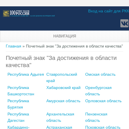
Вход на сайт для РКК
НАВИГАЦИЯ
Вы здесь
Главная
» Почетный знак "За достижения в области качества"
Почетный знак "За достижения в области
качества"
Республика Адыгея
Ставропольский
Омская область
край
Республика
Хабаровский край
Оренбургская
Башкортостан
область
Республика
Амурская область
Орловская область
Бурятия
Республика
Архангельская
Пензенская
Дагестан
область
область
Кабардино-
Астраханская
Псковская область