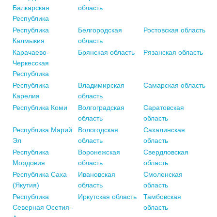
Балкарская
область
Республика
Республика
Белгородская
Ростовская область
Калмыкия
область
Карачаево-
Брянская область
Рязанская область
Черкесская
Республика
Республика
Владимирская
Самарская область
Карелия
область
Республика Коми
Волгоградская
Саратовская
область
область
Республика Марий
Вологодская
Сахалинская
Эл
область
область
Республика
Воронежская
Свердловская
Мордовия
область
область
Республика Саха
Ивановская
Смоленская
(Якутия)
область
область
Республика
Иркутская область
Тамбовская
Северная Осетия -
область