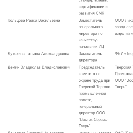
стандартизации,
сертификации и
развития СМК
Кольцова Раиса Васильевна
Заместитель
ООО Лихо
генерального
завод све
лиректора по
изделий 
канчеству-
начальник ИЦ
Лутохина Татьяна Александровна
Заместитель
ФБУ «Тве
директора
Демин Владислав Владиславович
Председатель
Тверская 
комитета по
Промышле
охране труда при
ООО "Вос
Тверской Торгово-
Тверь"
промышленной
палате,
генеральный
директор ООО
"Восток-Сервис-
Тверь"