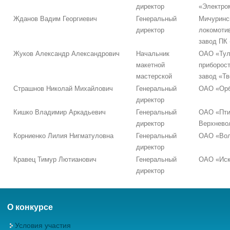
директор
«Электро
Жданов Вадим Георгиевич
Генеральный
Мичуринс
директор
локомоти
завод ПК
Жуков Александр Александрович
Начальник
ОАО «Тул
макетной
приборос
мастерской
завод «Тв
Страшнов Николай Михайлович
Генеральный
ОАО «Орб
директор
Кишко Владимир Аркадьевич
Генеральный
ОАО «Пти
директор
Верхнево
Корниенко Лилия Нигматуловна
Генеральный
ОАО «Вол
директор
Кравец Тимур Лютианович
Генеральный
ОАО «Иск
директор
О конкурсе
Условия участия