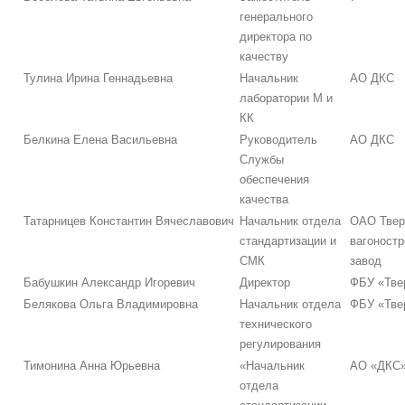
генерального
директора по
качеству
Тулина Ирина Геннадьевна
Начальник
АО ДКС
лаборатории М и
КК
Белкина Елена Васильевна
Руководитель
АО ДКС
Службы
обеспечения
качества
Татарницев Константин Вячеславович
Начальник отдела
ОАО Твер
стандартизации и
вагоност
СМК
завод
Бабушкин Александр Игоревич
Директор
ФБУ «Тве
Белякова Ольга Владимировна
Начальник отдела
ФБУ «Тве
технического
регулирования
Тимонина Анна Юрьевна
«Начальник
АО «ДКС
отдела