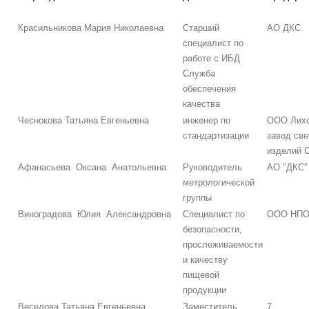
Красильникова Мария Николаевна
Старший
АО ДКС
специалист по
работе с ИБД
Служба
обеспечения
качества
Чеснокова Татьяна Евгеньевна
инженер по
ООО Лихо
стандартизации
завод све
изделий 
Афанасьева Оксана Анатольевна
Руководитель
АО "ДКС"
метрологической
группы
Виноградова Юлия Александровна
Специалист по
ООО НПО
безопасности,
прослеживаемости
и качеству
пищевой
продукции
Веселова Татьяна Евгеньевна
Заместитель
7