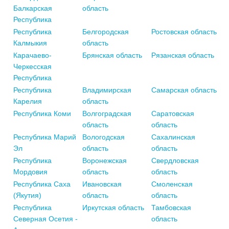
Балкарская
область
Республика
Республика
Белгородская
Ростовская область
Калмыкия
область
Карачаево-
Брянская область
Рязанская область
Черкесская
Республика
Республика
Владимирская
Самарская область
Карелия
область
Республика Коми
Волгоградская
Саратовская
область
область
Республика Марий
Вологодская
Сахалинская
Эл
область
область
Республика
Воронежская
Свердловская
Мордовия
область
область
Республика Саха
Ивановская
Смоленская
(Якутия)
область
область
Республика
Иркутская область
Тамбовская
Северная Осетия -
область