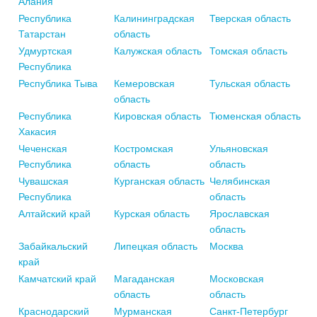
Алания
Республика
Калининградская
Тверская область
Татарстан
область
Удмуртская
Калужская область
Томская область
Республика
Республика Тыва
Кемеровская
Тульская область
область
Республика
Кировская область
Тюменская область
Хакасия
Чеченская
Костромская
Ульяновская
Республика
область
область
Чувашская
Курганская область
Челябинская
Республика
область
Алтайский край
Курская область
Ярославская
область
Забайкальский
Липецкая область
Москва
край
Камчатский край
Магаданская
Московская
область
область
Краснодарский
Мурманская
Санкт-Петербург