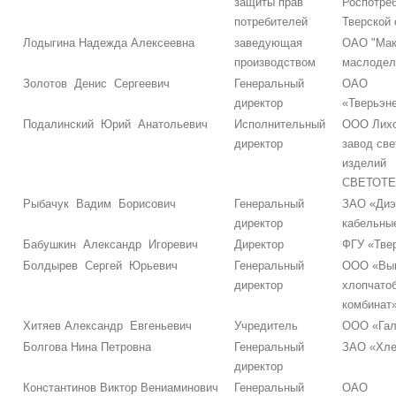
защиты прав
Роспотре
потребителей
Тверской 
Лодыгина Надежда Алексеевна
заведующая
ОАО "Мак
производством
маслодел
Золотов Денис Сергеевич
Генеральный
ОАО
директор
«Тверьэн
Подалинский Юрий Анатольевич
Исполнительный
ООО Лихо
директор
завод све
изделий
СВЕТОТЕ
Рыбачук Вадим Борисович
Генеральный
ЗАО «Диэ
директор
кабельны
Бабушкин Александр Игоревич
Директор
ФГУ «Тве
Болдырев Сергей Юрьевич
Генеральный
ООО «Вы
директор
хлопчато
комбинат
Хитяев Александр Евгеньевич
Учредитель
ООО «Гал
Болгова Нина Петровна
Генеральный
ЗАО «Хле
директор
Константинов Виктор Вениаминович
Генеральный
ОАО