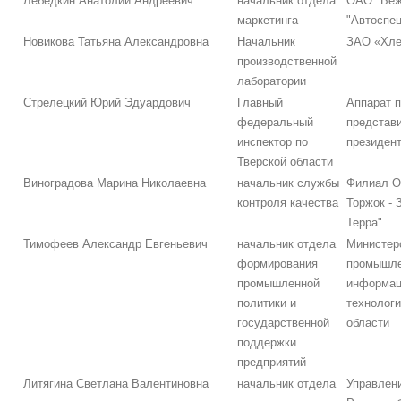
Лебедкин Анатолий Андреевич
начальник отдела
ОАО "Беж
маркетинга
"Автоспе
Новикова Татьяна Александровна
Начальник
ЗАО «Хле
производственной
лаборатории
Стрелецкий Юрий Эдуардович
Главный
Аппарат 
федеральный
представ
инспектор по
президен
Тверской области
Виноградова Марина Николаевна
начальник службы
Филиал О
контроля качества
Торжок - 
Терра"
Тимофеев Александр Евгеньевич
начальник отдела
Министер
формирования
промышле
промышленной
информац
политики и
технологи
государственной
области
поддержки
предприятий
Литягина Светлана Валентиновна
начальник отдела
Управлен