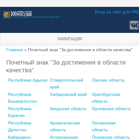
Вход на сайт для РКК
НАВИГАЦИЯ
Вы здесь
Главная
» Почетный знак "За достижения в области качества"
Почетный знак "За достижения в области
качества"
Республика Адыгея
Ставропольский
Омская область
край
Республика
Хабаровский край
Оренбургская
Башкортостан
область
Республика
Амурская область
Орловская область
Бурятия
Республика
Архангельская
Пензенская
Дагестан
область
область
Кабардино-
Астраханская
Псковская область