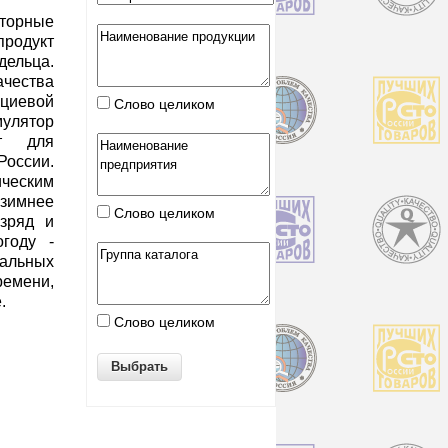
яторные
продукт
ельца.
чества
циевой
Слово целиком
мулятор
ит для
России.
ческим
 зимнее
Слово целиком
азряд и
году -
альных
емени,
.
Слово целиком