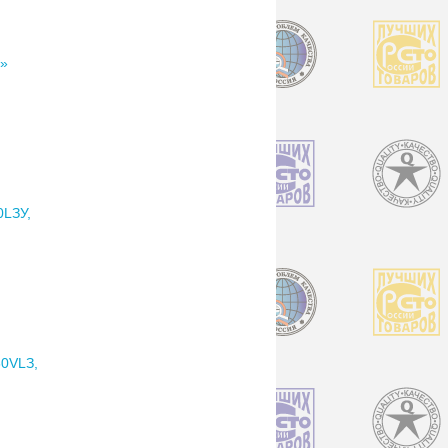
»
LЗУ,
0VLЗ,