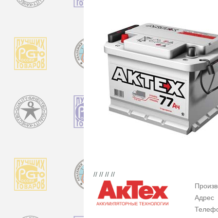
// // // //
Произв
Адрес
Телеф