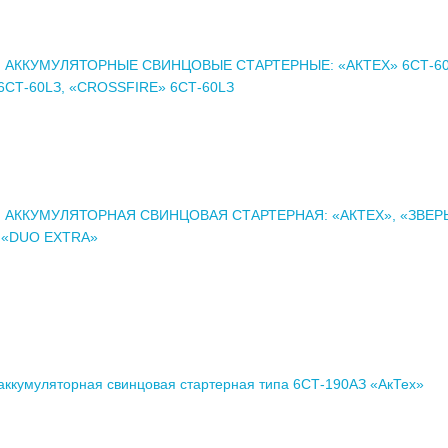
 АККУМУЛЯТОРНЫЕ СВИНЦОВЫЕ СТАРТЕРНЫЕ: «АКТЕХ» 6СТ-60
6СТ-60LЗ, «CROSSFIRE» 6СТ-60LЗ
 АККУМУЛЯТОРНАЯ СВИНЦОВАЯ СТАРТЕРНАЯ: «АКТЕХ», «ЗВЕРЬ
 «DUO EXTRA»
аккумуляторная свинцовая стартерная типа 6СТ-190АЗ «АкТех»