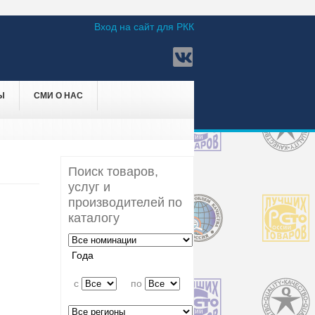
Вход на сайт для РКК
Ы
СМИ О НАС
Поиск товаров,
услуг и
производителей по
каталогу
Года
c
по