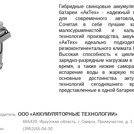
Гибридные свинцовые аккумул
батареи «АкТех» - надежный 
для современного автовлад
Сочетая в себе лучшие ка
малосурьмянистой и каль
технологий производства, акку
«АкТех» идеально подход
резкоконтинентального климата 
Высокая способность к цикли
зарядно-разрядным нагрузкам в
время, а также низкие самор
испарение воды в жаркую по
основные достоинства акту
технологий сегодняшнего вр
представленные в одной батарее
ООО «АККУМУЛЯТОРНЫЕ ТЕХНОЛОГИИ»
одитель:
665420, Иркутская область, г. Свирск, Промучасток, д. 1
он
(3952)55-04-30