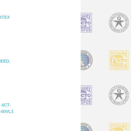
КТЕХ
REED,
 6СТ-
-60VLЗ