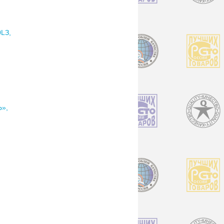
LЗ,
»,