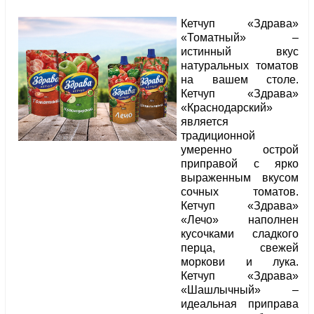
Кетчуп «Здрава»
«Томатный» –
истинный вкус
натуральных томатов
на вашем столе.
Кетчуп «Здрава»
«Краснодарский»
является
традиционной
умеренно острой
приправой с ярко
выраженным вкусом
сочных томатов.
Кетчуп «Здрава»
«Лечо» наполнен
кусочками сладкого
перца, свежей
моркови и лука.
Кетчуп «Здрава»
«Шашлычный» –
идеальная приправа