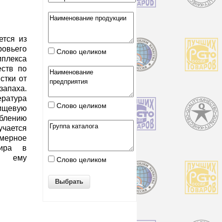
ется из
овьего
Слово целиком
плекса
еств по
стки от
апаха.
тура
Слово целиком
ищевую
блению
учается
омерное
жира в
т ему
Слово целиком