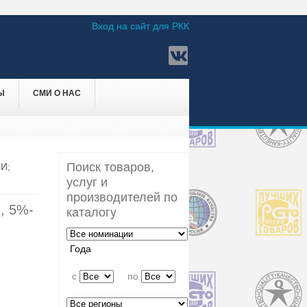
Вход на сайт для РКК
Ы
СМИ О НАС
Поиск товаров,
И;
услуг и
производителей по
, 5%-
каталогу
Года
c
по