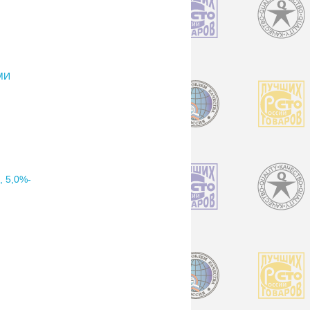
МИ
 5,0%-