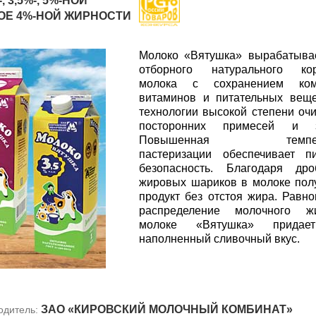
 3,5%-, 5%-НОЙ
ОЕ 4%-НОЙ ЖИРНОСТИ
Молоко «Вятушка» вырабатыва
отборного натурального кор
молока с сохранением ком
витаминов и питательных вещ
технологии высокой степени очи
посторонних примесей и з
Повышенная темпера
пастеризации обеспечивает п
безопасность. Благодаря дро
жировых шариков в молоке пол
продукт без отстоя жира. Равн
распределение молочного 
молоке «Вятушка» придае
наполненный сливочный вкус.
ЗАО «КИРОВСКИЙ МОЛОЧНЫЙ КОМБИНАТ»
одитель: