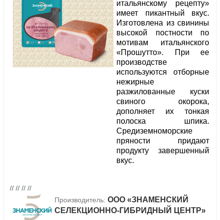
итальянскому рецепту»
имеет пикантный вкус.
Изготовлена из свинины
высокой постности по
мотивам итальянского
«Прошутто». При ее
производстве
используются отборные
нежирные
разжилованные куски
свиного окорока,
дополняет их тонкая
полоска шпика.
Средиземноморские
пряности придают
продукту завершенный
вкус.
// // // //
ООО «ЗНАМЕНСКИЙ
Производитель:
СЕЛЕКЦИОННО-ГИБРИДНЫЙ ЦЕНТР»